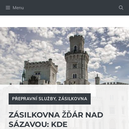
Přeskočit
Menu
na
obsah
PŘEPRAVNÍ SLUŽBY
,
ZÁSILKOVNA
ZÁSILKOVNA ŽĎÁR NAD
SÁZAVOU: KDE