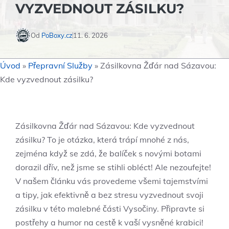
VYZVEDNOUT ZÁSILKU?
Od
PoBoxy.cz
11. 6. 2026
Úvod
»
Přepravní Služby
»
Zásilkovna Žďár nad Sázavou:
Kde vyzvednout zásilku?
Zásilkovna Žďár nad Sázavou: Kde vyzvednout
zásilku? To je otázka, která trápí mnohé z nás,
zejména když se zdá, že balíček s novými botami
dorazil dřív, než jsme se stihli obléct! Ale nezoufejte!
V našem článku vás provedeme všemi tajemstvími
a tipy, jak efektivně a bez stresu vyzvednout svoji
zásilku v této malebné části Vysočiny. Připravte si
postřehy a humor na cestě k vaší vysněné krabici!