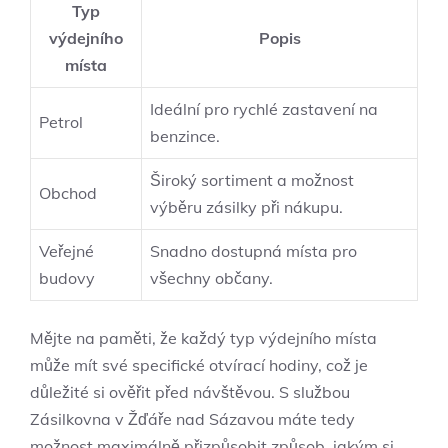
Typ
výdejního
Popis
místa
Ideální pro rychlé zastavení na
Petrol
benzince.
Široký sortiment a možnost
Obchod
výběru zásilky při nákupu.
Veřejné
Snadno dostupná místa pro
budovy
všechny občany.
Mějte na paměti, že každý typ výdejního místa
může mít své specifické otvírací hodiny, což je
důležité si ověřit před návštěvou. S službou
Zásilkovna v Žďáře nad Sázavou máte tedy
možnost maximálně přizpůsobit způsob, jakým si