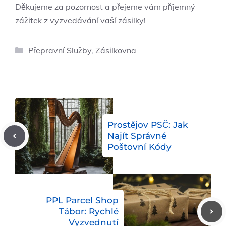
Děkujeme za pozornost a přejeme vám příjemný
zážitek z vyzvedávání vaší zásilky!
Rubriky
Přepravní Služby
,
Zásilkovna
Prostějov PSČ: Jak
Najít Správné
Poštovní Kódy
PPL Parcel Shop
Tábor: Rychlé
Vyzvednutí