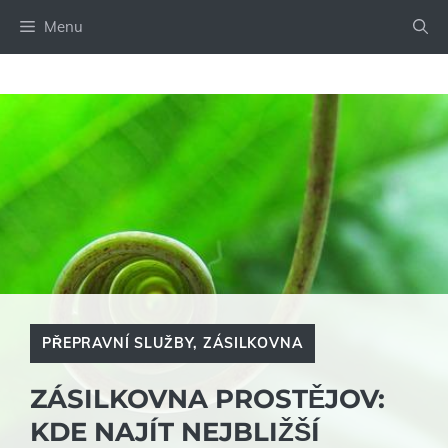
Přeskočit
Menu
na
obsah
PŘEPRAVNÍ SLUŽBY
,
ZÁSILKOVNA
ZÁSILKOVNA PROSTĚJOV:
KDE NAJÍT NEJBLIŽŠÍ