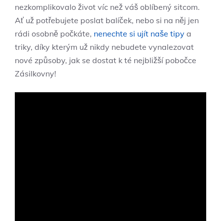
nezkomplikovalo život víc než váš oblíbený sitcom.
Ať už potřebujete poslat balíček, nebo si na něj jen
rádi osobně počkáte,
nenechte si ujít naše tipy
a
triky, díky kterým už nikdy nebudete vynalezovat
nové způsoby, jak se dostat k té nejbližší pobočce
Zásilkovny!