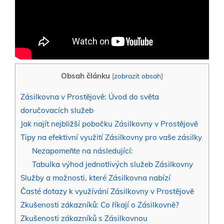
Obsah článku
[
zobrazit obsah
]
Zásilkovna v Prostějově: Úvod do světa
doručovacích služeb
Jak najít nejbližší pobočku Zásilkovny v Prostějově
Tipy na efektivní využití Zásilkovny pro vaše zásilky
Nezapomeňte na následující:
Tabulka výhod jednotlivých služeb Zásilkovny
Služby a možnosti, které Zásilkovna nabízí
Časté dotazy k využívání Zásilkovny v Prostějově
Zkušenosti zákazníků: Co říkají o Zásilkovně?
Zkušenosti zákazníků s Zásilkovnou