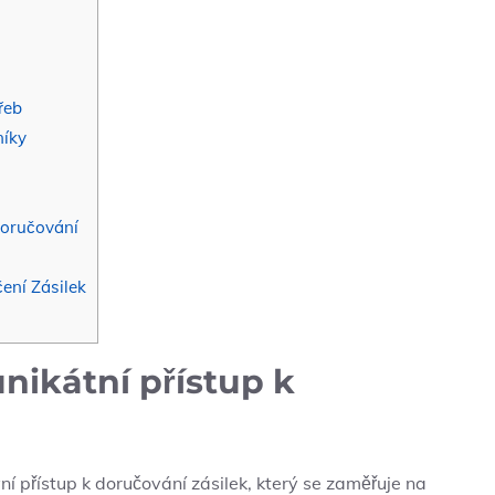
řeb
níky
doručování
ení Zásilek
unikátní přístup k
í přístup k doručování zásilek, který se zaměřuje na