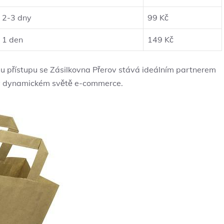
2-3 dny
99 Kč
1 den
149 Kč
 přístupu se Zásilkovna Přerov stává ideálním partnerem
í v dynamickém světě e-commerce.