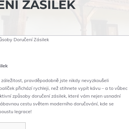
NÍ ZÁSILEK
působy Doručení Zásilek
ilek
 záležitost, pravděpodobně jste nikdy nevyzkoušeli
alíček přichází rychleji, než stihnete vypít kávu – a to vůbec
tivní způsoby doručení zásilek, které vám nejen usnadní
na zábavnou cestu světem moderního doručování, kde se
poustu legrace!