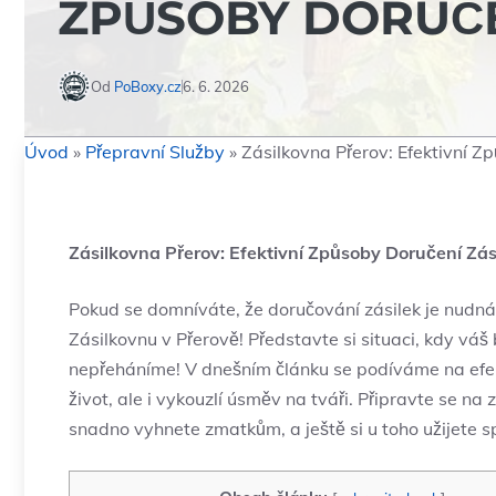
ZPŮSOBY DORUČE
Od
PoBoxy.cz
6. 6. 2026
Úvod
»
Přepravní Služby
»
Zásilkovna Přerov: Efektivní Z
Zásilkovna Přerov: Efektivní Způsoby Doručení Zás
Pokud se domníváte, že doručování zásilek je nudná
Zásilkovnu v Přerově! Představte si situaci, kdy váš b
nepřeháníme! V dnešním článku se podíváme na efek
život, ale i vykouzlí úsměv na tváři. Připravte se 
snadno vyhnete zmatkům, a ještě si u toho užijete s