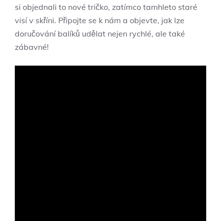
si objednali to nové tričko, zatímco tamhleto staré
visí v skříni. Připojte se k nám a objevte, jak lze
doručování balíků udělat nejen rychlé, ale také
zábavné!