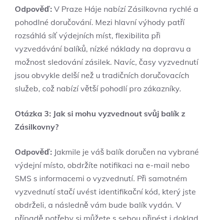
Odpověď:
V Praze Háje nabízí Zásilkovna rychlé a
pohodlné doručování. Mezi hlavní výhody patří
rozsáhlá síť výdejních míst, flexibilita při
vyzvedávání balíků, nízké náklady na dopravu a
možnost sledování zásilek. Navíc, časy vyzvednutí
jsou obvykle delší než u tradičních doručovacích
služeb, což nabízí větší pohodlí pro zákazníky.
Otázka 3: Jak si mohu vyzvednout svůj balík z
Zásilkovny?
Odpověď:
Jakmile je váš balík doručen na vybrané
výdejní místo, obdržíte notifikaci na e-mail nebo
SMS s informacemi o vyzvednutí. Při samotném
vyzvednutí stačí uvést identifikační kód, který jste
obdrželi, a následně vám bude balík vydán. V
případě potřeby si můžete s sebou přinést i doklad