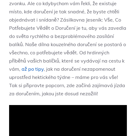
zvonku. Ale co kdybychom vám řekli, že existuje
místo,‍ kde doručení je tak snadné, ⁤že ⁤byste chtěli
objednávat i snídaně? Zásilkovna Jeseník: Vše, Co
Potřebujete ⁤Vědět o Doručení je tu, aby vás zavedla
do světa ​rychlého ⁢a‍ bezproblémového ‌zasílání
balíků. Naše dílna‌ kouzelného doručení se postará ‌o
všechno, ⁢co potřebujete vědět. Od hrdinných
příběhů vašich balíčků, ‍které se vydávají na‍ cestu k
vám,
až po tipy
, jak na doručení nezapomenout
uprostřed hektického⁤ týdne – máme pro vás vše!
Tak si připravte popcorn, zde začíná zajímavá jízda
za⁣ doručením, jakou jste dosud nezažili!