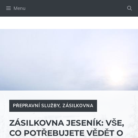
Přeskočit
Menu
na
obsah
PŘEPRAVNÍ SLUŽBY
,
ZÁSILKOVNA
ZÁSILKOVNA JESENÍK: VŠE,
CO POTŘEBUJETE VĚDĚT O