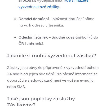
širokou síť ‍výdejních míst,
kde si můžete
vyzvednout své zásilky
.
Domácí doručení
– Možnost doručení přímo⁣
na vaši adresu v‌ Jeseníku.
Odeslání zásilek
– Snadné odeslání balíků ​do
⁢ČR i zahraničí.
Jakmile si mohu vyzvednout zásilku?
Zásilky jsou obvykle připravené k vyzvednutí během⁤
24 hodin od jejich odeslání. Pro přesné informace se
doporučuje sledovat oznámení ve vašem e-mailu
nebo SMS.
Jaké ​jsou poplatky za ‍služby
Zásilkovny?