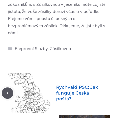
zákazníkům, s Zásilkovnou v Jeseníku máte zajisté
jistotu, že vaše zásilky dorazí včas a v pořádku.
Přejeme vám spoustu úspěšných a
bezproblémových zásilek! Děkujeme, že jste byli s
námi.
Rubriky
Přepravní Služby
,
Zásilkovna
Rychvald PSČ: Jak
funguje Česká
pošta?