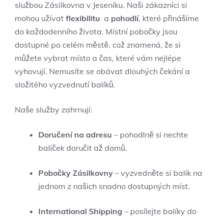
službou Zásilkovna⁢ v Jeseníku.⁤ Naši zákazníci si
mohou užívat
flexibilitu
‌ a‍
pohodlí
, které přinášíme
do ⁢každodenního života. Místní pobočky jsou
dostupné po celém ⁣městě, což‍ znamená, že⁤ si
můžete vybrat místo a čas, které vám ⁤nejlépe
vyhovují. Nemusíte ⁤se obávat dlouhých čekání a
složitého vyzvednutí balíků.⁤
Naše služby​ zahrnují:
Doručení na adresu
– pohodlně si nechte
balíček doručit až⁤ domů.
Pobočky Zásilkovny
– vyzvedněte si balík ⁢na
jednom ⁣z našich snadno dostupných míst.
International ​Shipping
– posílejte balíky do