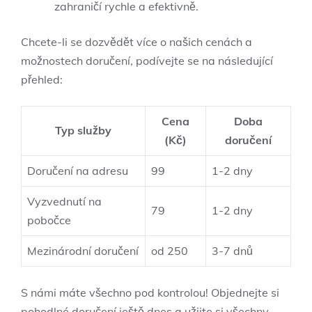
zahraničí ⁣rychle a efektivně.
Chcete-li se dozvědět více o našich ⁤cenách a
možnostech doručení, podívejte se⁣ na následující
‌přehled:
Cena
Doba
Typ služby
(Kč)
doručení
Doručení ​na adresu
99
1-2 dny
Vyzvednutí na‍
79
1-2 dny
pobočce
Mezinárodní doručení
od 250
3-7 dnů
S námi máte všechno pod‌ kontrolou! ⁣Objednejte si
pohodlné doručení⁣ ještě dnes a užijte si⁢ všechny