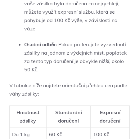
vaše zásilka byla doručena co nejrychleji,
můžete⁣ využít expresní službu, která se
pohybuje od⁣ 100 Kč ‍výše, ​v závislosti na
váze.
Osobní odběr:
Pokud preferujete vyzvednutí
zásilky na jednom z výdejních míst, poplatek
za tento typ doručení je obvykle⁤ nižší, okolo​
50 Kč.
V ​tabulce níže najdete orientační‍ přehled cen podle
váhy zásilky:
Hmotnost
Standardní
Expresní⁢
zásilky
doručení
doručení
Do 1 kg
60 Kč
100 Kč