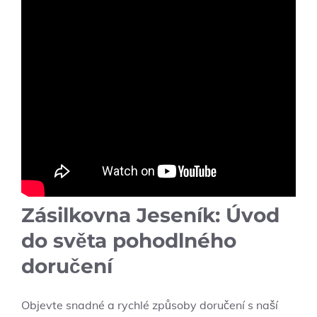
Zásilkovna Jeseník: Úvod
do světa pohodlného
doručení
Objevte snadné a rychlé způsoby doručení ‍s ⁤naší