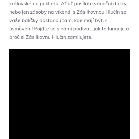
královskému pokladu. Ať už posíláte vánoční dárky,
nebo jen zásoby na víkend, s Zásilkovnou Hlučín se
vaše balíčky dostanou tam, kde mají být, s
úsměvem! Pojďte se s námi podívat, jak to funguje a
proč si Zásilkovnu Hlučín zamilujete.