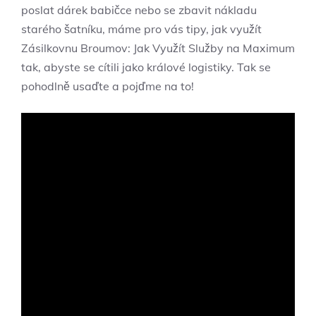
poslat dárek babičce nebo se zbavit nákladu
starého šatníku, máme pro vás tipy, jak využít
Zásilkovnu Broumov: Jak Využít Služby na Maximum
tak, abyste se cítili jako králové logistiky. Tak se
pohodlně usaďte a pojďme na to!