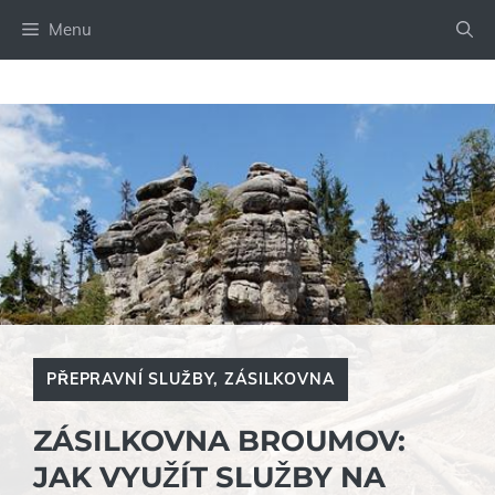
Přeskočit
Menu
na
obsah
PŘEPRAVNÍ SLUŽBY
,
ZÁSILKOVNA
ZÁSILKOVNA BROUMOV:
JAK VYUŽÍT SLUŽBY NA