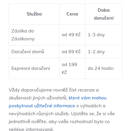
Doba
Služba
Cena
doručení
Zásilka do
od 49 Kč
1-3 dny
Zásilkovny
Doručení domů
od 89 Kč
1-2 dny
od 199
Expresní doručení
do 24 hodin
Kč
Vždy doporučujeme rovněž číst recenze a
zkušenosti jiných uživatelů,
které vám mohou
poskytnout užitečné informace
o výhodách a
nevýhodách různých služeb. Ujistěte se, že si vše
jednotlivě ověříte, aby vaše rozhodnutí bylo co
nejlépe informované.