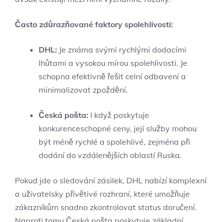
Často zdůrazňované faktory spolehlivosti:
DHL:
Je známa svými rychlými dodacími
lhůtami a vysokou mírou spolehlivosti. Je
schopna efektivně řešit celní odbavení a
minimalizovat zpoždění.
Česká pošta:
I když poskytuje
konkurenceschopné ceny, její služby mohou
být méně rychlé a spolehlivé, zejména při
dodání do vzdálenějších oblastí Ruska.
Pokud jde o sledování zásilek, DHL nabízí komplexní
a uživatelsky přívětivé rozhraní, které umožňuje
zákazníkům snadno zkontrolovat status doručení.
Naproti tomu Česká pošta poskytuje základní