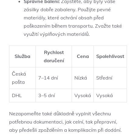
Správné balení:
Zajistěte, aby byly vaše
zásilky dobře zabaleny. Použijte pevné
materiály, které ochrání obsah před
poškozením během transportu. Zvažte také
využití výplňových materiálů.
Rychlost
Služba
Cena
Spolehlivost
doručení
Česká
7–14 dní
Nízká
Střední
pošta
DHL
3–5 dní
Vysoká
Vysoká
Nezapomeňte také důkladně vyplnit všechnu
potřebnou dokumentaci, jak celní, tak přepravní,
aby předešli zpožděním a komplikacím při dodání.