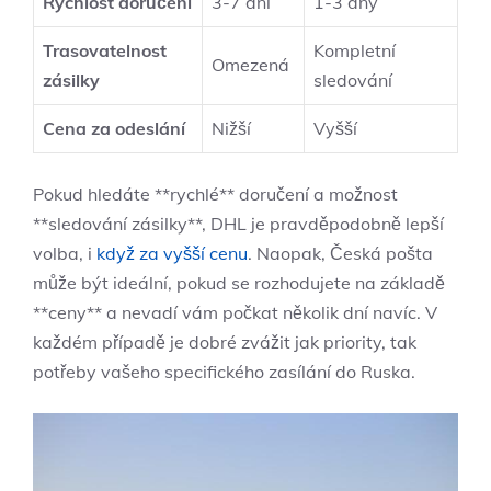
Rychlost doručení
3-7 dní
1-3 dny
Trasovatelnost
Kompletní
Omezená
zásilky
sledování
Cena za odeslání
Nižší
Vyšší
Pokud hledáte **rychlé** doručení a možnost
**sledování zásilky**, DHL je pravděpodobně lepší
volba, i
když za vyšší cenu
. Naopak, Česká pošta
může být ideální, pokud se rozhodujete na základě
**ceny** a nevadí vám počkat několik dní navíc. V
každém případě je dobré zvážit jak priority, tak
potřeby vašeho specifického zasílání do Ruska.