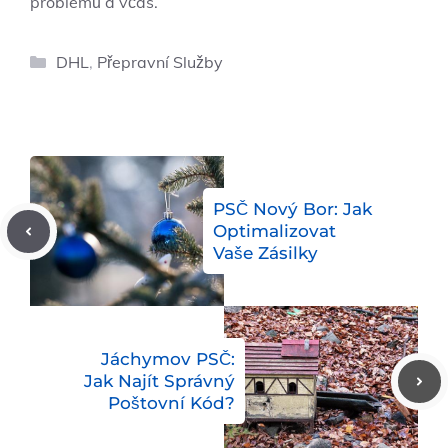
problémů a včas.
Rubriky
DHL
,
Přepravní Služby
PSČ Nový Bor: Jak
Optimalizovat
Vaše Zásilky
Jáchymov PSČ:
Jak Najít Správný
Poštovní Kód?