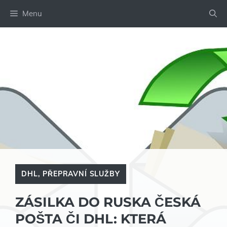
Přeskočit
Menu
na
obsah
DHL
,
PŘEPRAVNÍ SLUŽBY
ZÁSILKA DO RUSKA ČESKÁ
POŠTA ČI DHL: KTERÁ