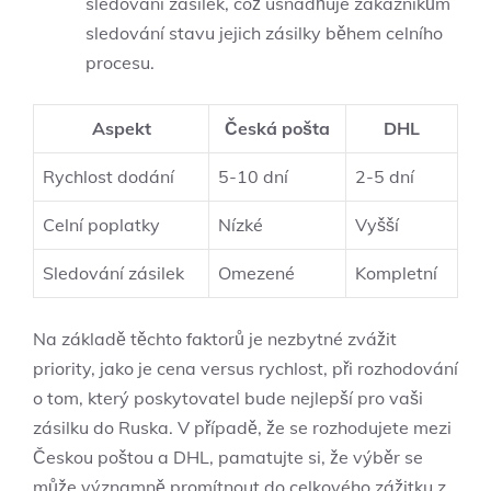
sledování zásilek, což usnadňuje zákazníkům
sledování stavu jejich zásilky během celního
procesu.
Aspekt
Česká pošta
DHL
Rychlost dodání
5-10 dní
2-5 dní
Celní poplatky
Nízké
Vyšší
Sledování zásilek
Omezené
Kompletní
Na základě těchto faktorů je nezbytné zvážit
priority, jako je cena versus rychlost, při rozhodování
o tom, který poskytovatel bude nejlepší pro vaši
zásilku do Ruska. V případě, že se rozhodujete mezi
Českou poštou a DHL, pamatujte si, že výběr se
může významně promítnout do celkového zážitku z