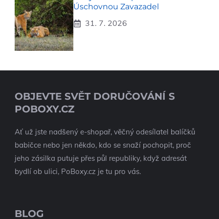
Úschovnou Zavazadel
31. 7. 2026
OBJEVTE SVĚT DORUČOVÁNÍ S
POBOXY.CZ
Ať už jste nadšený e-shopař, věčný odesílatel balíčků
babičce nebo jen někdo, kdo se snaží pochopit, proč
jeho zásilka putuje přes půl republiky, když adresát
bydlí ob ulici, PoBoxy.cz je tu pro vás.
BLOG