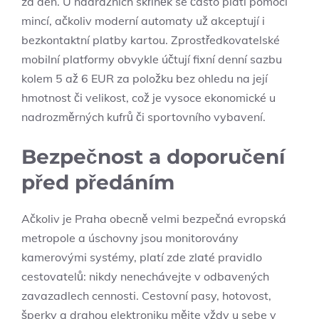
za den. U nádražních skříněk se často platí pomocí
mincí, ačkoliv moderní automaty už akceptují i
bezkontaktní platby kartou. Zprostředkovatelské
mobilní platformy obvykle účtují fixní denní sazbu
kolem 5 až 6 EUR za položku bez ohledu na její
hmotnost či velikost, což je vysoce ekonomické u
nadrozměrných kufrů či sportovního vybavení.
Bezpečnost a doporučení
před předáním
Ačkoliv je Praha obecně velmi bezpečná evropská
metropole a úschovny jsou monitorovány
kamerovými systémy, platí zde zlaté pravidlo
cestovatelů: nikdy nenechávejte v odbavených
zavazadlech cennosti. Cestovní pasy, hotovost,
šperky a drahou elektroniku mějte vždy u sebe v