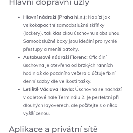
Hlavní dopravní uzly
Hlavní nádraží (Praha hl.n.):
Nabízí jak
velkokapacitní samoobslužné skříňky
(lockery), tak klasickou úschovnu s obsluhou.
Samoobslužné boxy jsou ideální pro rychlé
přestupy a menší batohy.
Autobusové nádraží Florenc:
Oficiální
úschovna je otevřena od brzkých ranních
hodin až do pozdního večera a účtuje fixní
denní sazby dle velikosti tašky.
Letiště Václava Havla:
Úschovna se nachází
v odletové hale Terminálu 2. Je perfektní při
dlouhých layoverech, ale počítejte s o něco
vyšší cenou.
Aplikace a privátní sítě