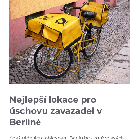
Nejlepší lokace pro
úschovu zavazadel v
Berlíně
Když plánujete objevovat Berlín bez zátěže svých