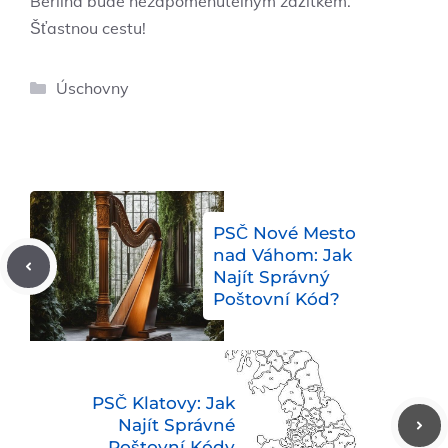
Berlína bude nezapomenutelným zážitkem.
Šťastnou cestu!
Rubriky
Úschovny
PSČ Nové Mesto
nad Váhom: Jak
Najít Správný
Poštovní Kód?
PSČ Klatovy: Jak
Najít Správné
Poštovní Kódy