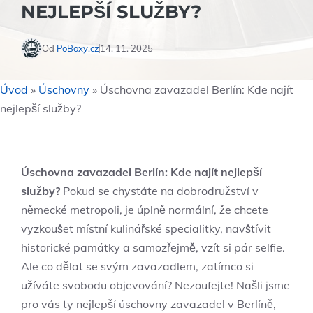
NEJLEPŠÍ SLUŽBY?
Od
PoBoxy.cz
14. 11. 2025
Úvod
»
Úschovny
»
Úschovna zavazadel Berlín: Kde najít
nejlepší služby?
Úschovna zavazadel Berlín: Kde najít nejlepší
služby?
Pokud se chystáte na dobrodružství v
německé metropoli, je úplně normální, že chcete
vyzkoušet místní kulinářské specialitky, navštívit
historické památky a samozřejmě, vzít si pár selfie.
Ale co dělat se svým zavazadlem, zatímco si
užíváte svobodu objevování? Nezoufejte! Našli jsme
pro vás ty nejlepší úschovny zavazadel v Berlíně,