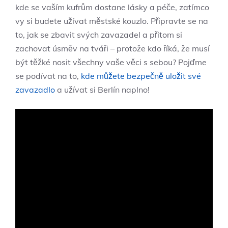
kde se vaším kufrům dostane lásky a péče, zatímco
vy si budete užívat městské kouzlo. Připravte se na
to, jak se zbavit svých zavazadel a přitom si
zachovat úsměv na tváři – protože kdo říká, že musí
být těžké nosit všechny vaše věci s sebou? Pojďme
se podívat na to,
kde můžete bezpečně uložit své
zavazadlo
a užívat si Berlín naplno!