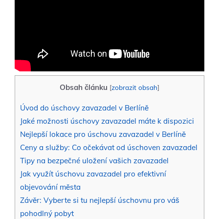
Obsah článku
[
zobrazit obsah
]
Úvod do úschovy zavazadel v Berlíně
Jaké možnosti úschovy zavazadel máte k dispozici
Nejlepší lokace pro úschovu zavazadel v Berlíně
Ceny a služby: Co očekávat od úschoven zavazadel
Tipy na bezpečné uložení vašich zavazadel
Jak využít úschovu zavazadel pro efektivní
objevování města
Závěr: Vyberte si tu nejlepší úschovnu pro váš
pohodlný pobyt