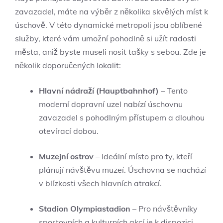
zavazadel, máte na výběr z několika skvělých míst k
úschově. V této dynamické metropoli jsou oblíbené
služby, které vám umožní pohodlně si užít radosti
města, aniž byste museli nosit tašky s sebou. Zde je
několik doporučených lokalit:
Hlavní nádraží (Hauptbahnhof)
– Tento
moderní dopravní uzel nabízí úschovnu
zavazadel s pohodlným přístupem a dlouhou
otevírací dobou.
Muzejní ostrov
– Ideální místo pro ty, kteří
plánují návštěvu muzeí. Úschovna se nachází
v blízkosti všech hlavních atrakcí.
Stadion Olympiastadion
– Pro návštěvníky
sportovních a kulturních akcí je k dispozici