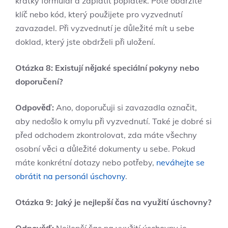
krátký formulář a zaplatit poplatek. Poté obdržíte
klíč nebo kód, který použijete pro vyzvednutí
zavazadel. Při vyzvednutí je důležité mít u sebe
doklad, který jste obdrželi při uložení.
Otázka 8: Existují nějaké speciální pokyny nebo
doporučení?
Odpověď:
Ano, doporučuji si zavazadla označit,
aby nedošlo k omylu při vyzvednutí. Také je dobré si
před odchodem zkontrolovat, zda máte všechny
osobní věci a důležité dokumenty u sebe. Pokud
máte konkrétní dotazy nebo potřeby,
neváhejte se
obrátit na personál úschovny
.
Otázka 9: Jaký je nejlepší čas na využití úschovny?
Odpověď:
Nejlepší čas na využití úschovny je