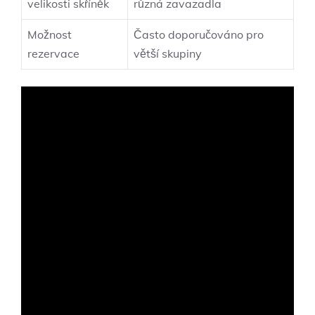
velikosti skříněk
různá zavazadla
Možnost
Často doporučováno pro
rezervace
větší skupiny