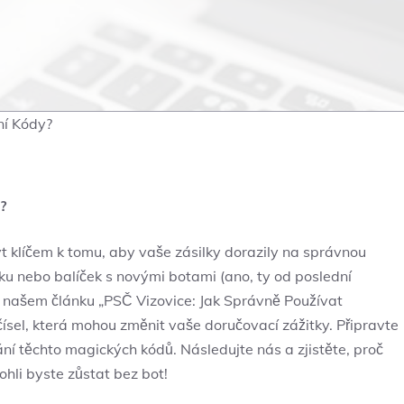
ní Kódy?
?
t klíčem k tomu, aby vaše zásilky dorazily na správnou
sku nebo balíček s novými botami (ano, ty od poslední
V našem článku „PSČ Vizovice: Jak Správně Používat
čísel, která mohou změnit vaše doručovací zážitky. Připravte
vání těchto magických kódů. Následujte nás a zjistěte, proč
hli byste zůstat bez bot!