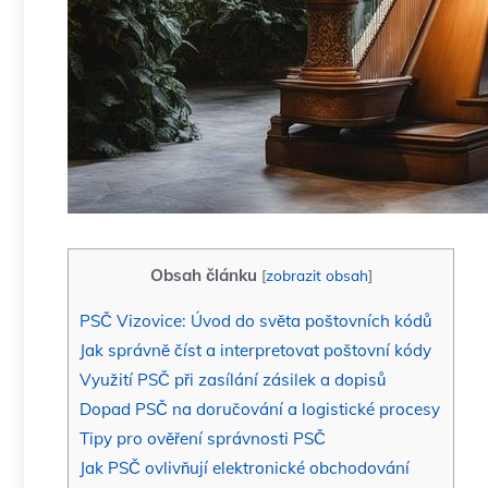
Obsah článku
[
zobrazit obsah
]
PSČ Vizovice: Úvod do světa poštovních kódů
Jak správně číst a interpretovat poštovní kódy
Využití PSČ při zasílání zásilek a dopisů
Dopad PSČ na doručování a logistické procesy
Tipy pro ověření správnosti PSČ
Jak PSČ ovlivňují elektronické obchodování