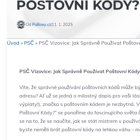
POŠTOVNÍ KÓDY?
Od
PoBoxy.cz
11. 1. 2025
Úvod
»
PSČ
»
PSČ Vizovice: Jak Správně Používat Poštov
PSČ Vizovice: Jak Správně Používat Poštovní Kódy
Víte, že správné používání poštovních kódů může bý
adresu? Ať už se jedná o milostný dopis pro vaši lá
výplaty!), značka s poštovním kódem je nezbytná. 
Poštovní Kódy?“ se ponoříme do fascinujícího světa 
se na to, že se naučíte, jak se stát mistrem v použí
byste neměli brát poštovní kódy na lehkou váhu – mo