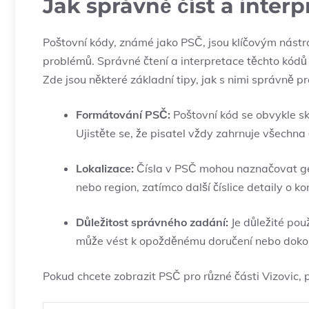
Jak správně číst a inter
Poštovní kódy, známé jako PSČ, jsou klíčovým nástroj
problémů. Správné čtení a interpretace těchto kódů
Zde jsou některé základní tipy, jak s nimi správně p
Formátování PSČ:
Poštovní kód se obvykle skl
Ujistěte se, že pisatel vždy zahrnuje všechna 
Lokalizace:
Čísla v PSČ mohou naznačovat geog
nebo region, zatímco další číslice detaily o ko
Důležitost správného zadání:
Je důležité pou
může vést k opožděnému doručení nebo dokon
Pokud chcete zobrazit PSČ pro různé části Vizovic,