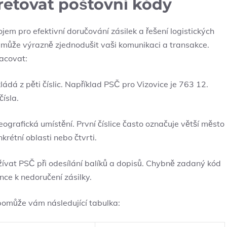
pretovat poštovní kódy
em pro efektivní doručování zásilek a řešení logistických
 může výrazně zjednodušit vaši komunikaci a transakce.
racovat:
ádá z pěti číslic. Například PSČ pro Vizovice je 763 12.
čísla.
rafická umístění. První číslice často označuje větší město
nkrétní oblasti nebo čtvrti.
žívat PSČ při odesílání balíků a dopisů. Chybně zadaný kód
ce k nedoručení zásilky.
 pomůže vám následující tabulka: