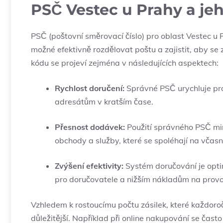
PSČ Vestec u Prahy a je
PSČ (poštovní směrovací číslo) pro oblast Vestec u P
možné efektivně rozdělovat poštu a zajistit, aby se
kódu se projeví zejména v následujících aspektech:
Rychlost doručení:
Správné PSČ urychluje proc
adresátům v kratším čase.
Přesnost dodávek:
Použití správného PSČ mini
obchody a služby, které se spoléhají na včas
Zvýšení efektivity:
Systém doručování je optim
pro doručovatele a nižším nákladům na provo
Vzhledem k rostoucímu počtu zásilek, které každoroč
důležitější. Například při online nakupování se ča