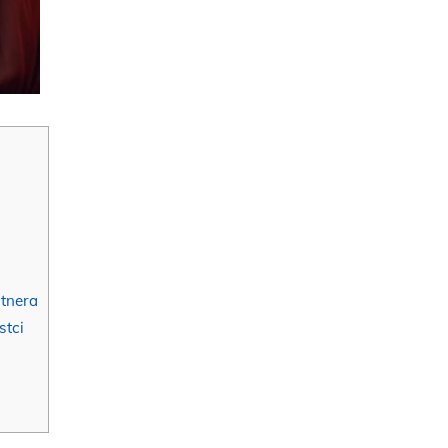
c
rtnera
stci