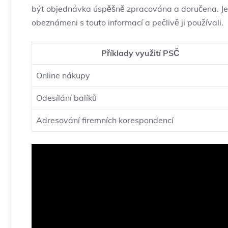
být objednávka úspěšně zpracována a doručena. Je pr
obeznámeni s touto informací a pečlivě ji používali.
Příklady využití PSČ
Online nákupy
Odesílání balíků
Adresování firemních korespondencí