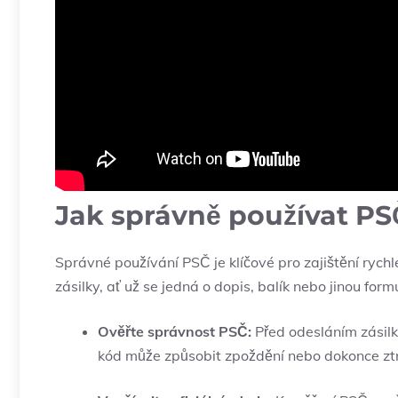
Jak správně používat PSČ
Správné používání PSČ je klíčové pro zajištění rychlé
zásilky, ať už se jedná o dopis, balík nebo jinou for
Ověřte správnost PSČ:
Před odesláním zásil
kód může způsobit zpoždění nebo dokonce ztr