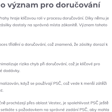
ho význam pro doručování
rahy hraje klíčovou roli v procesu doručování. Díky němu je
 zásilky dostaly na správná místa zákonitě. Význam tohoto
es třídění a doručování, což znamená, že zásilky dorazí k
malizuje riziko chyb při doručování, což je klíčové pro
né dodávky.
alizován, když se používají PSČ, což vede k menší zátěži
z.
ně procházejí přes oblast Vestec, je spolehlivost PSČ ještě
sto setkáte s požadavkem na správné zadání PSČ, aby mohla