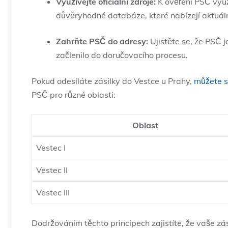
Využívejte oficiální zdroje:
K ověření PSČ využ
důvěryhodné databáze, které nabízejí aktuáln
Zahrňte PSČ do adresy:
Ujistěte se, že PSČ 
začlenilo do doručovacího procesu.
Pokud odesíláte zásilky do Vestce u Prahy,
můžete s
PSČ pro různé oblasti:
Oblast
Vestec I
Vestec II
Vestec III
Dodržováním těchto principech zajistíte, že vaše z