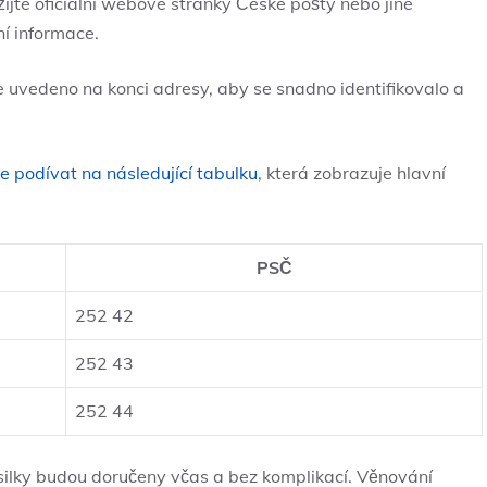
ijte oficiální webové stránky České pošty nebo jiné
í informace.
je uvedeno na konci adresy, aby se snadno identifikovalo a
e podívat na následující tabulku
, která zobrazuje hlavní
PSČ
252 42
252 43
252 44
ásilky budou doručeny včas a bez komplikací. Věnování