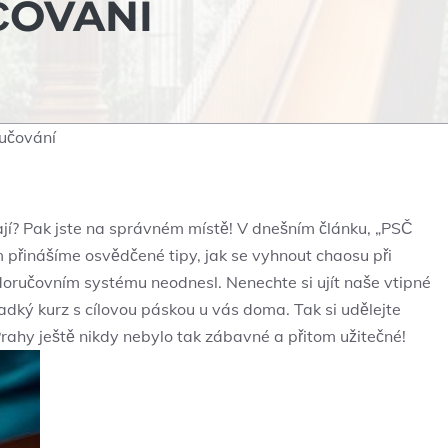
ČOVÁNÍ
ručování
jí? Pak jste na správném místě! V dnešním článku, „PSČ
 přinášíme osvědčené tipy, jak se vyhnout chaosu při
 doručovním systému neodnesl. Nenechte si ujít naše vtipné
ladký kurz s cílovou páskou u vás doma. Tak si udělejte
Prahy ještě nikdy nebylo tak zábavné a přitom užitečné!