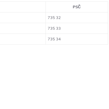
PSČ
735 32
735 33
735 34