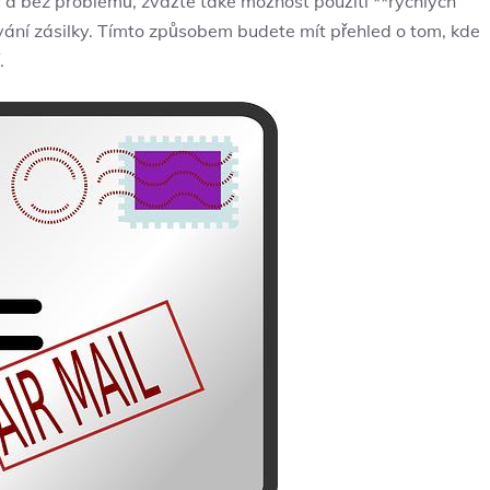
as a bez problémů, zvažte také možnost použití **rychlých
ování zásilky. Tímto způsobem budete mít přehled o tom, kde
.