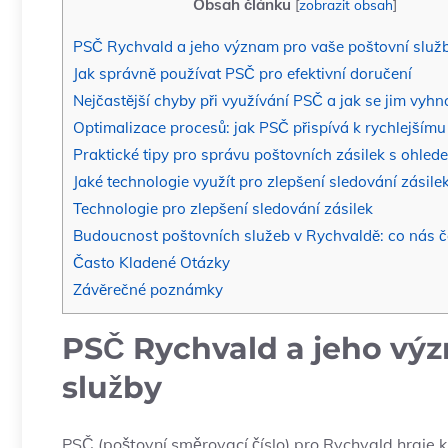
Obsah článku
[
zobrazit obsah
]
PSČ Rychvald a jeho význam pro vaše poštovní služ
Jak správně používat PSČ pro efektivní doručení
Nejčastější chyby při využívání PSČ a jak se jim vyhn
Optimalizace procesů: jak PSČ přispívá k rychlejšímu
Praktické tipy pro správu poštovních zásilek s ohle
Jaké technologie využít pro zlepšení sledování zásile
Technologie pro zlepšení sledování zásilek
Budoucnost poštovních služeb v Rychvaldě: co nás 
Často Kladené Otázky
Závěrečné poznámky
PSČ Rychvald a jeho vý
služby
PSČ (poštovní směrovací číslo) pro Rychvald hraje k