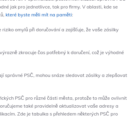
odné jak pro jednotlivce, tak pro firmy. V oblasti, kde se
tů,
které byste měli mít na paměti
:
iziko omylů při doručování a zajišťuje, že vaše zásilky
ýrazně zkracuje čas potřebný k doručení, což je výhodné
ají správné PSČ, mohou snáze sledovat zásilky a zlepšovat
fických PSČ pro různé části města, protože to může ovlivnit
oporučujeme také pravidelně aktualizovat vaše adresy a
likacím. Zde je tabulka s přehledem některých PSČ pro