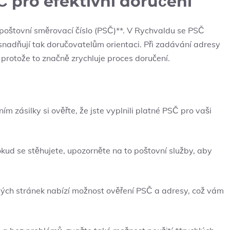
Č pro efektivní doručení
t poštovní směrovací číslo (PSČ)**. V Rychvaldu se PSČ
 a usnadňují tak doručovatelům orientaci. Při zadávání adresy
, protože to značně zrychluje proces doručení.
m zásilky si ověřte, že jste vyplnili platné PSČ pro vaši
ud se stěhujete, upozorněte na to poštovní služby, aby
vých stránek nabízí možnost ověření PSČ a adresy, což vám