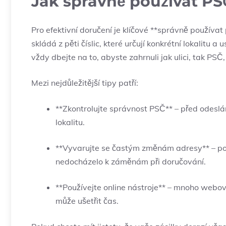
Jak správně používat PS
Pro efektivní doručení je klíčové **správně používa
skládá z pěti číslic, které určují konkrétní lokalitu
vždy dbejte na to, abyste zahrnuli jak ulici, tak PSČ
Mezi nejdůležitější tipy patří:
**Zkontrolujte správnost PSČ** – před odeslání
lokalitu.
**Vyvarujte se častým změnám adresy** – pok
nedocházelo k záměnám při doručování.
**Používejte online nástroje** – mnoho webo
může ušetřit čas.