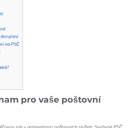
by
out
 doručení
dem na PSČ
k
čeká?
znam pro vaše poštovní
líčovou roli v optimalizaci poštovních služeb. Správné PSČ