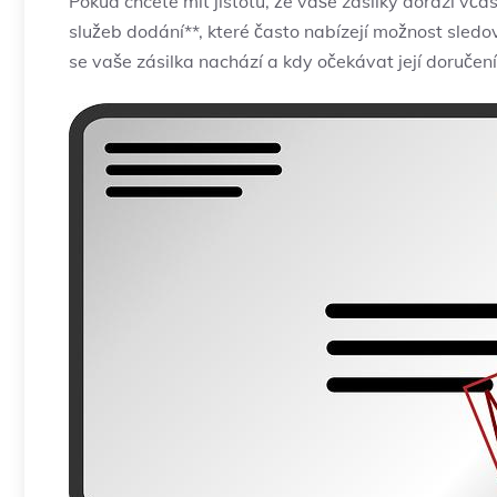
Pokud chcete mít jistotu, že vaše zásilky dorazí vč
služeb dodání**, které často nabízejí možnost sled
se vaše zásilka nachází a kdy očekávat její doručení