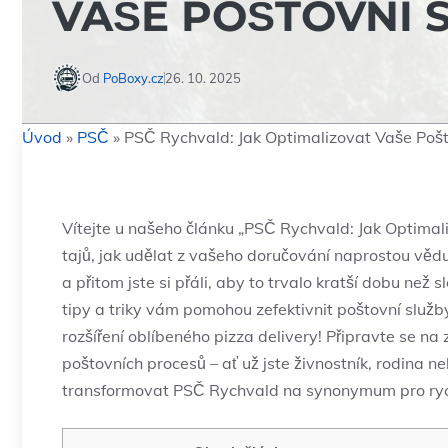
VAŠE POŠTOVNÍ 
Od
PoBoxy.cz
26. 10. 2025
Úvod
»
PSČ
»
PSČ Rychvald: Jak Optimalizovat Vaše Pošt
Vítejte u našeho článku „PSČ Rychvald: Jak Optimal
tajů, jak udělat z vašeho doručování naprostou vědu
a přitom jste si přáli, aby to trvalo kratší dobu ne
tipy a triky vám pomohou zefektivnit poštovní služb
rozšíření oblíbeného pizza delivery! Připravte se n
poštovních procesů – ať už jste živnostník, rodina n
transformovat PSČ Rychvald na synonymum pro rychl