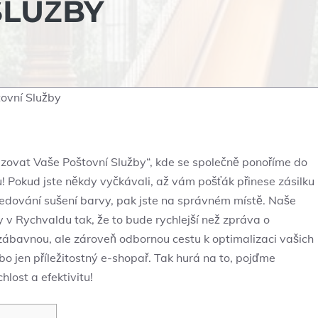
SLUŽBY
ovní Služby
izovat Vaše Poštovní Služby“, kde se společně ponoříme do
! Pokud jste někdy vyčkávali, až vám pošťák přinese zásilku
ž sledování sušení barvy, pak jste na správném místě. Naše
y v Rychvaldu tak, že to bude rychlejší než zpráva o
a zábavnou, ale zároveň odbornou cestu k optimalizaci vašich
ebo jen příležitostný e-shopař. Tak hurá na to, pojďme
ost a efektivitu!