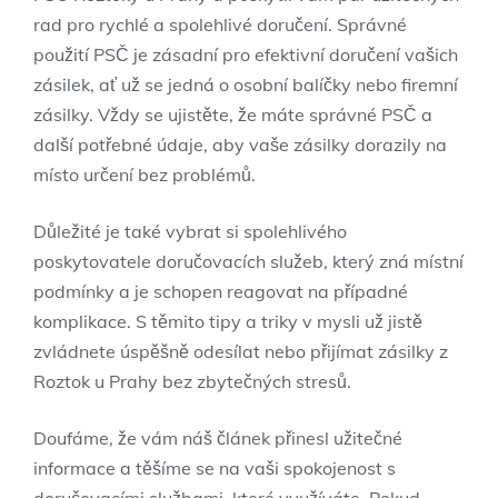
rad pro ‍rychlé a spolehlivé doručení. Správné
použití PSČ je zásadní pro efektivní doručení ‍vašich
zásilek, ať‌ už se jedná ⁢o osobní⁣ balíčky nebo ‌firemní
zásilky. Vždy⁣ se ujistěte, že máte správné PSČ a
další‌ potřebné údaje, aby ⁤vaše zásilky dorazily na
místo určení bez problémů.
Důležité je také vybrat ⁣si spolehlivého
poskytovatele doručovacích ⁣služeb, který ‌zná místní
podmínky a je schopen​ reagovat na případné
komplikace. S těmito tipy a triky v mysli už jistě⁢
zvládnete úspěšně odesílat nebo přijímat zásilky ‌z⁤
Roztok u Prahy bez zbytečných‍ stresů.
Doufáme, ⁢že vám ⁤náš ⁤článek přinesl‌ užitečné
⁤informace‍ a ⁢těšíme ​se na vaši spokojenost⁣ s