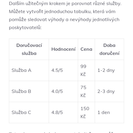
Dalším ⁢užitečným krokem je porovnat různé služby.
Můžete vytvořit jednoduchou‌ tabulku, která vám
pomůže sledovat výhody a nevýhody jednotlivých
poskytovatelů:
Doručovací
Doba
Hodnocení
Cena
služba
doručení
99 ​
Služba⁢ A
4.5/5
1-2 dny
Kč
75
Služba B
4.0/5
2-3 dny
Kč
150
Služba C
4.8/5
1 den
Kč