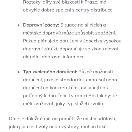
Roztoky, díky své blízkosti⁣ k Praze, má
obvykle dobré spojení s centry distribuce.
Dopravní zácpy:
Situace na silnicích a
⁤městské⁤ dopravě může způsobit⁤ zpoždění.
Pokud plánujete doručení v časech ⁣s vysokou
‌dopravní⁣ zátěží, doporučuje se zkontrolovat⁣
aktuální dopravní informace.
Typ​ zvoleného ⁢doručení:
Různé možnosti
doručení, jako​ je standardní, expresní nebo
⁢doručení ‌na konkrétní čas, ovlivňují čas
potřebný k ‌doručení. ‌I ​v rámci​ Roztok byste
⁢měli zvažovat, jaký typ‌ služeb zvolíte.
Dále je důležité mít na paměti, že místní události,
jako jsou festivaly ⁤nebo⁣ výstavy, mohou ‍také