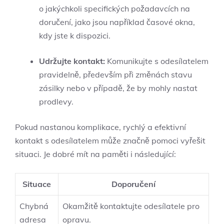
⁤o jakýchkoli specifických požadavcích na
doručení, jako ⁣jsou například časové okna,
kdy⁣ jste k dispozici.
Udržujte kontakt:
⁢Komunikujte s‍ odesílatelem
pravidelně, především při změnách ⁤stavu
zásilky nebo v případě, že by mohly nastat
prodlevy.
Pokud nastanou komplikace, ⁢rychlý‌ a efektivní
kontakt ⁤s odesílatelem může značně ⁣pomoci vyřešit
‍situaci. Je dobré mít ‍na paměti⁢ i následující:
Situace
Doporučení
Chybná
Okamžitě ⁢kontaktujte odesílatele ‍pro
adresa
opravu.