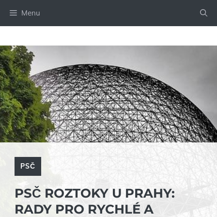
Přeskočit
Menu
na
obsah
PSČ
PSČ ROZTOKY U PRAHY:
RADY PRO RYCHLÉ A