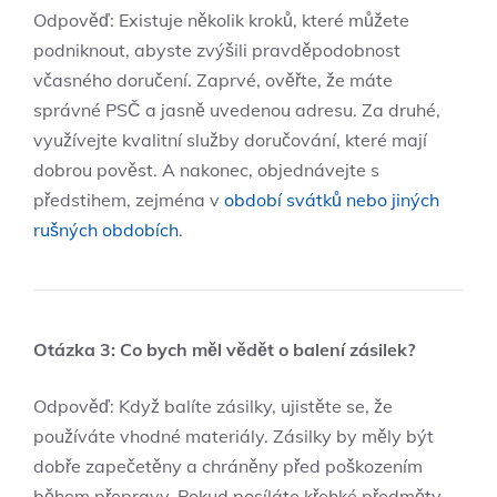
Odpověď: Existuje několik kroků, které můžete
podniknout, abyste zvýšili pravděpodobnost
včasného doručení. Zaprvé, ověřte, že máte
správné⁣ PSČ a jasně uvedenou adresu. Za druhé,
využívejte ‍kvalitní služby doručování, které mají
dobrou pověst. A nakonec,⁤ objednávejte s
předstihem, zejména ‌v
období svátků nebo jiných
rušných obdobích
.
Otázka 3: Co bych měl vědět ⁤o balení zásilek?
Odpověď: Když balíte zásilky, ujistěte se, že⁢
používáte vhodné materiály. Zásilky by měly být
dobře zapečetěny a chráněny před poškozením
během přepravy. Pokud posíláte křehké předměty,