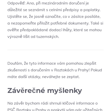
Odpověď: Ano, při mezinárodním doručení je
důležité⁢ se ‌seznámit s⁤ celními předpisy a poplatky.
Ujistěte se, že jasně označíte, co v zásilce posíláte,
a nezapomeňte ‍přiložit potřebné dokumenty. Také si
ověřte předpokládané dodací lhůty, které se mohou
výrazně lišit ⁤od tuzemských.
Doufám, že tyto informace vám pomohou zlepšit
zkušenosti s doručením v⁤ Roztokách u⁤ Prahy! Pokud
máte další ​otázky, neváhejte ⁣se zeptat.
Závěrečné myšlenky
Na závěr ​bychom rádi⁣ shrnuli ⁤klíčové informace o
PSČ Roztoky u Prahy a poskytli vám pár užitečných