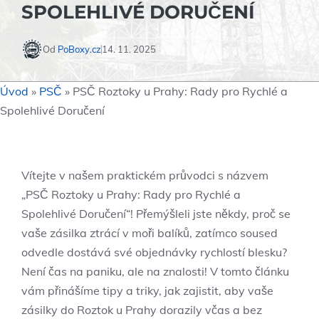
SPOLEHLIVÉ DORUČENÍ
Od
PoBoxy.cz
14. 11. 2025
Úvod
»
PSČ
»
PSČ Roztoky u Prahy: Rady pro Rychlé a
Spolehlivé Doručení
Vítejte v⁣ našem ‌praktickém průvodci s názvem
„PSČ Roztoky u Prahy: Rady⁤ pro ​Rychlé a
Spolehlivé Doručení“! Přemýšleli jste někdy, proč se
vaše zásilka​ ztrácí v ‌moři​ balíků, zatímco​ soused‍
odvedle dostává své objednávky rychlostí blesku?
Není čas⁣ na paniku, ale na znalosti! ‍V tomto článku
⁢vám přinášíme ⁢tipy ⁢a triky, jak zajistit, aby vaše
zásilky ⁤do Roztok u Prahy dorazily včas a bez