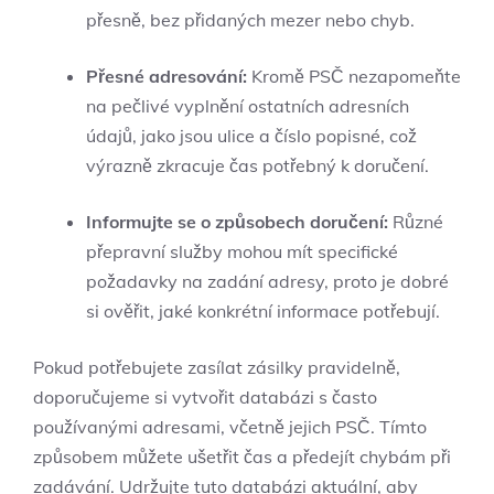
přesně, bez přidaných⁢ mezer nebo chyb.
Přesné adresování:
Kromě PSČ nezapomeňte
na ‌pečlivé vyplnění ostatních adresních
⁢údajů, jako jsou ulice a číslo popisné, ⁤což
výrazně zkracuje čas potřebný k doručení.
Informujte se o způsobech doručení:
Různé
přepravní služby mohou​ mít specifické
požadavky ‌na zadání adresy, proto⁤ je dobré ​
si‍ ověřit, ‌jaké konkrétní informace⁢ potřebují.
Pokud potřebujete zasílat zásilky pravidelně,
doporučujeme si vytvořit databázi s často
používanými adresami, včetně jejich PSČ. Tímto
způsobem můžete ušetřit čas a ⁢předejít chybám při
zadávání. Udržujte tuto databázi​ aktuální, aby