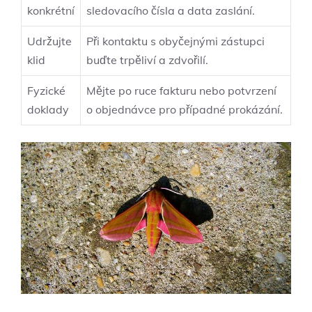
konkrétní
sledovacího čísla a⁤ data zaslání.
Udržujte
Při kontaktu s obyčejnými zástupci
klid
⁢buďte trpěliví a zdvořilí.
Fyzické
Mějte po ruce fakturu nebo potvrzení
doklady
o ‍objednávce pro případné prokázání.