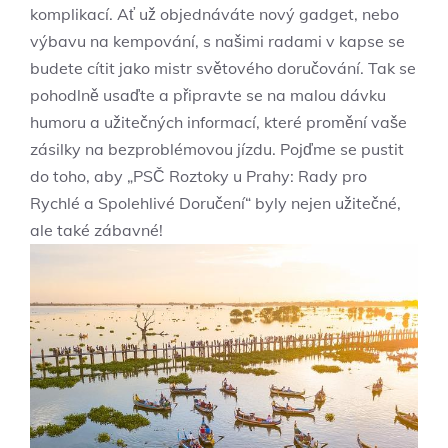
komplikací. Ať​ už objednáváte nový gadget, nebo
výbavu⁤ na kempování, s našimi‍ radami v⁤ kapse se
budete ‌cítit jako⁤ mistr ‌světového doručování. Tak se
pohodlně usaďte⁣ a⁤ připravte ‍se na⁤ malou dávku
humoru⁣ a užitečných informací, které promění vaše ​
zásilky na bezproblémovou jízdu. Pojďme se pustit
‍do toho, aby „PSČ Roztoky⁤ u Prahy: Rady pro
Rychlé⁢ a Spolehlivé Doručení“ byly ‌nejen užitečné,
ale také zábavné!