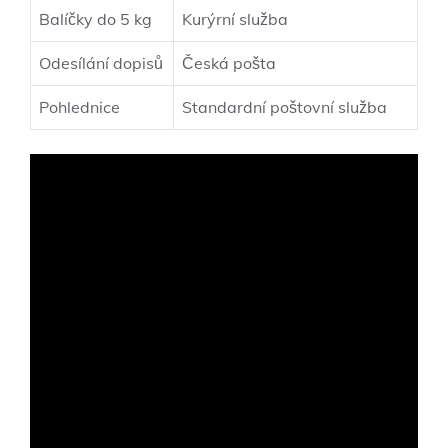
Balíčky do⁤ 5 kg
Kurýrní služba
Odesílání dopisů
Česká pošta
Pohlednice
Standardní poštovní služba