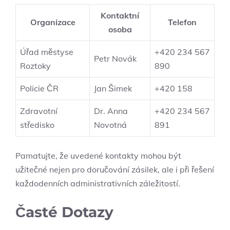
Kontaktní
Organizace
Telefon
osoba
Úřad městyse
+420 ‌234 567
Petr Novák
Roztoky
‌890
Policie ČR
Jan Šimek
+420 158
Zdravotní
Dr. Anna⁣
+420 ‍234 567
středisko
Novotná
​891
Pamatujte, že ⁣uvedené⁣ kontakty mohou ​být
užitečné nejen ‍pro doručování zásilek, ale i při řešení
⁢každodenních administrativních záležitostí.
Časté ‍Dotazy