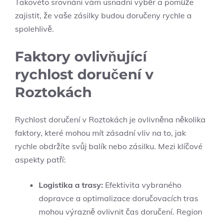
Takovéto srovnání vám usnadní výběr a pomůže
zajistit, že vaše zásilky budou doručeny rychle a
spolehlivě.
Faktory ovlivňující
rychlost​ doručení v⁢
Roztokách
Rychlost doručení‍ v Roztokách je ovlivněna několika
faktory, které mohou mít⁤ zásadní ​vliv na‍ to, jak
rychle⁤ obdržíte svůj balík nebo zásilku. ⁤Mezi klíčové
aspekty patří:
Logistika⁢ a​ trasy:
⁣Efektivita vybraného
‌dopravce‍ a optimalizace doručovacích tras
mohou výrazně⁤ ovlivnit čas doručení. ⁤Region