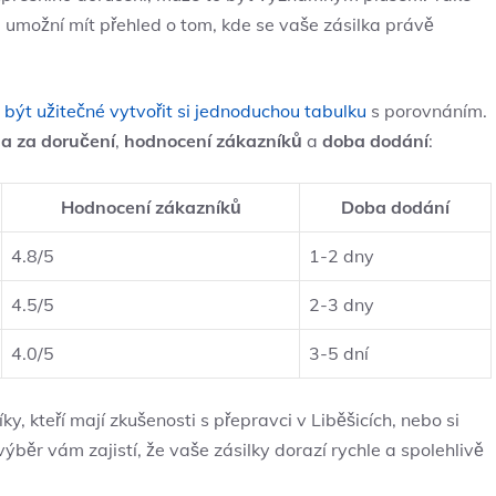
m umožní mít přehled o tom, kde se vaše zásilka právě
být užitečné vytvořit si jednoduchou tabulku
s porovnáním.
a za doručení
,
hodnocení zákazníků
a
doba dodání
:
Hodnocení zákazníků
Doba dodání
4.8/5
1-2 dny
4.5/5
2-3 dny
4.0/5
3-5 dní
y, kteří mají zkušenosti s přepravci v Liběšicích, nebo si
ýběr vám zajistí, že vaše zásilky dorazí rychle a spolehlivě