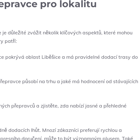
epravce pro lokalitu
 je důležité zvážit několik klíčových aspektů, které mohou
y patří:
ce pokrývá oblast Liběšice a má pravidelné dodací trasy do
přepravce působí na trhu a jaké má hodnocení od stávajících
ých přepravců a zjistěte, zda nabízí jasné a přehledné
edně dodacích lhůt. Mnozí zákazníci preferují rychlou a
xpresního doručení, může to být významným plusem. Také