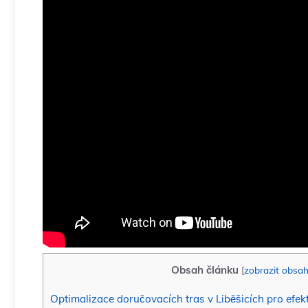
Obsah článku
[
zobrazit obsa
Optimalizace doručovacích tras v Liběšicích pro efekt