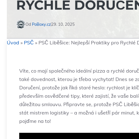
RYCHLÉ DORUČE
Od
PoBoxy.cz
29. 10. 2025
Úvod
»
PSČ
»
PSČ Liběšice: Nejlepší Praktiky pro Rychlé 
Víte, co mají společného ideální pizza a rychlé doru
také dovednost, kterou je třeba vychytat! Dnes se z
Doručení, protože jak říká staré heslo: rychlost je k
především osvědčené tipy, které zajistí, že vaše balí
důležitou smlouvu. Připravte se, protože PSČ Liběšic
stát mistrem logistiky – a možná i ušetří pár minut,
pojďme na to!