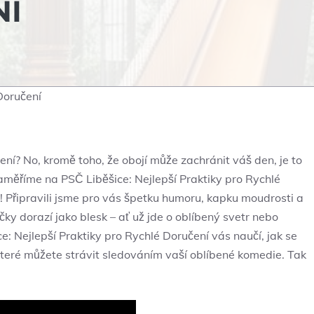
NÍ
Doručení
čení? No, kromě toho, že obojí může zachránit váš den, je to
aměříme na PSČ Liběšice: Nejlepší Praktiky pro Rychlé
líč! Připravili jsme pro vás špetku humoru, kapku moudrosti a
čky dorazí jako blesk – ať už jde o oblíbený svetr nebo
e: Nejlepší Praktiky pro Rychlé Doručení vás naučí, jak se
 které můžete strávit sledováním vaší oblíbené komedie. Tak