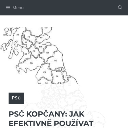
Přeskočit
Menu
na
obsah
PSČ
PSČ KOPČANY: JAK
EFEKTIVNĚ POUŽÍVAT