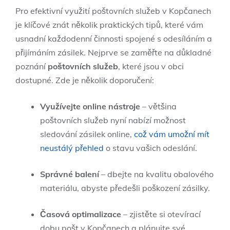
Pro efektivní využití poštovních služeb v Kopčanech
je klíčové znát několik praktických tipů, které vám
usnadní každodenní činnosti spojené s odesíláním a
přijímáním zásilek. Nejprve se zaměřte na důkladné
poznání
poštovních služeb
, které jsou v obci
dostupné. Zde je několik doporučení:
Využívejte online nástroje
– většina
poštovních služeb nyní nabízí možnost
sledování zásilek online,
což vám umožní mít
neustálý přehled
o stavu vašich odeslání.
Správné balení
– dbejte na kvalitu obalového
materiálu, abyste předešli poškození zásilky.
Časová optimalizace
– zjistěte si otevírací
dobu pošt v Kopčanech a plánujte své