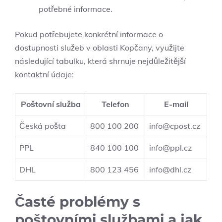
potřebné informace.
Pokud potřebujete konkrétní informace o
dostupnosti služeb v oblasti Kopčany, využijte
následující tabulku, která shrnuje nejdůležitější
kontaktní údaje:
Poštovní služba
Telefon
E-mail
Česká pošta
800 100 200
info@cpost.cz
PPL
840 100 100
info@ppl.cz
DHL
800 123 456
info@dhl.cz
Časté problémy s
poštovními službami a jak