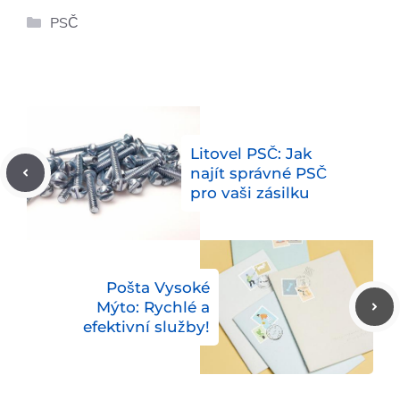
Rubriky
PSČ
Litovel PSČ: Jak
najít správné PSČ
pro vaši zásilku
Pošta Vysoké
Mýto: Rychlé a
efektivní služby!