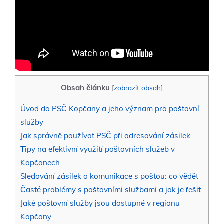
Obsah článku
[
zobrazit obsah
]
Úvod do PSČ Kopčany a jeho význam pro poštovní
služby
Jak správně používat PSČ při adresování zásilek
Tipy na efektivní využití poštovních služeb v
Kopčanech
Sledování zásilek a komunikace s poštou: co vědět
Časté problémy s poštovními službami a jak je řešit
Jaké poštovní služby jsou dostupné v regionu
Kopčany