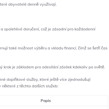
eré⁢ obyvatelé denně využívají.
lé a spolehlivé doručení, což je zásadní pro každodenní
ují ⁣také možnost výběru ​a vkladu financí, ‍čímž se šetří čas
 krok je základem pro odesílání zásilek kdekoliv po ‌světě.
é doplňkové služby, které ještě‍ více zjednodušují
 některé z těchto dalších služeb:
Popis