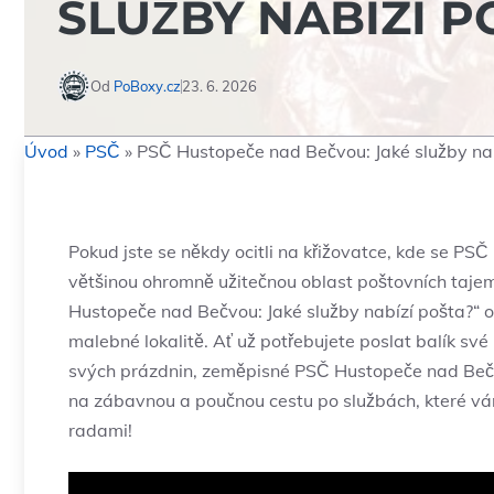
SLUŽBY NABÍZÍ P
Od
PoBoxy.cz
23. 6. 2026
Úvod
»
PSČ
»
PSČ Hustopeče nad Bečvou: Jaké služby nab
Pokud jste se někdy ocitli na křižovatce, kde se P
většinou ohromně užitečnou ​oblast poštovních taje
Hustopeče nad Bečvou: Jaké služby nabízí pošta?“ od
malebné lokalitě. ⁣Ať už potřebujete poslat balík své⁢ 
svých prázdnin,⁢ zeměpisné PSČ Hustopeče ⁢nad Bečv
⁣na ​zábavnou a poučnou cestu‌ po službách, které v
radami!