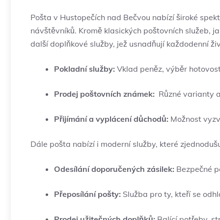
Pošta ⁣v Hustopečích nad Bečvou nabízí široké spektr
návštěvníků. Kromě klasických poštovních služeb, ja
další doplňkové služby, jež usnadňují každodenní živo
Pokladní služby:
Vklad peněz, výběr hotovost
Prodej poštovních známek:
⁢ Různé varianty a
Přijímání a ⁣vyplácení důchodů:
Možnost vyzv
Dále‌ pošta nabízí i moderní služby, které zjednoduš
Odesílání doporučených zásilek:
Bezpečné pos
Přeposílání pošty:
Služba pro ty, kteří se ⁣odh
Prodej užitečných doplňků:
Balící potřeby, st