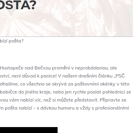
OŠTA?
ízí pošta?
SČ Hustopeče nad ⁢Bečvou promění v neprobádanou, ale‌
mství, není důvod k panice! V našem dnešním článku „PSČ
halíme,‌ co všechno se skrývá za poštovními okénky v této⁣
babičce ⁢do jiného kraje, nebo jen⁤ rychle poslat⁣ pohlednici ze
ou vám nabízí víc, než si můžete představit. Připravte se
ám pošta nabízí – s dávkou humoru a vždy s profesionálními