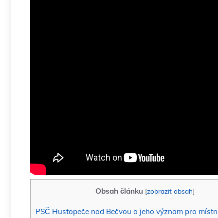
Obsah článku
[
zobrazit obsah
]
PSČ Hustopeče nad Bečvou a jeho význam pro místní