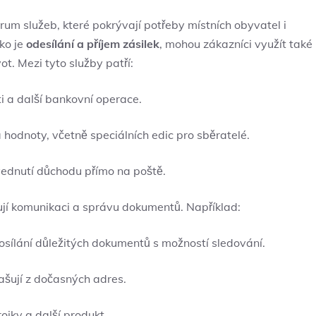
um služeb, které pokrývají potřeby místních obyvatel i​
ko je
odesílání a ‍příjem zásilek
, mohou zákazníci využít také
t. Mezi tyto služby patří:
i a další bankovní operace.
 hodnoty, včetně speciálních edic pro sběratelé.
ednutí důchodu přímo na poště.
ují komunikaci a správu ​dokumentů. Například:
ílání⁤ důležitých dokumentů s možností sledování.
lašují z dočasných adres.
rojky a další produkt.