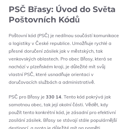
PSČ Břasy:⁣ Úvod do⁢ Světa⁢
Poštovních ‍Kódů
Poštovní​ kód​ (PSČ) je nedílnou součástí komunikace
a logistiky v‍ České republice. Umožňuje rychlé‌ a
přesné doručení‌ zásilek jak v ‌městských,⁣ tak
venkovských oblastech. Pro obec Břasy, která se
nachází ⁢v plzeňském kraji, je ⁣důležité mít svůj
⁢vlastní‌ PSČ,⁣ které ⁢usnadňuje orientaci v
doručovacích službách a administrativě.
PSČ pro Břasy je​
330 14
.‍ Tento kód pokrývá jak
samotnou⁣ obec, tak její okolní části. Vědět, ‌kdy
⁤použít ‌tento ⁣konkrétní kód, je zásadní pro⁣ efektivní⁣
zasílání zásilek. Břasy se stávají stále populárnější‍
destinací, ‌a ⁢proto je⁣ důležité‌ mít na paměti