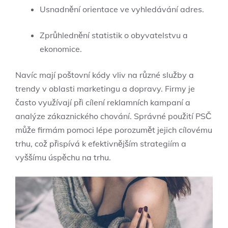
Usnadnění orientace ve vyhledávání adres.
Zprůhlednění statistik o obyvatelstvu a
ekonomice.
Navíc⁣ mají poštovní kódy vliv‌ na⁤ různé služby a‌
trendy v ⁤oblasti‍ marketingu a dopravy. Firmy je
často ‌využívají‌ při cílení ⁢reklamních kampaní a
analýze zákaznického chování. Správné použití​ PSČ
může‍ firmám pomoci lépe​ porozumět jejich ‌cílovému
trhu,⁣ což přispívá k efektivnějším strategiím⁢ a
vyššímu úspěchu na trhu.