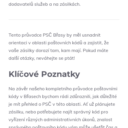
dodavatelů služeb⁤ a​ na zásilkách.
Tento průvodce PSČ⁣ Břasy by měl usnadnit
orientaci​ v oblasti ⁣poštovních kódů a zajistit, že
vaše ​zásilky dorazí tam, kam mají. ⁤Pokud máte
další otázky,‍ neváhejte se ptát!
Klíčové Poznatky
Na závěr našeho kompletního průvodce poštovními⁢
kódy v Břasech bychom rádi zdůraznili, jak⁣ důležité
je ​mít přehled o PSČ v ‍této oblasti. ⁢Ať už plánujete
zásilku, ⁣nebo ​potřebujete⁢ najít ​správný‍ kód pro
vyřízení různých ⁣administrativních úkonů, znalost
správného poštovního ​kódu ⁣vám může ušetřit čas⁣ a