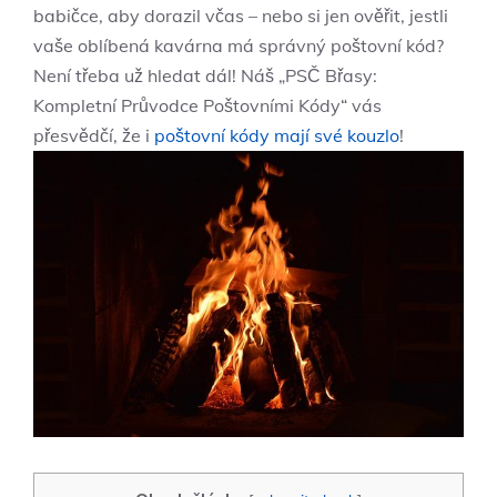
babičce, aby dorazil včas – nebo si jen ověřit, jestli
vaše⁤ oblíbená kavárna má správný poštovní kód?
⁣Není třeba už hledat ⁢dál! Náš „PSČ Břasy:
Kompletní Průvodce Poštovními Kódy“ vás
přesvědčí, že i⁢
poštovní kódy mají své kouzlo
!