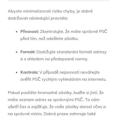
Abyste minimalizovali riziko chyby, ⁣je dobré
dodržovat ​následující pravidla:
Přesnost:
Zkontrolujte, že⁣ máte správné PSČ
před tím,⁣ než odešlete zásilku.
Formát:
Dodržujte standardní formát ​adresy⁤
a⁢ s ohledem⁤ na předepsané ‍normy.
Kontrola:
V ⁣případě nejasností neváhejte
ověřit ⁤PSČ rychlým vyhledáním ⁤na internetu.
Pokud posíláte ‌hromadné zásilky, buďte si jistí, že
máte seznam ​adres‍ se správnými PSČ. To vám
ušetří čas a zajišťuje, že vaše ⁢zásilky dorazí včas a
na ‍správné ⁢místo. Dobrá praxe zahrnuje také‌