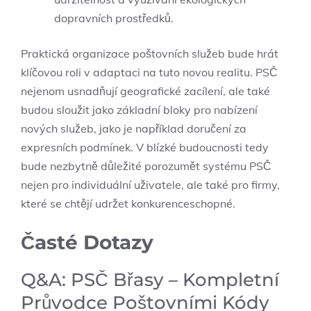
dopravních prostředků.
Praktická organizace poštovních ⁤služeb bude​ hrát
klíčovou roli v adaptaci na tuto novou realitu. PSČ
⁢nejenom usnadňují geografické zacílení, ale také
budou sloužit jako základní bloky pro ⁤nabízení
nových služeb, jako‌ je například⁤ doručení za⁢
expresních podmínek. V blízké​ budoucnosti ​tedy
bude nezbytně​ důležité‍ porozumět systému‌ PSČ
nejen ‌pro individuální uživatele, ale také pro​ firmy,
které se⁤ chtějí ‍udržet‍ konkurenceschopné.
Časté​ Dotazy
Q&A: ​PSČ‍ Břasy – Kompletní
Průvodce Poštovními Kódy