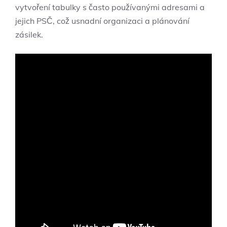
vytvoření tabulky s často ⁢používanými adresami a
jejich PSČ, což⁢ usnadní organizaci a‍ plánování
zásilek.