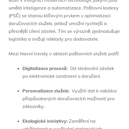
ležet⁣ v integraci moderních technologií, ‍jakými jsou
⁤umělá inteligence‍ a automatizace. Poštovní‌ kodexy
⁣(PSČ) ‌se stanou klíčovým prvkem v optimalizaci⁣
doručovacích služeb, jelikož umožní rychlejší a
⁤přesnější⁣ cílení⁤ zásilek. Tím se výrazně⁢ zjednodušuje
logistika a snižují‌ náklady pro dodavatele.
Mezi hlavní trendy ⁣v‌ oblasti poštovních ‍služeb ⁢patří:
Digitalizace procesů:
⁢ Od ⁣sledování zásilek
po⁤ elektronické oznámení​ o doručení.
Personalizace služeb:
‍ Využití dat k nabídce⁢
přizpůsobených doručovacích možností pro
zákazníky.
Ekologické iniciativy:
Zaměření na
udržitelnost a využívání ekologických