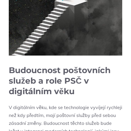
Budoucnost​ poštovních
služeb a role ⁤PSČ v
digitálním‌ věku
V⁤ digitálním věku, kde se ‍technologie‍ vyvíjejí rychleji
‌než ⁤kdy předtím,⁤ mají ‍poštovní služby před sebou
‍zásadní⁣ změny. Budoucnost⁢ těchto ⁤služeb ⁣bude