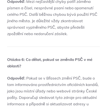
Odpověď:
Mezi nejčastější chyby patří záměna
písmen a čísel, nesprávné‍ psaní nebo opomenutí
celého PSČ. Další běžnou chybou bývá použití PSČ
jiného města. Je důležité vždy zkontrolovat
správnost vyplněného PSČ, ⁢abyste předešli
zpoždění nebo⁤ nedoručení zásilek.
Otázka 6: Co dělat, pokud ⁣se změnilo PSČ v ⁣mé
oblasti?
Odpověď:
Pokud se v Břasech změní PSČ, bude⁢ o
tom ‍informováno‌ prostřednictvím oficiálních kanálů,
jako jsou místní úřady nebo webové stránky České
pošty.⁤ Doporučuji sledovat tyto zdroje pro aktuální
informace a ⁣případně si aktualizovat adresy u