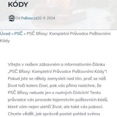
KÓDY
Od
PoBoxy.cz
20. 9. 2024
Úvod
»
PSČ
»
PSČ Břasy: Kompletní Průvodce Poštovními
Kódy
Vítejte v našem zábavném⁤ a​ informativním⁤ článku
„PSČ Břasy: Kompletní Průvodce Poštovními Kódy“!
Pokud​ jste se někdy zamysleli nad tím, proč⁤ se​ náš
život točí kolem⁢ čísel, pak ‍vás ⁢přímo nadchne, že‍
PSČ Břasy nebude jen ⁢o nudných číslicích! Tento⁢
průvodce vás provede tajemstvím poštovních kódů,
‍které vám ​nejen ulehčí život, ale ‌také vás ​pobaví.
Chcete vědět, jak správně poslat pohled ⁢svému