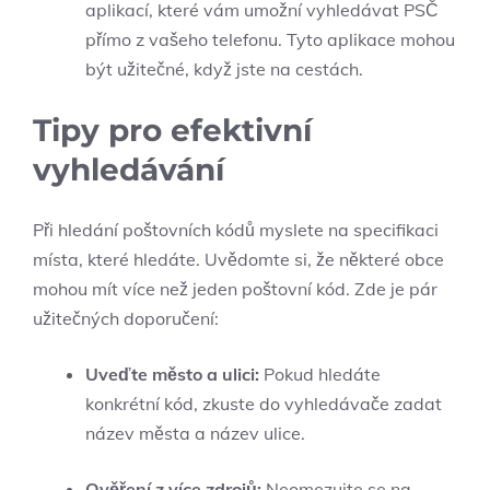
aplikací, které vám umožní vyhledávat PSČ
přímo z ‍vašeho‌ telefonu. Tyto aplikace mohou
být užitečné, když jste na ​cestách.
Tipy‌ pro efektivní
vyhledávání
Při hledání poštovních kódů myslete na​ specifikaci
místa, které hledáte.⁣ Uvědomte si, že některé obce
mohou mít⁢ více než jeden poštovní kód. ​Zde je pár
užitečných doporučení:
Uveďte‌ město a ​ulici:
Pokud hledáte
konkrétní‌ kód,⁣ zkuste do⁢ vyhledávače zadat
název města a název ulice.
Ověření z více zdrojů:
Neomezujte ⁤se ⁣na