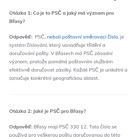
Otázka 1: Co ⁣je ‍to PSČ a jaký má význam pro
Břasy?
Odpověď:
⁣ PSČ,
neboli poštovní směrovací číslo
, je
systém číslování, který usnadňuje ‌třídění a
doručování pošty.⁣ V Břasech ⁤má ⁢PSČ ⁣zásadní
význam, protože pomáhá poštovním‍ službám
efektivně doručovat zásilky. Každé ‌PSČ je unikátní a
označuje konkrétní geografickou oblast.
Otázka⁤ 2: ​Jaké je PSČ pro‌ Břasy?
Odpověď:
Břasy mají PSČ 330 12. Toto číslo ⁤se
používá ‍pro veškerou poštu doručovanou⁤ do této