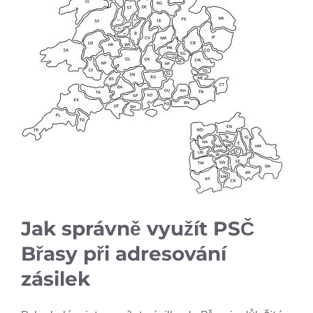
Jak⁣ správně využít PSČ⁢
Břasy při ‍adresování
zásilek