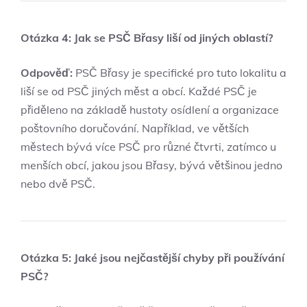
Otázka 4:‍ Jak se PSČ Břasy ⁤liší od jiných⁢ oblastí?
Odpověď:
PSČ Břasy je specifické pro tuto lokalitu a
‌liší se od PSČ jiných měst a obcí. Každé⁢ PSČ​ je⁤
přiděleno⁢ na‍ základě hustoty osídlení a⁤ organizace‍
poštovního doručování. Například, ve větších
městech ⁤bývá více⁤ PSČ pro ⁣různé⁢ čtvrti,​ zatímco u
menších obcí, jakou jsou Břasy, bývá většinou jedno
nebo dvě PSČ.
Otázka‍ 5: Jaké jsou nejčastější chyby při používání
PSČ?