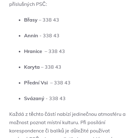
příslušných PSČ:
Břasy
– 338 43
Annin
-‌ 338 43
Hranice
‌ – 338‌ 43
Koryta
– 338 43
Přední ⁣Vsi
⁣ – 338‍ 43
Svázaný
‍- 338 43
Každá z těchto ​částí nabízí jedinečnou atmosféru a
možnost poznat ⁣místní kulturu.‍ Při posílání
⁤korespondence či‌ balíků je důležité ⁤používat