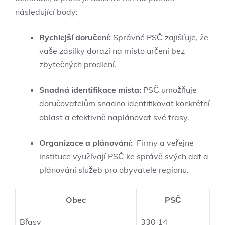
následující body:
Rychlejší ‌doručení:
Správné PSČ ⁤zajišťuje, ⁢že
vaše zásilky dorazí na místo určení bez‌
zbytečných prodlení.
Snadná identifikace místa:
PSČ umožňuje
doručovatelům snadno ⁣identifikovat konkrétní
oblast a ⁤efektivně naplánovat své‍ trasy.
Organizace a⁣ plánování:
⁤ Firmy a ‌veřejné
instituce⁢ využívají PSČ ke správě svých ⁢dat a
plánování služeb‍ pro obyvatele​ regionu.
Obec
PSČ
Břasy
330 14