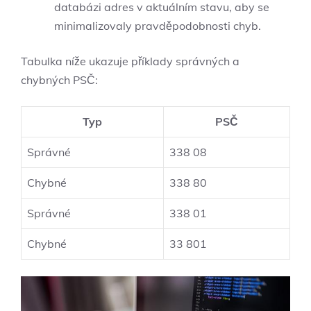
databázi⁢ adres v aktuálním ​stavu, ​aby se
minimalizovaly pravděpodobnosti chyb.
Tabulka níže ukazuje příklady správných a
chybných PSČ:
Typ
PSČ
Správné
338 08
Chybné
338 80
Správné
338 01
Chybné
33 801