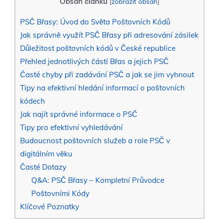
Obsah článku
[
zobrazit obsah
]
PSČ Břasy:⁣ Úvod do⁢ Světa⁢ Poštovních ‍Kódů
Jak⁣ správně využít PSČ⁢ Břasy při ‍adresování zásilek
Důležitost poštovních kódů v ⁢České⁢ republice
Přehled jednotlivých částí ⁤Břas a jejich PSČ
Časté chyby ‍při zadávání PSČ a jak​ se ⁢jim⁢ vyhnout
Tipy na efektivní ‍hledání informací o poštovních⁣
kódech
Jak ‌najít správné informace o ‍PSČ
Tipy‌ pro efektivní vyhledávání
Budoucnost​ poštovních služeb a role ⁤PSČ v
digitálním‌ věku
Časté​ Dotazy
Q&A: ​PSČ‍ Břasy – Kompletní Průvodce
Poštovními Kódy
Klíčové Poznatky