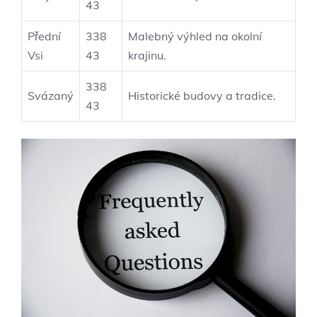
43
Přední
338
Malebný výhled na okolní
Vsi
43
krajinu.
338
Svázaný
Historické budovy a ⁤tradice.
⁣43