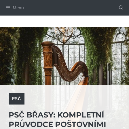
Přeskočit
Menu
na
obsah
PSČ
PSČ BŘASY: KOMPLETNÍ
PRŮVODCE POŠTOVNÍMI