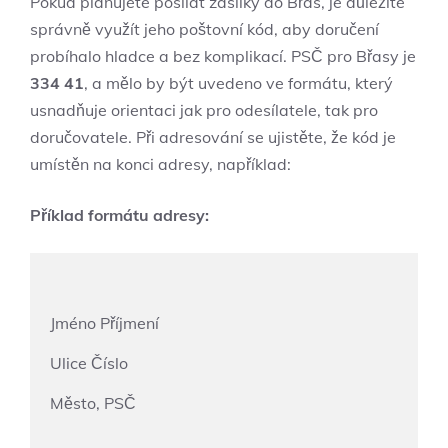
Pokud plánujete posílat zásilky do⁢ Břas,‌ je důležité
správně⁤ využít jeho poštovní kód,⁤ aby‌ doručení
probíhalo hladce ‌a ⁣bez​ komplikací. PSČ⁤ pro Břasy je
334 41
,⁣ a ⁤mělo by být ‌uvedeno ve formátu, který
usnadňuje orientaci⁢ jak pro odesílatele, tak⁣ pro
doručovatele. Při adresování ⁤se⁣ ujistěte, ‍že kód je
umístěn ‌na konci ‌adresy,‌ například:
Příklad formátu adresy:
Jméno Příjmení
Ulice Číslo
Město, PSČ