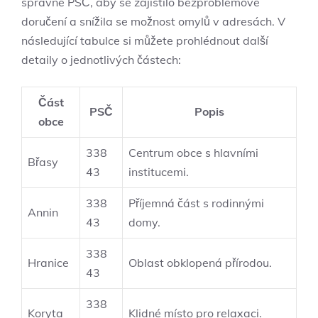
‍správné PSČ, aby se zajistilo bezproblémové
doručení a snížila se možnost omylů v ‍adresách. V
následující tabulce‌ si můžete prohlédnout další
detaily o jednotlivých částech:
Část‍
PSČ
Popis
obce
338
Centrum obce s ‍hlavními
Břasy
43
institucemi.
338
Příjemná část ⁤s⁤ rodinnými⁣
Annin
‌43
domy.
338
Hranice
Oblast obklopená‌ přírodou.
43
338
Koryta
Klidné místo pro relaxaci.