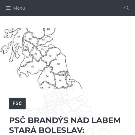
Přeskočit
Menu
na
obsah
PSČ
PSČ BRANDÝS NAD LABEM
STARÁ BOLESLAV: