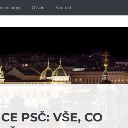
dejní boxy
O Nás
Kontakt
E PSČ: VŠE, CO