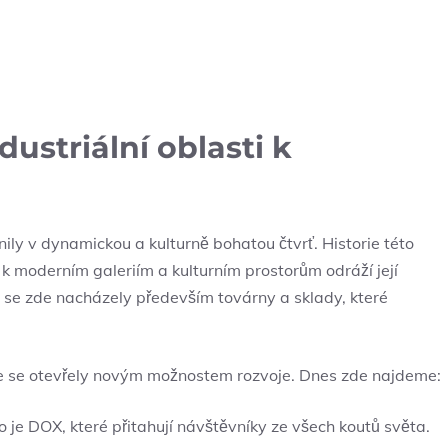
dustriální oblasti k
nily v dynamickou a kulturně bohatou čtvrť. Historie této
l k moderním galeriím a kulturním prostorům odráží její
sti se zde nacházely především továrny a sklady, které
ice se otevřely novým možnostem rozvoje. Dnes zde najdeme:
o je DOX, které přitahují návštěvníky ze všech koutů světa.