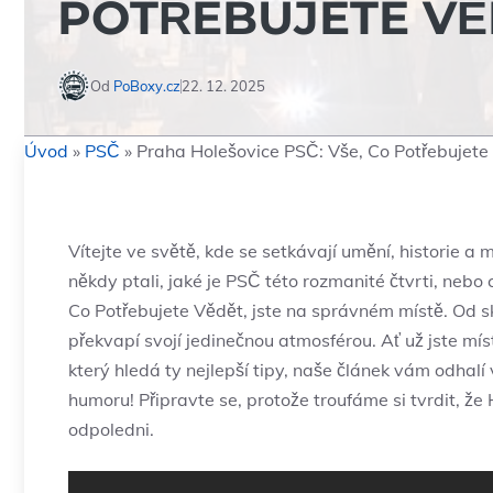
POTŘEBUJETE VĚ
Od
PoBoxy.cz
22. 12. 2025
Úvod
»
PSČ
»
Praha Holešovice PSČ: Vše, Co Potřebujete
Vítejte ve světě, kde se setkávají umění, historie a m
někdy ptali, jaké je PSČ této rozmanité čtvrti, nebo
Co Potřebujete Vědět, jste na správném místě. Od s
překvapí svojí jedinečnou atmosférou. Ať už jste místn
který hledá ty nejlepší tipy, naše článek vám odhalí 
humoru! Připravte se, protože troufáme si tvrdit, že
odpoledni.