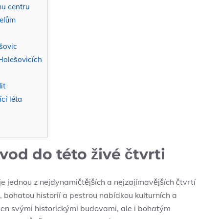
mu centru
telům
šovic
 Holešovicích
it
cí léta
od do této živé čtvrti
e jednou z nejdynamičtějších a nejzajímavějších čtvrtí
 bohatou historií a pestrou nabídkou kulturních a
jen svými historickými budovami, ale i bohatým