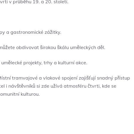
vrti v průběhu 19. a 20. století.
py a gastronomické zážitky.
můžete obdivovat širokou škálu uměleckých děl.
í umělecké projekty, trhy a kulturní akce.
stní tramvajové a vlakové spojení zajišťují snadný přístup
l i návštěvníků si zde užívá atmosféru čtvrti, kde se
omunitní kulturou.