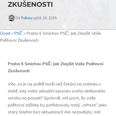
ZKUŠENOSTI
Od
PoBoxy.cz
24. 10. 2025
Úvod
»
PSČ
»
Praha 5 Smíchov PSČ: Jak Zlepšit Vaše
Poštovní Zkušenosti
Praha 5 Smíchov PSČ: Jak Zlepšit Vaše Poštovní
Zkušenosti
Víte, co je na poště horší než čekání na známku v
době, kdy máte aktuální epizodu svého oblíbeného
seriálu na pozadí? Správně, mít pocit, že vaše
poštovní zážitky by potřebovaly malý „refresh“ jako
starý telefon bez aktualizací! Ale nezoufejte, milí