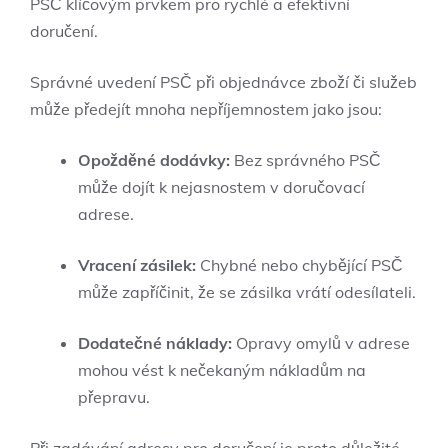
PSČ klíčovým prvkem pro rychlé a efektivní
doručení.
Správné uvedení PSČ při objednávce zboží či služeb
může předejít mnoha nepříjemnostem jako jsou:
Opožděné dodávky:
Bez správného PSČ
může dojít k nejasnostem v doručovací
adrese.
Vracení zásilek:
Chybné nebo chybějící PSČ
může zapříčinit, že se zásilka vrátí odesílateli.
Dodatečné náklady:
Opravy omylů v adrese
mohou vést k nečekaným nákladům na
přepravu.
Při zadávání adresy pro doručení je proto důležité