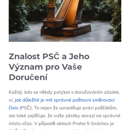
Znalost PSČ a Jeho
Význam pro Vaše
Doručení
Každý, kdo se někdy potýkal s doručováním zásilek,
ví,
jak důležité je mít správné poštovní směrovací
číslo
(PSČ). To nejen že usnadňuje práci pošťákům,
ale také zajišťuje, že vaše zásilky dorazí na správné
místo včas. V případě oblasti Praha 5 Smíchov je