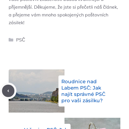
příjemnější. Děkujeme, že jste si přečetli náš článek,
a přejeme vám mnoho spokojených poštovních
zásilek!
Rubriky
PSČ
Roudnice nad
Labem PSČ: Jak
najít správné PSČ
pro vaši zásilku?