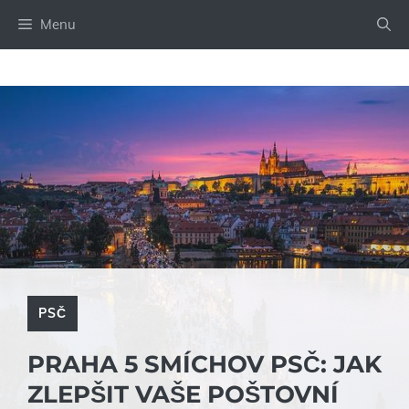
Přeskočit
Menu
na
obsah
PSČ
PRAHA 5 SMÍCHOV PSČ: JAK
ZLEPŠIT VAŠE POŠTOVNÍ