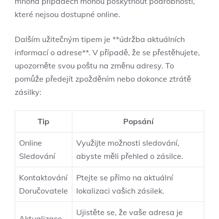
mnoha případech mohou poskytnout podrobnosti,
které nejsou dostupné online.
Dalším užitečným tipem je **údržba aktuálních
informací o adrese**. V případě, že se přestěhujete,
upozorněte svou poštu na změnu adresy. To
pomůže předejít zpožděním nebo dokonce ztrátě
zásilky:
Tip
Popsání
Online
Využijte možnosti sledování,
Sledování
abyste měli přehled o zásilce.
Kontaktování
Ptejte se přímo na aktuální
Doručovatele
lokalizaci vašich zásilek.
Ujistěte se, že vaše adresa je
Aktualizace