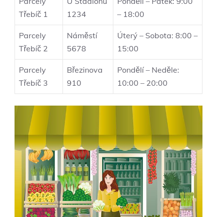
Parcely
U Stadionu
Pondělí – Pátek: 9:00
Třebíč 1
1234
– 18:00
Parcely
Náměstí
Úterý – Sobota: 8:00 –
Třebíč 2
5678
15:00
Parcely
Březinova
Pondělí – Neděle:
Třebíč 3
910
10:00 – 20:00