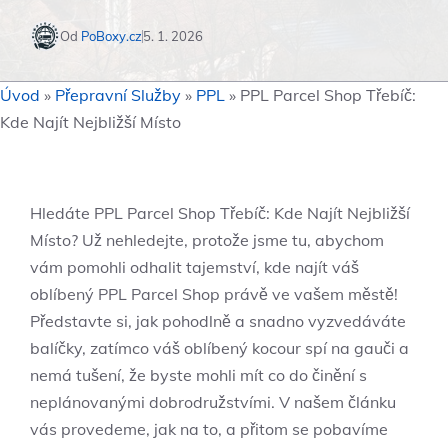
Od
PoBoxy.cz
5. 1. 2026
Úvod
»
Přepravní Služby
»
PPL
»
PPL Parcel Shop Třebíč:
Kde Najít Nejbližší Místo
Hledáte PPL Parcel Shop Třebíč: Kde Najít Nejbližší
Místo? Už nehledejte, protože jsme tu, abychom
vám pomohli odhalit tajemství, kde najít váš
oblíbený PPL Parcel Shop právě ve vašem městě!
Představte si, jak pohodlně a snadno vyzvedáváte
balíčky, zatímco váš oblíbený kocour spí na gauči a
nemá tušení, že byste mohli mít co do činění s
neplánovanými dobrodružstvími. V našem článku
vás provedeme, jak na to, a přitom se pobavíme