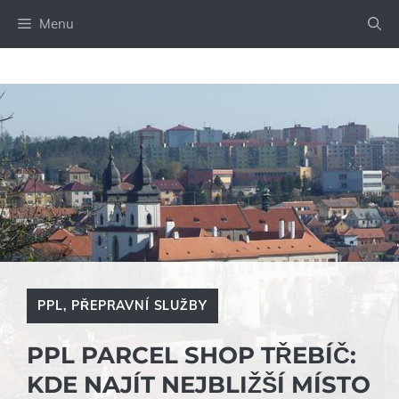
Přeskočit
Menu
na
obsah
PPL
,
PŘEPRAVNÍ SLUŽBY
PPL PARCEL SHOP TŘEBÍČ:
KDE NAJÍT NEJBLIŽŠÍ MÍSTO