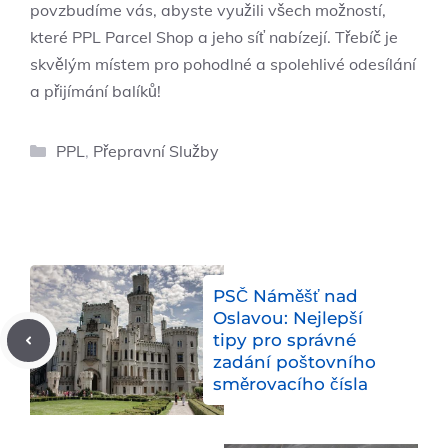
povzbudíme vás, abyste využili všech možností,
které PPL Parcel Shop a jeho síť nabízejí. Třebíč je
skvělým místem pro pohodlné a spolehlivé odesílání
a přijímání balíků!
Rubriky
PPL
,
Přepravní Služby
PSČ Náměšť nad
Oslavou: Nejlepší
tipy pro správné
zadání poštovního
směrovacího čísla