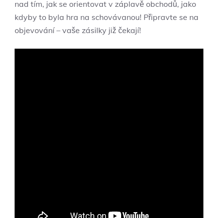
nad tím, jak se orientovat v záplavě obchodů, jako
kdyby to byla hra na schovávanou! Připravte se na
objevování – vaše zásilky již čekají!