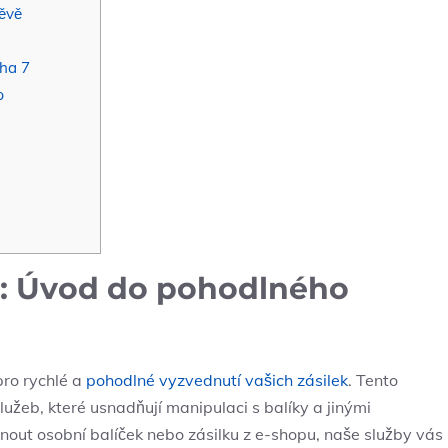
těvě
aha 7
p
7: Úvod do pohodlného
pro rychlé a
pohodlné vyzvednutí vašich zásilek
. Tento
žeb, které usnadňují manipulaci s balíky a jinými
nout osobní balíček nebo zásilku z e-shopu, naše služby vás