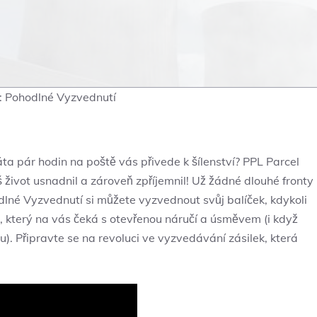
: Pohodlné Vyzvednutí
ráta pár hodin na poště vás přivede k šílenství? PPL Parcel
život usnadnil a zároveň zpříjemnil! Už žádné dlouhé fronty
dlné Vyzvednutí si můžete vyzvednout svůj balíček, kdykoli
e, který na vás čeká s otevřenou náručí a úsměvem (i když
. Připravte se na revoluci ve vyzvedávání zásilek, která