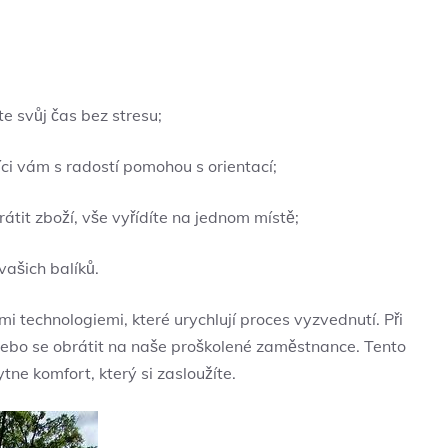
e svůj čas bez stresu;
i vám s radostí pomohou s orientací;
átit zboží, vše vyřídíte na jednom místě;
ašich balíků.
 technologiemi, které urychlují proces vyzvednutí. Při
nebo se obrátit na naše proškolené zaměstnance. Tento
ne komfort, který si zasloužíte.