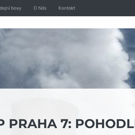
dejní boxy
O Nás
Kontakt
P PRAHA 7: POHOD