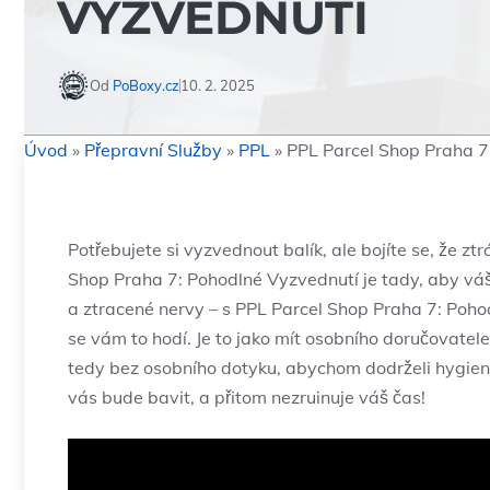
VYZVEDNUTÍ
Od
PoBoxy.cz
10. 2. 2025
Úvod
»
Přepravní Služby
»
PPL
»
PPL Parcel Shop Praha 7
Potřebujete si vyzvednout balík, ale bojíte se, že zt
Shop Praha 7: Pohodlné Vyzvednutí je tady, aby váš 
a ztracené nervy – s PPL Parcel Shop Praha 7: Poho
se vám to hodí. Je to jako mít osobního doručovatel
tedy bez osobního dotyku, abychom dodrželi hygienu)
vás bude bavit, a přitom nezruinuje váš čas!