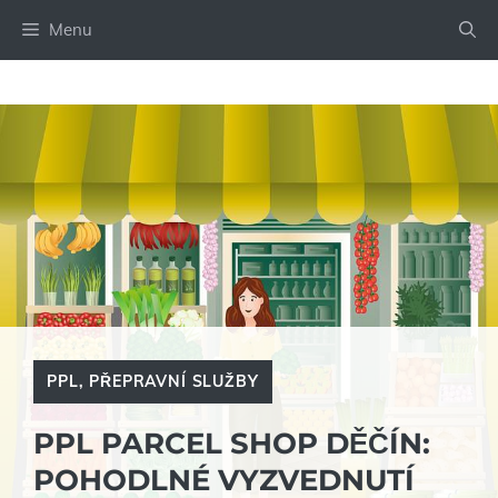
Přeskočit
Menu
na
obsah
PPL
,
PŘEPRAVNÍ SLUŽBY
PPL PARCEL SHOP DĚČÍN:
POHODLNÉ VYZVEDNUTÍ