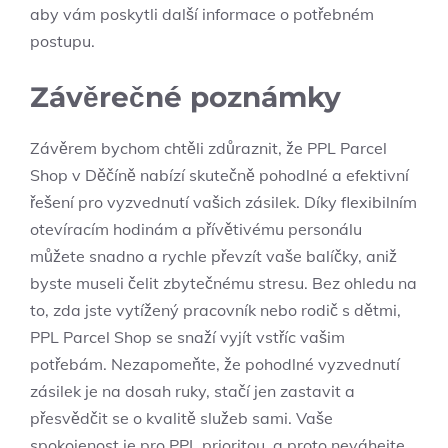
aby vám poskytli další informace o potřebném
postupu.
Závěrečné poznámky
Závěrem bychom chtěli zdůraznit, že PPL Parcel
Shop v Děčíně nabízí skutečně pohodlné a efektivní
řešení pro vyzvednutí vašich zásilek. Díky flexibilním
otevíracím hodinám a přívětivému personálu
můžete snadno a rychle převzít vaše balíčky, aniž
byste museli čelit zbytečnému stresu. Bez ohledu na
to, zda jste vytížený pracovník nebo rodič s dětmi,
PPL Parcel Shop se snaží vyjít vstříc vašim
potřebám. Nezapomeňte, že pohodlné vyzvednutí
zásilek je na dosah ruky, stačí jen zastavit a
přesvědčit se o kvalitě služeb sami. Vaše
spokojenost je pro PPL prioritou, a proto neváhejte