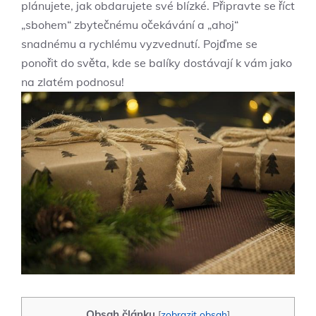
plánujete, jak obdarujete své blízké. Připravte se říct
„sbohem“ zbytečnému očekávání a „ahoj“
snadnému a rychlému vyzvednutí. Pojďme se
ponořit do světa, kde se balíky dostávají k vám jako
na zlatém podnosu!
Obsah článku
[
zobrazit obsah
]