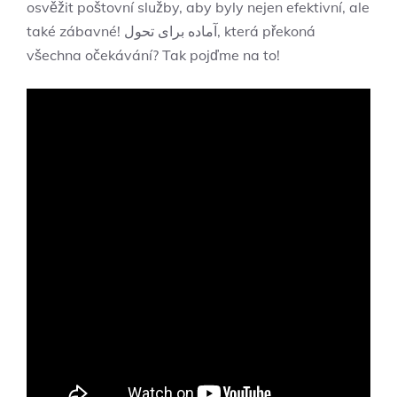
osvěžit poštovní služby, aby byly nejen efektivní, ale
také zábavné! آماده برای تحول, která překoná
všechna očekávání? Tak pojďme na to!