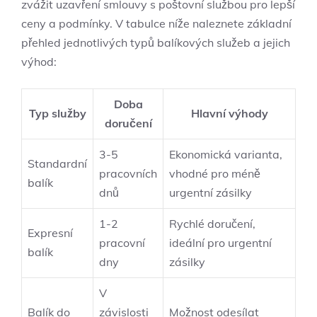
zvážit uzavření smlouvy s poštovní službou pro lepší
ceny a podmínky. V tabulce níže naleznete základní
přehled jednotlivých typů balíkových služeb a jejich
výhod:
Doba
Typ služby
Hlavní výhody
doručení
3-5
Ekonomická varianta,
Standardní
pracovních
vhodné pro méně
balík
dnů
urgentní zásilky
1-2
Rychlé doručení,
Expresní
pracovní
ideální pro urgentní
balík
dny
zásilky
V
Balík do
závislosti
Možnost odesílat