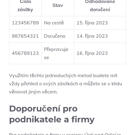
Číslo
Odhadované
Stav
zásilky
doručení
123456789
Na cestě
15. října 2023
987654321
Doručeno
14. října 2023
Přepravuje
456789123
16. října 2023
se
Využitím těchto jednoduchých metod budete mít
vždy přehled o svých zásilkách a můžete se v klidu
věnovat jiným věcem.
Doporučení pro
podnikatele a firmy
Pro podnikatele a firmy v regionu Ústí nad Orlicí je