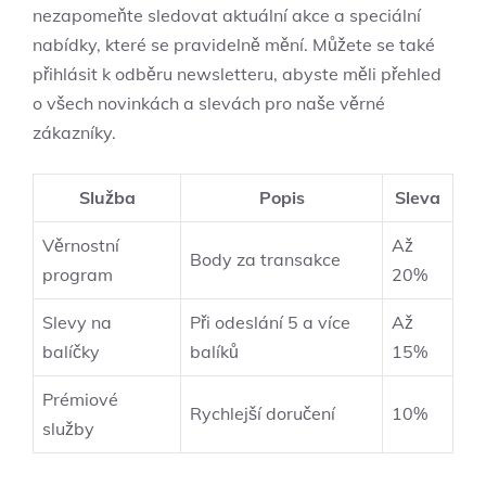
nezapomeňte sledovat aktuální akce a speciální
nabídky, které se pravidelně mění. Můžete se také
přihlásit k odběru newsletteru, abyste měli přehled
o všech novinkách a slevách pro naše věrné
zákazníky.
Služba
Popis
Sleva
Věrnostní
Až
Body za transakce
program
20%
Slevy na
Při odeslání 5 a více
Až
balíčky
balíků
15%
Prémiové
Rychlejší doručení
10%
služby