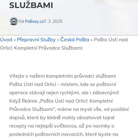
SLUŽBAMI
Od
PoBoxy.cz
7. 2. 2025
Úvod
»
Přepravní Služby
»
Česká Pošta
»
Pošta Ústí nad
Orlicí: Kompletní Průvodce Službami
Vítejte v našem kompletním průvodci službami
Pošta Ústí nad Orlicí – místem, kde se poštovní
operace stávají nejen rychlými, ale i zábavnými!
Když říkáme „Pošta Ústí nad Orlicí: Kompletní
Průvodce Službami“, máme na mysli vše, od posílání
dopisů, které by klidně mohly obsahovat tajné
recepty na nejlepší svíčkovou, až po novinky o
posledních poštovních inovacích, které byste na