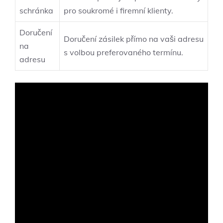
schránka
pro soukromé i firemní klienty.
Doručení
Doručení zásilek přímo na vaši adresu
na
s volbou preferovaného termínu.
adresu