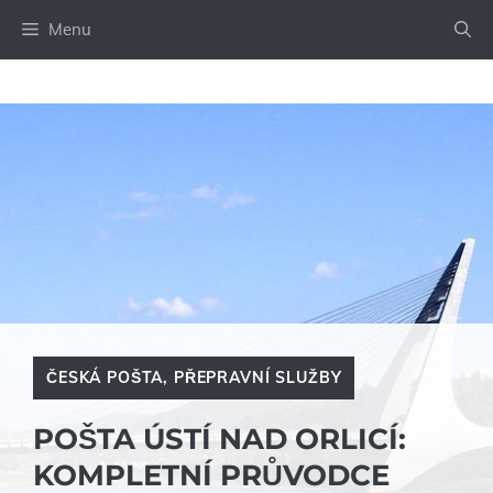
Přeskočit
Menu
na
obsah
ČESKÁ POŠTA
,
PŘEPRAVNÍ SLUŽBY
POŠTA ÚSTÍ NAD ORLICÍ:
KOMPLETNÍ PRŮVODCE