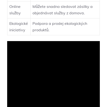
Online
Můžete snadno sledovat zásilky a
služby
objednávat služby z domova.
Ekologické
Podpora a prodej ekologických
iniciativy
produktů.