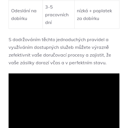
3-5
Odeslání na
nízká + poplatek
pracovních
dobírku
za⁣ dobírku
dní
S dodržováním těchto⁤ jednoduchých ⁣pravidel a
využíváním dostupných služeb ⁣můžete výrazně
zefektivnit vaše‌ doručovací procesy a zajistit, že
vaše zásilky dorazí včas‌ a v perfektním stavu.