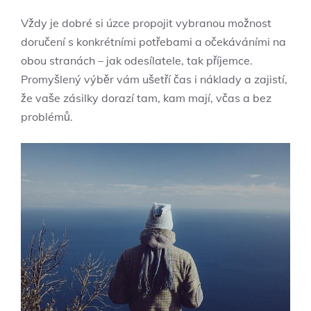
Vždy je ⁣dobré si úzce ⁤propojit ​vybranou možnost
doručení s konkrétními potřebami a očekáváními na
obou stranách ‍– jak odesílatele, ‍tak příjemce.
Promyšlený výběr ⁢vám ušetří čas i náklady‍ a zajistí,‌
že vaše zásilky dorazí tam,⁣ kam mají,⁣ včas ‌a bez
problémů.