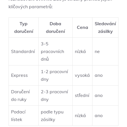
klíčových parametrů:
Typ
Doba
Sledování
Cena
doručení
⁣doručení
zásilky
3-5
Standardní
‍pracovních
nízká
ne
‍dnů
1-2 pracovní ​
Express
vysoká
ano
dny
Doručení
2-3 pracovní
střední
ano
do ruky
dny
Podací⁢
podle typu
nízká
ano
lístek
zásilky