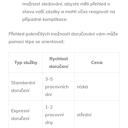
možnost sledování, abyste ​měli přehled o
stavu vaší zásilky a mohli ⁢včas ⁢reagovat na
případné komplikace.
Přehled pokročilých možností doručování vám ‍může ​
pomoci lépe se‍ orientovat:
Rychlost
Typ služby
Cena
doručení
3-5
Standardní
pracovních
nízká
doručení
dní
1-2⁢
Expresní
pracovní
střední
doručení
dny