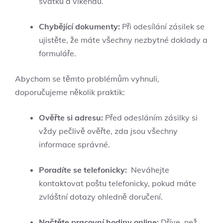
svátků‌ a víkendů.
Chybějící dokumenty:
Při odesílání zásilek se
ujistěte, ⁣že ⁢máte všechny nezbytné doklady⁤ a
formuláře.
Abychom ⁣se těmto problémům vyhnuli,
‌doporučujeme⁤ několik⁤ praktik:
Ověřte si ‌adresu:
Před odesláním zásilky ‌si
vždy pečlivě ⁢ověřte, zda jsou všechny
informace správné.
Poradíte ⁢se telefonicky:
‌ Neváhejte
kontaktovat poštu⁢ telefonicky, pokud máte
zvláštní ​dotazy ohledně doručení.
Načtěte pracovní hodiny online:
Dříve, než