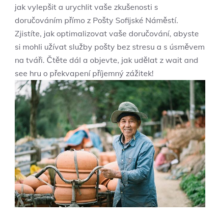
jak ‌vylepšit‌ a urychlit vaše zkušenosti⁢ s
doručováním⁢ přímo z Pošty ⁤Sofijské Náměstí.
‌Zjistíte, jak optimalizovat vaše doručování, abyste
si mohli ‍užívat služby pošty ⁤bez⁣ stresu a s úsměvem
na tváři. Čtěte dál‌ a objevte, ⁤jak udělat z wait and
see hru o překvapení⁤ příjemný ⁣zážitek!