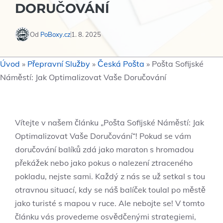
DORUČOVÁNÍ
Od
PoBoxy.cz
1. 8. 2025
Úvod
»
Přepravní Služby
»
Česká Pošta
»
Pošta Sofijské
Náměstí: Jak Optimalizovat Vaše Doručování
Vítejte ​v‍ našem​ článku „Pošta​ Sofijské Náměstí: Jak
Optimalizovat Vaše ‍Doručování“! Pokud⁤ se​ vám
doručování balíků zdá jako maraton s hromadou
překážek nebo jako ⁢pokus ‍o nalezení ztraceného
pokladu, nejste sami. Každý z⁣ nás‍ se​ už setkal s tou
otravnou situací, kdy se náš balíček toulal po městě
⁢jako turisté s mapou​ v ruce. Ale nebojte se! ​V⁤ tomto
článku vás provedeme osvědčenými strategiemi,​