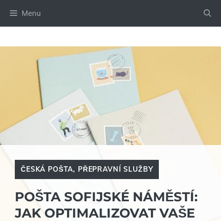
Přeskočit
Menu
na
obsah
ČESKÁ POŠTA
,
PŘEPRAVNÍ SLUŽBY
POŠTA SOFIJSKÉ NÁMĚSTÍ:
JAK OPTIMALIZOVAT VAŠE