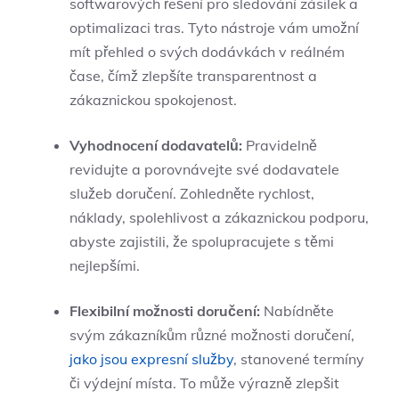
softwarových řešení pro ‍sledování ⁢zásilek a
optimalizaci tras. Tyto nástroje vám umožní
mít⁣ přehled ⁣o svých ⁤dodávkách v⁢ reálném
⁢čase, čímž zlepšíte transparentnost a
zákaznickou spokojenost.
Vyhodnocení dodavatelů:
Pravidelně ​
revidujte a porovnávejte‌ své ⁣dodavatele
⁣služeb ‍doručení. Zohledněte⁤ rychlost,
náklady, spolehlivost a‌ zákaznickou podporu,
‌abyste zajistili, že spolupracujete s ‌těmi
nejlepšími.
Flexibilní možnosti‍ doručení:
Nabídněte
svým zákazníkům různé možnosti doručení,
jako jsou expresní služby
, stanovené termíny
či ⁤výdejní⁣ místa. To může výrazně zlepšit