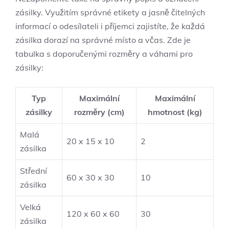
zásilky.⁢ Využitím‌ správné⁢ etikety a jasně čitelných
informací o ‍odesílateli i příjemci zajistíte,​ že každá
zásilka dorazí na správné ⁣místo‍ a včas. Zde je
tabulka s doporučenými rozměry a váhami pro
zásilky:
Typ
Maximální
Maximální⁣
zásilky
rozměry⁣ (cm)
hmotnost (kg)
Malá
20 x 15 ⁢x 10
2
zásilka
Střední
60 x 30 ⁣x 30
10
zásilka
Velká
120 x ⁢60‌ x‍ 60
30
zásilka