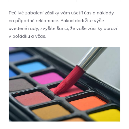
Pečlivé zabalení​ zásilky vám ušetří ‌čas a ⁣náklady
na případné‌ reklamace. Pokud dodržíte výše⁣
uvedené ​rady,⁤ zvýšíte šanci, ‌že ⁢vaše zásilky⁤ dorazí
v pořádku a včas.