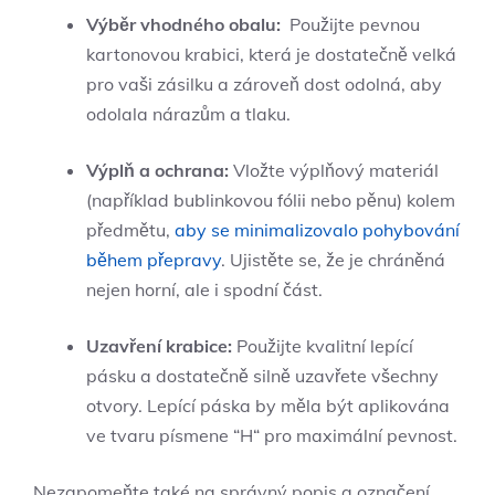
Výběr vhodného obalu:
⁢ Použijte pevnou
kartonovou krabici, která je dostatečně ​velká
pro ⁤vaši⁣ zásilku a ‌zároveň dost odolná, aby
odolala nárazům a ⁢tlaku.
Výplň a ochrana:
⁤Vložte výplňový ‌materiál
⁢(například bublinkovou fólii nebo pěnu)⁢ kolem
předmětu,
aby se minimalizovalo pohybování
během přepravy
. Ujistěte ⁤se, že je chráněná
nejen horní, ale i spodní část.
Uzavření krabice:
Použijte ⁤kvalitní lepící‌
pásku a dostatečně silně⁤ uzavřete ​všechny
otvory. ⁣Lepící páska by měla být aplikována
ve tvaru písmene ‌“H“ pro maximální pevnost.
Nezapomeňte také na správný popis ⁣a označení