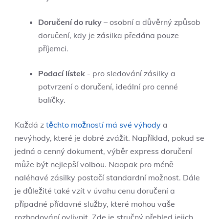
Doručení⁣ do ruky
– osobní⁢ a důvěrný způsob
doručení, kdy je zásilka předána pouze
příjemci.
Podací‍ lístek
‌- pro sledování ⁢zásilky a
potvrzení o doručení, ideální​ pro cenné
balíčky.
Každá z ⁢
těchto možností má své ⁤výhody
a
nevýhody, které ​je dobré zvážit. Například, pokud se
​jedná‍ o cenný dokument, výběr express ‌doručení
může⁣ být nejlepší volbou.⁣ Naopak pro méně
naléhavé zásilky postačí standardní možnost. ⁣Dále
je důležité také vzít⁤ v‍ úvahu cenu doručení a‍
případné přídavné⁢ služby, které mohou vaše
rozhodování ovlivnit. Zde je​ stručný​ přehled jejich