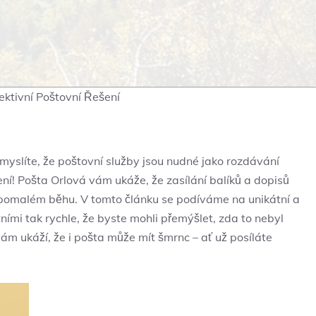
ektivní Poštovní Řešení
 myslíte, že poštovní služby jsou nudné jako rozdávání
ení! Pošta Orlová vám ukáže, že ​zasílání balíků⁤ a dopisů
 v pomalém běhu. V ⁣tomto článku se podíváme na unikátní a⁢
tními tak rychle, že byste ⁣mohli přemýšlet, zda to nebyl⁢
vám ukáží, že i pošta ​může mít šmrnc –⁢ ať už posíláte