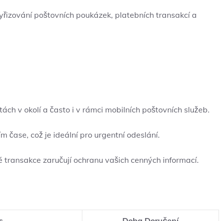
vyřizování⁢ poštovních poukázek, platebních transakcí a
h v okolí a ‍často i ‌v rámci mobilních ‍poštovních ⁢služeb.
čase, což je ‌ideální ⁤pro urgentní odeslání.
 transakce zaručují ochranu vašich⁣ cenných ​informací.
b
s
Doba ‌Doručení