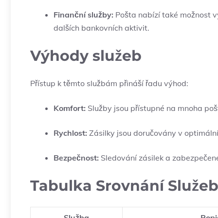
Finanční služby:
⁣Pošta nabízí ⁢také možnost ​
dalších bankovních aktivit.
Výhody služeb
Přístup k těmto službám ​přináší⁣ řadu výhod:
Komfort:
Služby​ jsou přístupné na mnoha poštác
Rychlost:
Zásilky jsou doručovány v optimálním 
Bezpečnost:
Sledování⁢ zásilek a zabezpečené
Tabulka⁢ Srovnání Služe
Služba
Popi