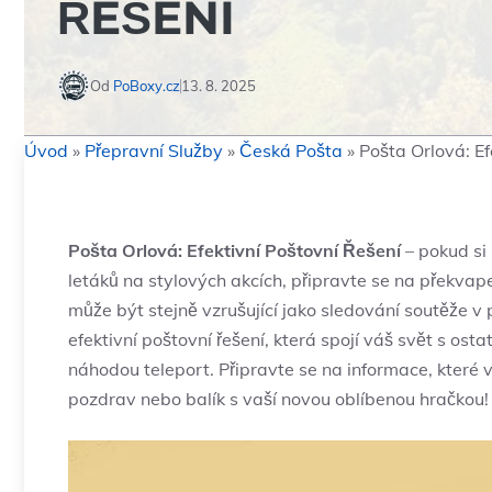
ŘEŠENÍ
Od
PoBoxy.cz
13. 8. 2025
Úvod
»
Přepravní Služby
»
Česká Pošta
»
Pošta Orlová: Ef
Pošta⁤ Orlová:⁣ Efektivní ‍Poštovní Řešení
– ‍pokud si
letáků na ‌stylových akcích, připravte se ⁢na překvap
⁢může⁤ být stejně ‍vzrušující jako sledování soutěže​
efektivní poštovní řešení, která spojí váš svět s osta
náhodou‍ teleport. Připravte se na informace,⁣ které‍ 
pozdrav nebo balík s ⁤vaší‌ novou oblíbenou hračkou!