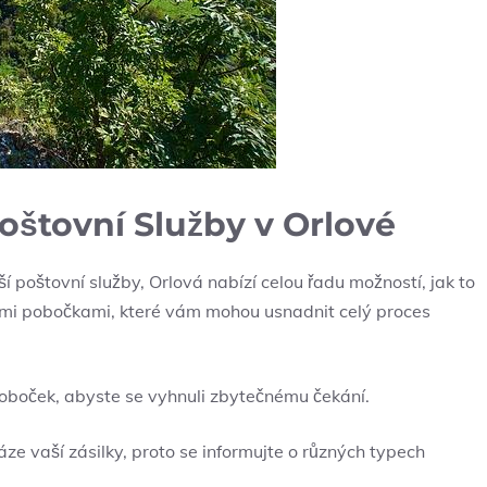
oštovní Služby v Orlové
ší poštovní služby,‌ Orlová nabízí celou⁤ řadu možností,⁤ jak to
ími pobočkami, které‌ vám mohou ⁣usnadnit celý proces
poboček, abyste ​se ‌vyhnuli ​zbytečnému‌ čekání.
 váze vaší‌ zásilky, proto se⁤ informujte o různých typech