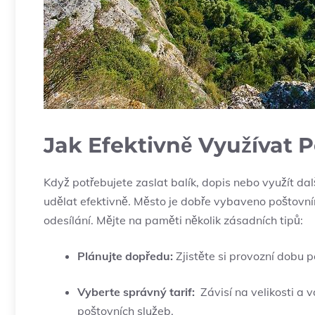
Jak Efektivně Využívat P
Když ​potřebujete zaslat balík, dopis‌ nebo ⁤využít‌ dal
udělat efektivně. Město je dobře⁣ vybaveno‍ poštovn
⁤odesílání. ‌Mějte na ​paměti⁤ několik zásadních⁤ tipů:
Plánujte dopředu:
Zjistěte‍ si provozní dobu⁢ 
Vyberte ‍správný tarif:
⁤ Závisí na velikosti​ a
‌poštovních ‌služeb.