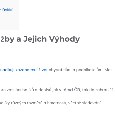
m Balíků
užby a​ Jejich Výhody
snadňují každodenní život
obyvatelům a podnikatelům. Mezi
 ⁤zasílání balíků ⁤a⁣ dopisů jak v ‌rámci⁢ ČR, ​tak do zahraničí.
balíky různých rozměrů ⁤a hmotností, včetně sledování