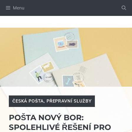
Přeskočit
Menu
na
obsah
ČESKÁ POŠTA
,
PŘEPRAVNÍ SLUŽBY
POŠTA NOVÝ BOR:
SPOLEHLIVÉ ŘEŠENÍ PRO