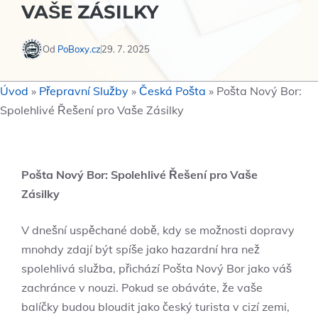
VAŠE ZÁSILKY
Od
PoBoxy.cz
29. 7. 2025
Úvod
»
Přepravní Služby
»
Česká Pošta
»
Pošta Nový Bor:
Spolehlivé Řešení pro Vaše Zásilky
Pošta Nový ⁤Bor: Spolehlivé Řešení pro Vaše
Zásilky
V dnešní uspěchané době, kdy se možnosti dopravy
mnohdy zdají být spíše jako hazardní hra než
spolehlivá služba, přichází Pošta Nový‌ Bor jako‍ váš
zachránce⁢ v nouzi. Pokud⁤ se obáváte, že vaše
balíčky budou bloudit jako český turista v cizí‌ zemi,