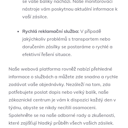
se vaše balíky nachází. Naše‌ monitorovací
nástroje vám⁢ poskytnou aktuální informace k
vaší zásilce.
Rychlá reklamační služba:
V případě
jakýchkoliv problémů s ⁣transportem nebo
doručením zásílky se postaráme o rychlé ⁣a
efektivní⁤ řešení situace.
Naše webová platforma ⁣rovněž nabízí přehledné
informace‍ o službách a můžete zde snadno​ a rychle
zadávat ⁣vaše objednávky. Nezáleží na tom, zda⁤
potřebujete poslat dopis nebo velký ​balík, naše
zákaznické centrum je vám k dispozici každý den v
týdnu,⁣ abyste se nikdy ‌necítili osamoceni.
Spolehněte se na naše odborné rady a zkušenosti,
které zajišťují hladký průběh všech vašich zásilek.