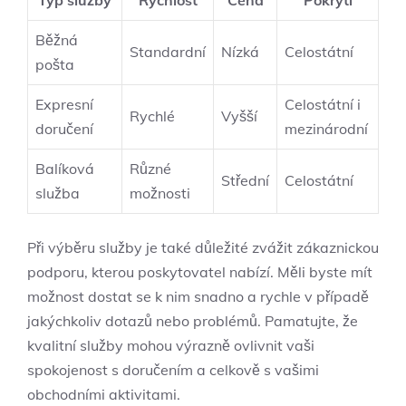
Typ služby
Rychlost
Cena
Pokrytí
Běžná
Standardní
Nízká
Celostátní
pošta
Expresní
Celostátní i
Rychlé
Vyšší
doručení
⁤mezinárodní
Balíková
Různé
Střední
Celostátní
služba
možnosti
Při ⁤výběru služby je také⁣ důležité zvážit zákaznickou
podporu, kterou poskytovatel nabízí. Měli byste mít
možnost dostat se k nim snadno a rychle v případě
jakýchkoliv dotazů nebo problémů. Pamatujte, že⁣
kvalitní ⁤služby mohou výrazně ovlivnit‍ vaši
spokojenost s doručením a celkově s vašimi
obchodními aktivitami.