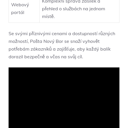
Komplexní správa zásilek a
Webový
přehled o službách na jednom
portál
⁤místě.
Se svými příznivými cenami a dostupností různých
možností, Pošta Nový Bor se snaží vyhovět
potřebám zákazníků a‌ zajišťuje, aby každý balík
dorazil bezpečně a ‌včas na ​svůj cíl.