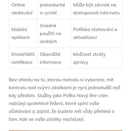
Online
Jednoduché‍
Může být závislé na
sledování
a rychlé
dostupnosti internetu
Snadné
Mobilní
Potřeba stahování a
použití na
aplikace
aktualizací
cestách
Email/SMS
Okamžité
Možnost ztráty
notifikace
informace
zprávy
Bez ohledu na to, kterou metodu si​ vyberete, mít
⁢kontrolu ⁣nad svými zásilkami ‌je nyní ⁣jednodušší než
kdy předtím. ‌Služby jako Pošta Nový Bor vám
nabízejí ‌spolehlivé řešení, které splní vaše
očekávání a zajistí,​ že budete mít vždy​ přehled o
tom, kde se vaše zásilky nacházejí.