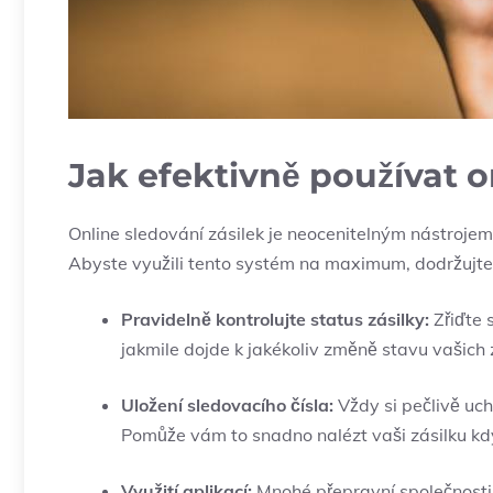
Jak efektivně používat o
Online sledování zásilek je neocenitelným nástroje
‌Abyste využili tento systém na⁤ maximum, dodržujte 
Pravidelně ‍kontrolujte status zásilky:
Zřiďte s
jakmile dojde k jakékoliv změně stavu vašich 
Uložení sledovacího čísla:
Vždy si pečlivě uch
Pomůže vám to snadno nalézt vaši zásilku kdyk
Využití aplikací:
Mnohé přepravní společnosti 