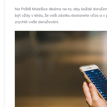
Na Poště ​Malešice dbáme na to, aby každé doručení
být vždy v klidu, že vaši zásilku dostanete‍ včas a v
zrychlit vaše doručování.