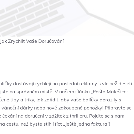
 Jak Zrychlit Vaše Doručování
balíčky dostávají rychleji na poslední⁣ reklamy s víc než deseti
m jste na správném místě! V našem článku „Pošta Malešice:
é tipy a triky, jak ‍zařídit, aby vaše balíčky​ dorazily s
 máte vánoční dárky nebo​ nově zakoupené ponožky! Připravte se
ekání na doručení v zážitek‌ z thrilleru. Pojďte se s námi⁣
a cestu, než​ byste stihli říct „Ještě jedna faktura“!