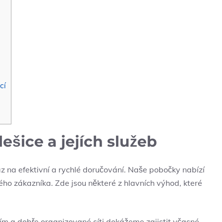
cí
ešice a jejích služeb
z na efektivní a ‍rychlé doručování. Naše pobočky nabízí
dého zákazníka. Zde jsou některé z hlavních výhod, které
m⁣ a‍ dobře organizované síti dokážeme zajistit včasné