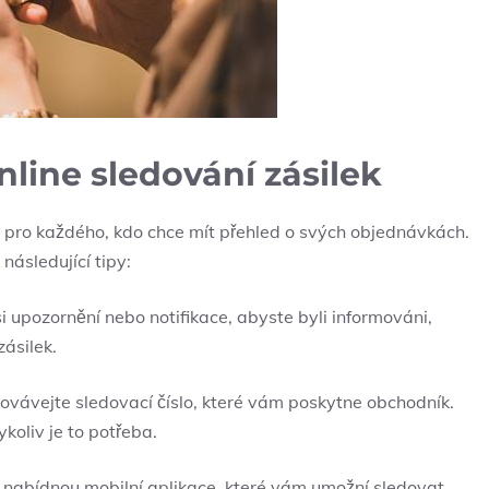
nline sledování zásilek
m pro každého, kdo chce mít přehled o svých objednávkách.
následující tipy:
i upozornění nebo notifikace, abyste​ byli ​informováni,
zásilek.
ovávejte sledovací ‍číslo, které‌ vám poskytne obchodník.
oliv je‌ to potřeba.
nabídnou mobilní aplikace,‍ které vám ⁤umožní sledovat