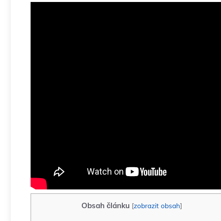
Obsah článku
[
zobrazit obsah
]