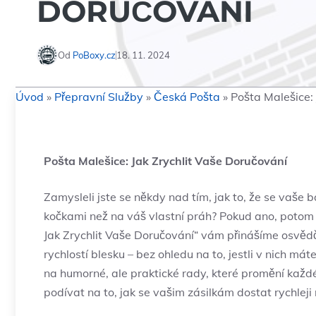
DORUČOVÁNÍ
Od
PoBoxy.cz
18. 11. 2024
Úvod
»
Přepravní Služby
»
Česká Pošta
»
Pošta Malešice:
Pošta Malešice: Jak Zrychlit Vaše ​Doručování
Zamysleli jste se někdy nad tím, jak⁣ to, že⁣ se⁢ vaše 
kočkami⁣ než na váš vlastní práh?⁤ Pokud ano, ​poto
⁤Jak​ Zrychlit Vaše Doručování“ vám ​přinášíme osvědčen
⁣rychlostí blesku ⁤– bez ohledu na to, ⁤jestli v nich
na humorné, ale praktické rady, které promění každé č
podívat na​ to, jak se vašim zásilkám dostat rychleji n