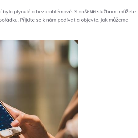
 bylo plynulé a ⁢bezproblémové. ​S našими službami⁢ můžete
‍ pořádku. Přijďte se k nám‌ podívat a objevte, jak můžeme