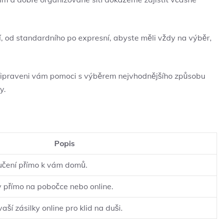
, od standardního po ⁤expresní, abyste​ měli vždy na výběr,
připraveni vám pomoci s výběrem nejvhodnějšího způsobu
y.
Popis
učení přímo k vám ​domů.
 přímo na pobočce nebo online.
í zásilky ​online‌ pro⁤ klid na duši.