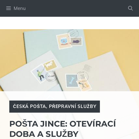
Přeskočit
Menu
na
obsah
ČESKÁ POŠTA
,
PŘEPRAVNÍ SLUŽBY
POŠTA JINCE: OTEVÍRACÍ
DOBA A SLUŽBY