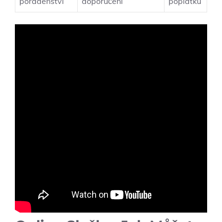
poradenství
doporučení
poplatku