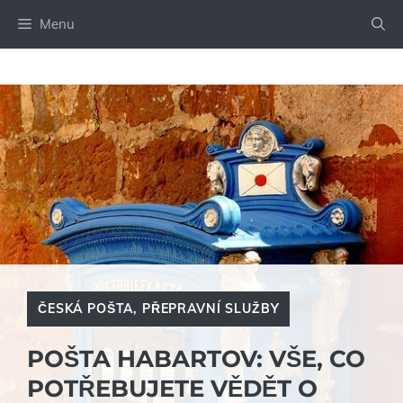
Přeskočit
Menu
na
obsah
ČESKÁ POŠTA
,
PŘEPRAVNÍ SLUŽBY
POŠTA HABARTOV: VŠE, CO
POTŘEBUJETE VĚDĚT O