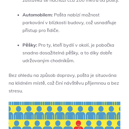
zastávka se nachází cca 200 metrů od pošty.
Automobilem:
Pošta nabízí možnost
parkování v blízkosti budovy, což usnadňuje
přístup pro řidiče.
Pěšky:
Pro ty, kteří bydlí v okolí, je pobočka
snadno dosažitelná pěšky, a to díky dobře
udržovaným chodníkům.
Bez ohledu na způsob dopravy, pošta je situována
na klidném místě, což činí návštěvu příjemnou a bez
stresu.