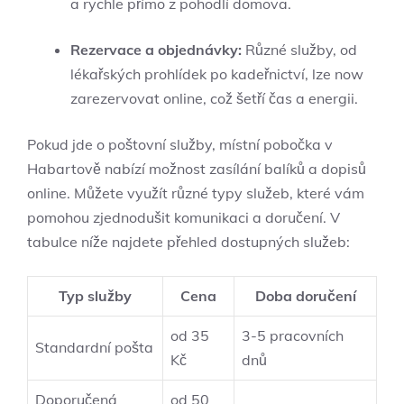
a rychle přímo z pohodlí domova.
Rezervace a objednávky:
Různé služby, od
lékařských prohlídek po kadeřnictví, lze now
zarezervovat online, což šetří čas a energii.
Pokud jde o poštovní služby, místní pobočka v
Habartově nabízí možnost zasílání balíků a dopisů
online. Můžete využít různé typy služeb, které vám
pomohou zjednodušit komunikaci a doručení. V
tabulce níže najdete přehled dostupných služeb:
Typ služby
Cena
Doba doručení
od 35
3-5 pracovních
Standardní pošta
Kč
dnů
Doporučená
od 50