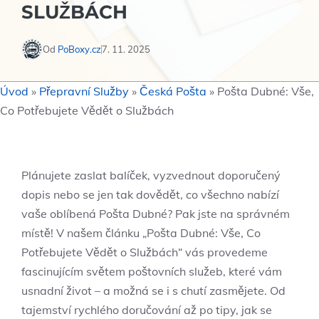
SLUŽBÁCH
Od
PoBoxy.cz
7. 11. 2025
Úvod
»
Přepravní Služby
»
Česká Pošta
»
Pošta Dubné: Vše,
Co Potřebujete Vědět o Službách
Plánujete zaslat balíček, vyzvednout doporučený
dopis nebo se jen tak dovědět, co všechno nabízí
vaše oblíbená Pošta Dubné? Pak jste na správném
místě! V našem článku „Pošta Dubné: Vše, Co
Potřebujete Vědět o Službách“ vás provedeme
fascinujícím světem poštovních služeb, které vám
usnadní život – a možná se i s chutí zasmějete. Od
tajemství rychlého doručování až po tipy, jak se