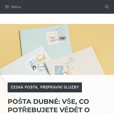
Přeskočit
Menu
na
obsah
ČESKÁ POŠTA
,
PŘEPRAVNÍ SLUŽBY
POŠTA DUBNÉ: VŠE, CO
POTŘEBUJETE VĚDĚT O