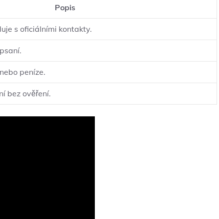
Popis
uje s oficiálními kontakty.
psaní.
 nebo peníze.
ní bez ověření.