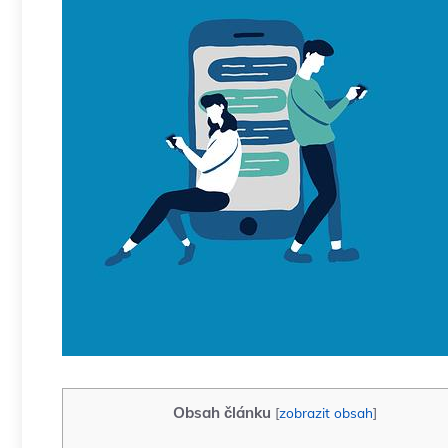
Obsah článku
[
zobrazit obsah
]