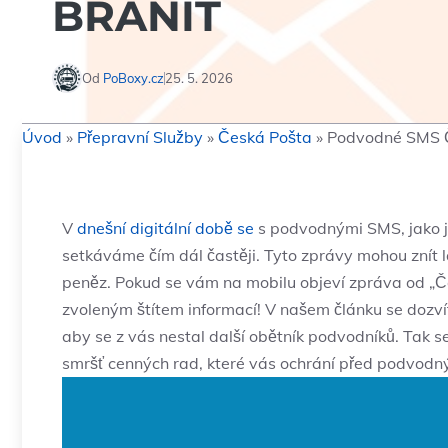
BRÁNIT
Od
PoBoxy.cz
25. 5. 2026
Úvod
»
Přepravní Služby
»
Česká Pošta
»
Podvodné SMS Č
V
dnešní digitální době se
s podvodnými SMS, jako j
setkáváme čím dál častěji. Tyto zprávy mohou znít 
peněz. Pokud se vám na mobilu objeví zpráva od „Čes
zvoleným štítem informací! V našem článku se dozvít
aby se z vás nestal další obětník podvodníků. Tak se
smršť cenných rad, které vás ochrání před podvodný