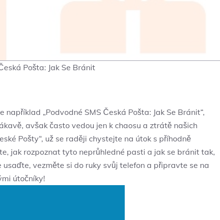
eská Pošta: Jak Se Bránit
e například „Podvodné SMS Česká Pošta: Jak Se Bránit“,
lákavě, avšak často vedou jen k chaosu a ztrátě našich
ké Pošty“, už se raději chystejte na útok s příhodně
e, jak rozpoznat tyto neprůhledné pasti a jak se bránit tak,
 usaďte, vezměte si do ruky svůj telefon a připravte se na
mi útočníky!