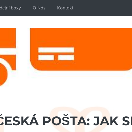
dejní boxy
O Nás
Kontakt
ESKÁ POŠTA: JAK S