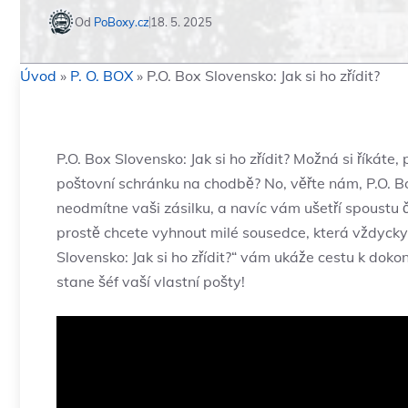
Od
PoBoxy.cz
18. 5. 2025
Úvod
»
P. O. BOX
»
P.O. Box Slovensko: Jak si ho zřídit?
P.O. Box Slovensko: Jak si ho zřídit? Možná si říkáte
poštovní schránku na chodbě? No, věřte nám, P.O. Bo
neodmítne vaši zásilku, a navíc vám ušetří spoustu č
prostě chcete vyhnout milé sousedce, která vždycky 
Slovensko: Jak si ho zřídit?“ vám ukáže cestu k doko
stane šéf vaší vlastní pošty!