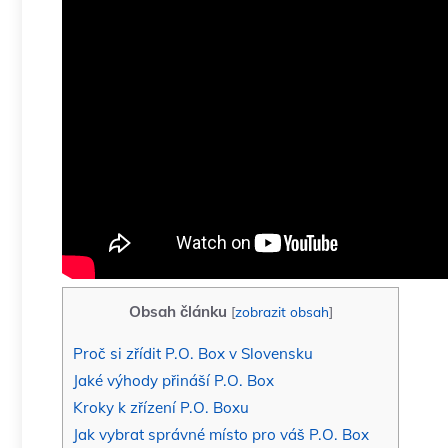
Obsah článku
[
zobrazit obsah
]
Proč si zřídit P.O. Box v Slovensku
Jaké výhody přináší P.O. Box
Kroky k zřízení P.O. Boxu
Jak vybrat správné místo pro váš P.O. Box