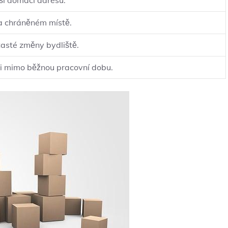
ši domácí adresu.
na chráněném místě.
asté změny bydliště.
 i mimo běžnou pracovní dobu.