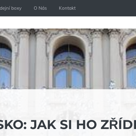
dejní boxy
O Nás
Kontakt
KO: JAK SI HO ZŘÍD