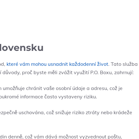
 Slovensku
od,
které vám mohou usnadnit každodenní život
. Tato služba
ní důvody, proč byste měli zvážit využití P.O. Boxu, zahrnují:
 umožňuje chránit vaše osobní údaje a adresu, což je
 soukromé informace často vystaveny riziku.
zpečně uschována, což snižuje riziko ztráty nebo krádeže
hodin denně, což vám dává možnost vyzvednout poštu,