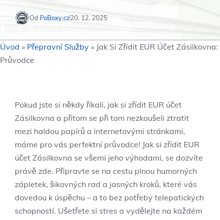
Od
PoBoxy.cz
20. 12. 2025
Úvod
»
Přepravní Služby
»
Jak Si Zřídit EUR Účet Zásilkovna:
Průvodce
Pokud jste si někdy říkali, jak si zřídit EUR účet
Zásilkovna a přitom se při tom nezkoušeli ztratit
mezi haldou papírů a internetovými stránkami,
máme pro vás perfektní průvodce! Jak si zřídit EUR
účet Zásilkovna se všemi jeho výhodami, se dozvíte
právě zde. Připravte se na cestu plnou humorných
zápletek, šikovných rad a jasných kroků, které vás
dovedou k úspěchu – a to bez potřeby telepatických
schopností. Ušetřete si stres a vydělejte na každém