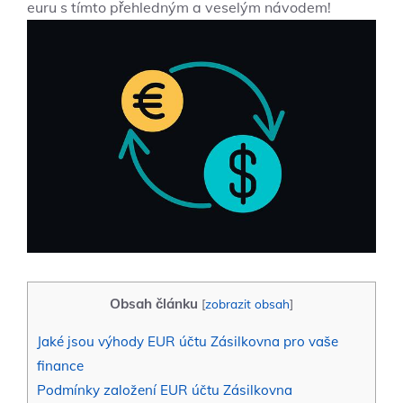
euru s tímto přehledným a veselým návodem!
Obsah článku
[
zobrazit obsah
]
Jaké jsou výhody EUR účtu Zásilkovna pro vaše
finance
Podmínky založení EUR účtu Zásilkovna