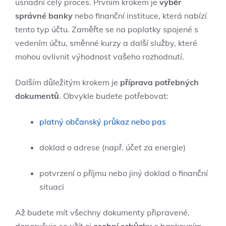
usnadní celý proces. Prvním krokem je
výběr
správné banky
nebo finanční instituce, která nabízí
tento typ účtu. Zaměřte se na poplatky spojené s
vedením účtu, směnné kurzy a další služby, které
mohou ovlivnit výhodnost vašeho rozhodnutí.
Dalším důležitým krokem je
příprava potřebných
dokumentů
. Obvykle budete potřebovat:
platný občanský průkaz nebo pas
doklad o adrese (např. účet za energie)
potvrzení o příjmu nebo jiný doklad o finanční
situaci
Až budete mít všechny dokumenty připravené,
doporučuje se užít si
osobní schůzku
s bankovním