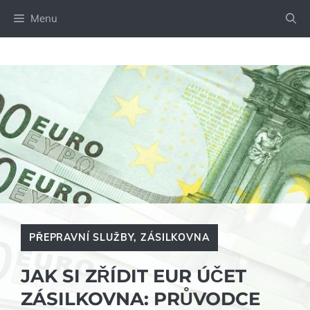
Přeskočit
Menu
na
obsah
PŘEPRAVNÍ SLUŽBY
,
ZÁSILKOVNA
JAK SI ZŘÍDIT EUR ÚČET
ZÁSILKOVNA: PRŮVODCE