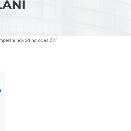
LÁNÍ
ompletní návod na odeslání
í