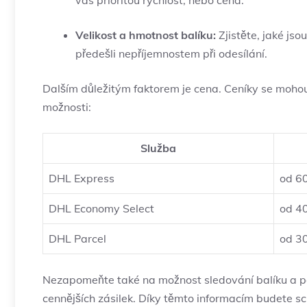
vás prioritou rychlost, nebo cena.
Velikost a hmotnost balíku:
Zjistěte, jaké jso
předešli⁢ nepříjemnostem při odesílání.
Dalším důležitým faktorem je cena. Ceníky se mohou 
možnosti:
Služba
DHL Express
od 60
DHL ⁤Economy Select
od 4
DHL Parcel
od 3
Nezapomeňte také na ​možnost sledování balíku a poji
cennějších zásilek. Díky těmto​ informacím budete ​s