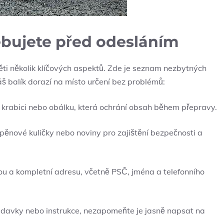
řebujete před ‍odesláním
aměti několik klíčových aspektů. Zde je seznam nezbytných
váš balík dorazí na místo určení bez problémů:
krabici nebo obálku, která ochrání obsah‍ během přepravy.
 pěnové kuličky‌ nebo noviny pro zajištění bezpečnosti a
ou a kompletní adresu, včetně ⁣PSČ, jména a telefonního
davky nebo instrukce, nezapomeňte je jasně napsat na