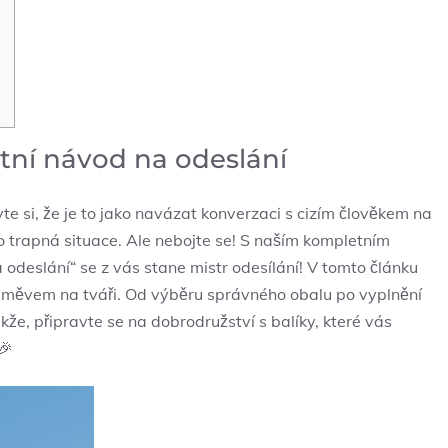
tní návod‍ na odeslání
te si,​ že je to jako navázat‍ konverzaci s cizím člověkem na
ako trapná situace. Ale nebojte se!⁤ S naším kompletním
deslání“ se z vás stane mistr‍ odesílání! V tomto článku
měvem na tváři. ​Od výběru správného obalu‍ po vyplnění
kže, ​připravte se na dobrodružství s balíky, které vás
🎉