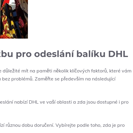
žbu pro odeslání balíku DHL
e důležité mít na paměti několik klíčových faktorů, které vám
 a bez problémů. ⁣Zaměřte se především na následující
slání ‌nabízí DHL ve‌ vaší‍ oblasti a zda‌ jsou dostupné i pro
 různou dobu doručení. Vybírejte ⁣podle toho,⁣ zda je pro