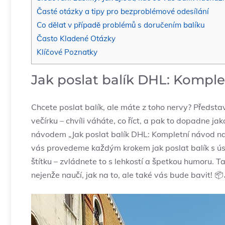
Časté otázky a tipy pro⁢ bezproblémové odesílání
Co dělat v případě problémů s doručením balíku
Často Kladené Otázky
Klíčové Poznatky
Jak poslat balík DHL: Komple
Chcete ⁢poslat balík, ale máte z toho nervy?⁤ Představ
večírku – chvíli ⁣váháte, co říct, a pak to dopadne j
návodem „Jak poslat balík DHL: Kompletní návod na o
vás provedeme každým krokem jak poslat balík‍ s ús
štítku – zvládnete to s lehkostí a špetkou ‌humoru. Ta
nejenže naučí, jak na ⁢to, ale také vás bude bavit! ⁢📦