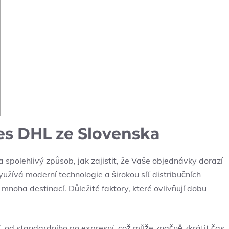
es DHL ze Slovenska
a spolehlivý způsob, jak zajistit, že Vaše objednávky dorazí
yužívá moderní technologie a širokou síť distribučních
mnoha destinací. Důležité faktory, které ovlivňují dobu
, od standardního po expresní, což může značně zkrátit čas