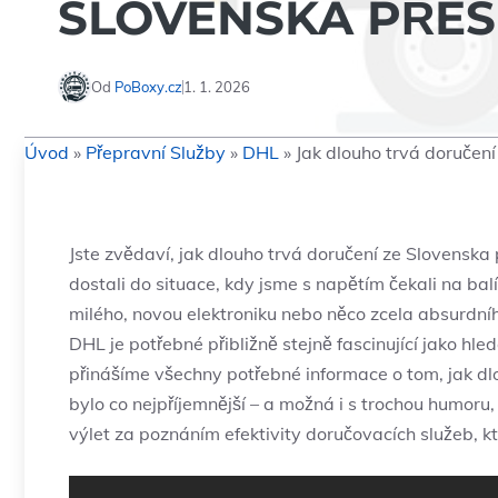
SLOVENSKA PŘES
Od
PoBoxy.cz
1. 1. 2026
Úvod
»
Přepravní Služby
»
DHL
»
Jak dlouho trvá doručen
Jste zvědaví, jak dlouho trvá doručení ze Slovenska
dostali do situace, kdy jsme s napětím čekali na balík
milého, novou elektroniku nebo něco zcela absurdníh
DHL je potřebné přibližně stejně fascinující jako h
přinášíme všechny potřebné informace o tom, jak dl
bylo co nejpříjemnější – a možná i s trochou humoru, 
výlet za poznáním efektivity doručovacích služeb, k