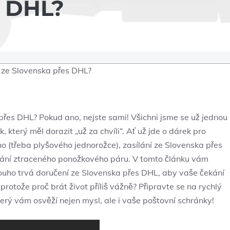
 DHL?
í ze Slovenska přes DHL?
 přes DHL? Pokud ano, nejste sami! Všichni jsme se už jednou
, který měl dorazit „už za chvíli“. Ať už jde o dárek pro
o (třeba plyšového jednorožce), zasílání ze Slovenska přes
ledání ztraceného ponožkového páru. V tomto článku vám
ouho trvá doručení ze Slovenska přes DHL, aby vaše čekání
protože proč brát život příliš vážně? Připravte se na rychlý
terý vám osvěží nejen mysl, ale i vaše poštovní schránky!