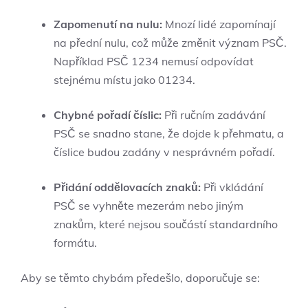
Zapomenutí na nulu:
Mnozí lidé zapomínají
na přední nulu, což může změnit význam PSČ.
Například PSČ 1234 nemusí odpovídat
stejnému místu jako 01234.
Chybné pořadí číslic:
Při ručním zadávání
PSČ se snadno stane, že dojde k přehmatu, a
číslice budou zadány v nesprávném pořadí.
Přidání oddělovacích znaků:
Při vkládání
PSČ se vyhněte mezerám nebo jiným
znakům, které nejsou součástí standardního
formátu.
Aby se těmto chybám předešlo, doporučuje se: