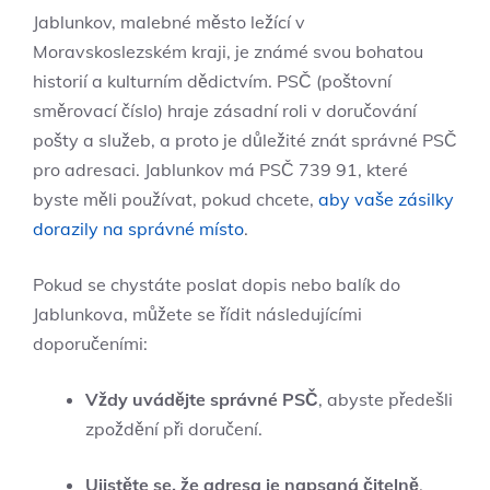
Jablunkov, malebné město ležící v
Moravskoslezském kraji, je známé svou bohatou
historií a kulturním dědictvím. PSČ (poštovní
směrovací číslo) hraje zásadní roli v doručování
pošty a služeb, a proto je důležité znát správné PSČ
pro adresaci. Jablunkov má PSČ 739 91, které
byste měli používat, pokud chcete,
aby vaše zásilky
dorazily na správné místo
.
Pokud se chystáte poslat dopis nebo balík do
Jablunkova, můžete se řídit následujícími
doporučeními:
Vždy uvádějte správné PSČ
, abyste předešli
zpoždění při doručení.
Ujistěte se, že adresa je napsaná čitelně
,