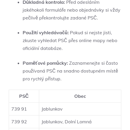
Důkladná kontrola:
Před odesláním
jakéhokoli formuláře nebo objednávky si vždy
pečlivě překontrolujte zadané PSČ.
Použití vyhledávačů:
Pokud si nejste jisti,
zkuste vyhledat PSČ přes online mapy nebo
oficiální databáze.
Paměťové pomůcky:
Zaznamenejte si často
používaná PSČ na snadno dostupném místě
pro rychlý přístup.
PSČ
Obec
739 91
Jablunkov
739 92
Jablunkov, Dolní Lomná