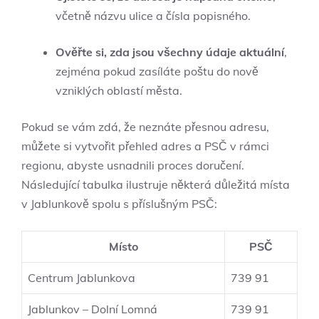
včetně názvu ulice a čísla popisného.
Ověřte si, zda jsou všechny údaje aktuální
,
zejména pokud zasíláte poštu do nově
vzniklých oblastí města.
Pokud se vám zdá, že neznáte přesnou adresu,
můžete si vytvořit přehled adres a PSČ v rámci
regionu, abyste usnadnili proces doručení.
Následující tabulka ilustruje některá důležitá místa
v Jablunkově spolu s příslušným PSČ:
Místo
PSČ
Centrum Jablunkova
739 91
Jablunkov – Dolní Lomná
739 91