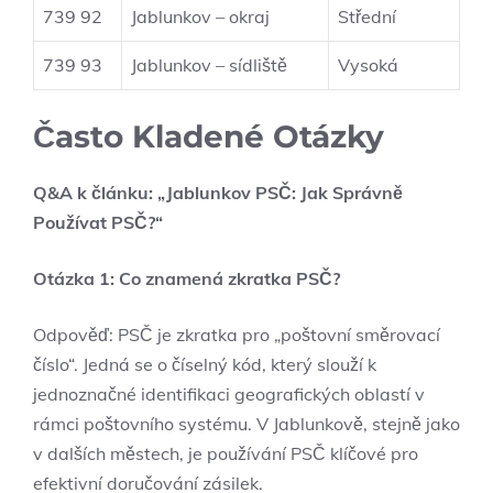
739 92
Jablunkov – okraj
Střední
739 93
Jablunkov – sídliště
Vysoká
Často Kladené Otázky
Q&A k článku: „Jablunkov PSČ: Jak Správně
Používat PSČ?“
Otázka 1: Co znamená zkratka PSČ?
Odpověď: PSČ je zkratka pro „poštovní směrovací
číslo“. Jedná se o číselný kód, který slouží k
jednoznačné identifikaci geografických oblastí v
rámci poštovního systému. V Jablunkově, stejně jako
v dalších městech, je používání PSČ klíčové pro
efektivní doručování zásilek.