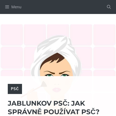
Přeskočit
Menu
na
obsah
PSČ
JABLUNKOV PSČ: JAK
SPRÁVNĚ POUŽÍVAT PSČ?