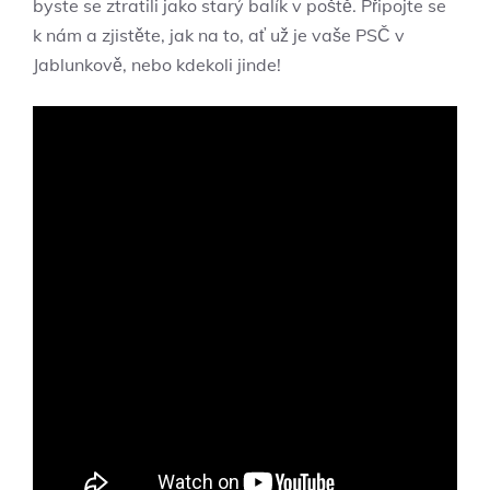
byste se ztratili jako starý balík v poště. Připojte se
k nám a zjistěte, jak na to, ať už je vaše PSČ v
Jablunkově, nebo kdekoli jinde!