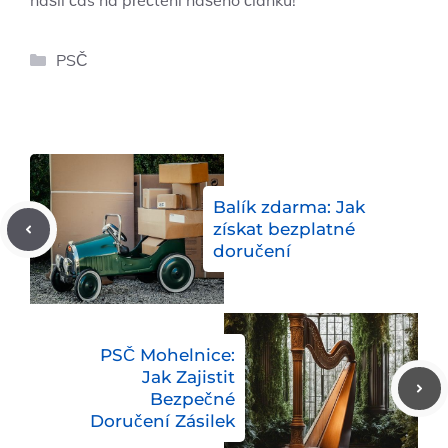
našli čas na přečtení našeho článku!
Rubriky
PSČ
Balík zdarma: Jak
získat bezplatné
doručení
PSČ Mohelnice:
Jak Zajistit
Bezpečné
Doručení Zásilek