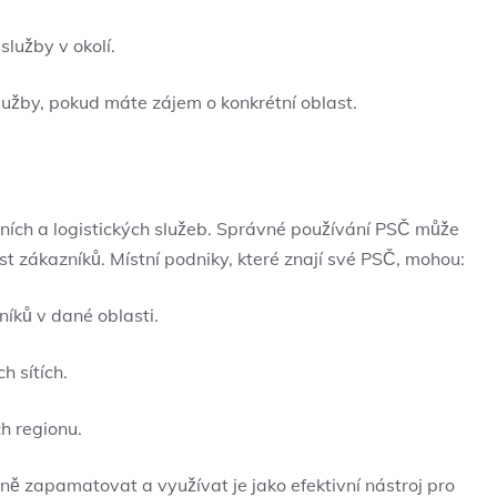
 služby v okolí.
by, pokud máte‍ zájem o konkrétní oblast.
vních a ⁣logistických ‍služeb. Správné používání PSČ může
st zákazníků. Místní podniky, které ⁢znají své PSČ, mohou:
íků ⁤v dané oblasti.
h sítích.
ch regionu.
ě zapamatovat a využívat‍ je jako ​efektivní nástroj pro