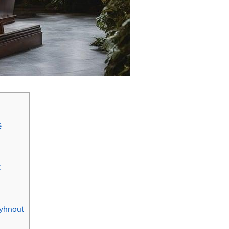
é
Č
 vyhnout