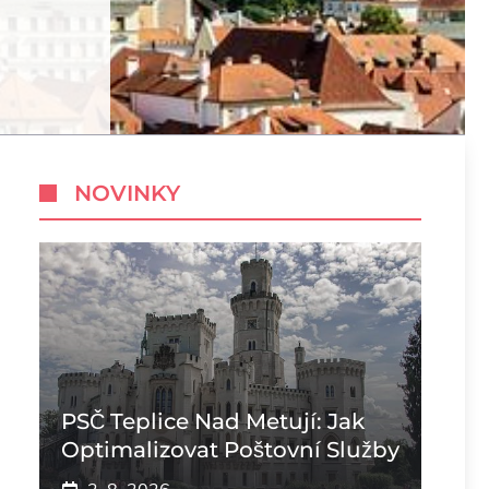
NOVINKY
PSČ Teplice Nad Metují: Jak
Optimalizovat Poštovní Služby