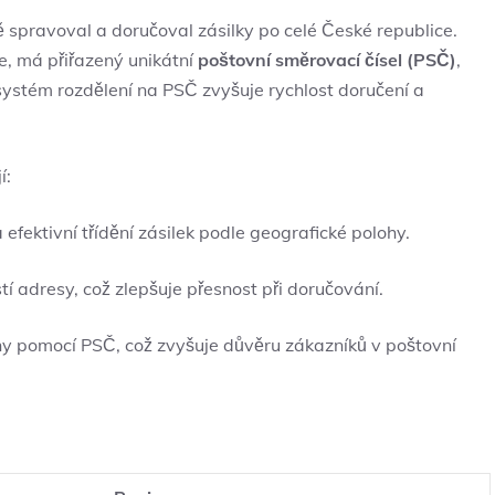
ě spravoval a doručoval zásilky po celé České republice.
e, ​má přiřazený unikátní
poštovní ⁣směrovací čísel (PSČ)
, ​
 systém rozdělení na‌ PSČ zvyšuje ⁣rychlost doručení a
í:
efektivní třídění zásilek podle geografické polohy.
í adresy, což ‌zlepšuje přesnost při doručování.
ny pomocí PSČ, což zvyšuje důvěru zákazníků v ​poštovní