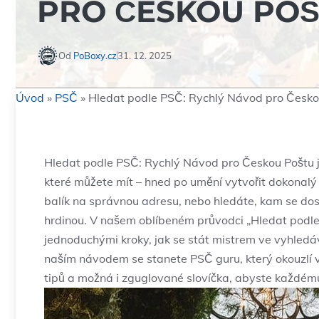
PRO ČESKOU PO
Od
PoBoxy.cz
31. 12. 2025
Úvod
»
PSČ
»
Hledat podle PSČ: Rychlý Návod pro Česko
Hledat ⁤podle PSČ: Rychlý Návod pro Českou Poštu j
které můžete mít‍ – hned po umění⁤ vytvořit dokonalý 
balík​ na správnou adresu, nebo‌ hledáte, kam se dos
hrdinou. V našem⁣ oblíbeném průvodci „Hledat podle
jednoduchými​ kroky, jak se stát‍ mistrem ve vyhledáv
naším návodem⁢ se stanete PSČ guru, ‌který okouzlí
tipů a⁣ možná ⁣i zguglované slovíčka,‌ abyste​ každé