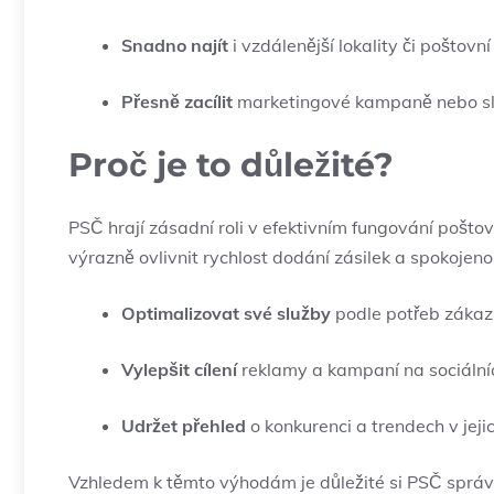
Snadno najít
i vzdálenější lokality či poštovní‌
Přesně zacílit
marketingové kampaně nebo služ
Proč je to důležité?
PSČ hrají zásadní​ roli v efektivním fungování pošto
výrazně ovlivnit rychlost dodání zásilek a spokojeno
Optimalizovat⁣ své služby
podle potřeb zákazn
Vylepšit cílení
reklamy a kampaní na ⁣sociálníc
Udržet přehled
o‍ konkurenci a trendech v ⁤jeji
Vzhledem k těmto⁢ výhodám je důležité si PSČ správn