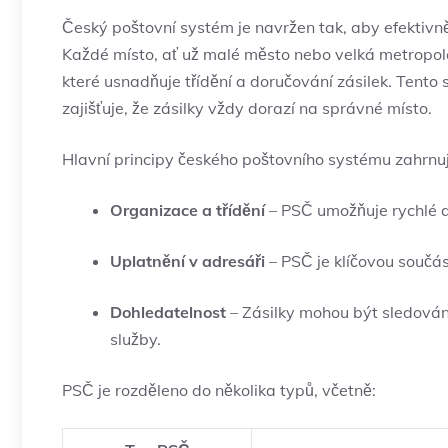
Český poštovní systém je ⁣navržen tak, aby efektivn
Každé ⁤místo, ať už malé město nebo velká ‌metropol
které usnadňuje třídění a⁢ doručování ​zásilek. Tento
zajišťuje, že zásilky vždy dorazí na správné místo.
Hlavní⁤ principy‌ českého poštovního systému zahrnuj
Organizace a třídění
– PSČ umožňuje rychlé a 
Uplatnění v adresáři
– PSČ je klíčovou součást
Dohledatelnost
– ⁣Zásilky ⁤mohou být sledová
služby.
PSČ je rozděleno do několika typů, včetně: