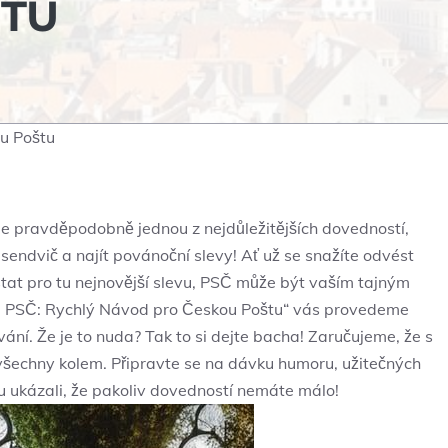
ŠTU
u Poštu
e pravděpodobně jednou z ⁣nejdůležitějších dovedností,
sendvič a najít ⁤povánoční slevy! Ať už se snažíte odvést
tat pro tu nejnovější⁢ slevu, PSČ ‌může být vaším ​tajným
⁣ PSČ: Rychlý Návod ⁣pro Českou​ Poštu“ vás provedeme
ání. Že⁣ je to nuda? Tak to si‍ dejte bacha! Zaručujeme, že s
 všechny kolem. Připravte se na dávku humoru, užitečných
mu ukázali, že pakoliv dovedností nemáte málo!