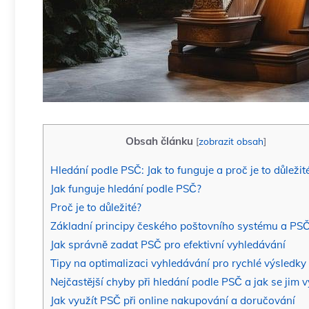
Obsah článku
[
zobrazit obsah
]
Hledání podle PSČ: Jak ⁣to funguje a proč je to důležit
Jak‍ funguje hledání podle PSČ?
Proč je to důležité?
Základní principy českého poštovního systému ‍a PS
Jak správně ⁣zadat ‌PSČ‍ pro‍ efektivní vyhledávání
Tipy na optimalizaci vyhledávání pro⁣ rychlé výsledky
Nejčastější⁤ chyby při hledání podle PSČ a jak‍ se ‍jim
Jak využít PSČ při​ online nakupování a doručování