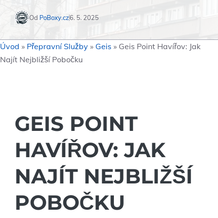
Od
PoBoxy.cz
6. 5. 2025
Úvod
»
Přepravní Služby
»
Geis
»
Geis Point Havířov: Jak
Najít Nejbližší Pobočku
GEIS POINT
HAVÍŘOV: JAK
NAJÍT NEJBLIŽŠÍ
POBOČKU