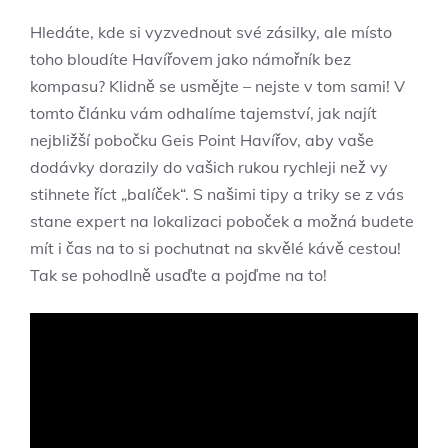
Hledáte, kde si vyzvednout své zásilky, ale místo
toho bloudíte Havířovem jako námořník bez
kompasu? Klidně se usmějte – nejste v tom sami! V
tomto článku vám odhalíme tajemství, jak najít
nejbližší pobočku Geis Point Havířov, aby vaše
dodávky dorazily do vašich rukou rychleji než vy
stihnete říct „balíček“. S našimi tipy a triky se z vás
stane expert na lokalizaci poboček a možná budete
mít i čas na to si pochutnat na skvělé kávě cestou!
Tak se pohodlně usaďte a pojďme na to!