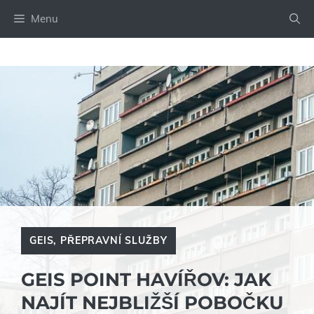
Přeskočit
Menu
na
obsah
GEIS
,
PŘEPRAVNÍ SLUŽBY
GEIS POINT HAVÍŘOV: JAK
NAJÍT NEJBLIŽŠÍ POBOČKU