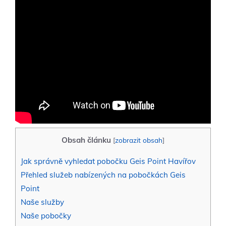
Obsah článku
[
zobrazit obsah
]
Jak správně vyhledat pobočku Geis Point Havířov
Přehled služeb nabízených na pobočkách Geis
Point
Naše služby
Naše pobočky