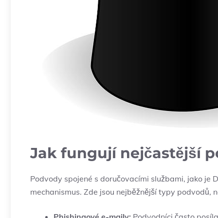
Jak fungují nejčastější
Podvody spojené s doručovacími službami, jako je DPD,
mechanismus. Zde jsou nejběžnější typy podvodů, na
Phishingové e-maily:
Podvodníci často posílaj