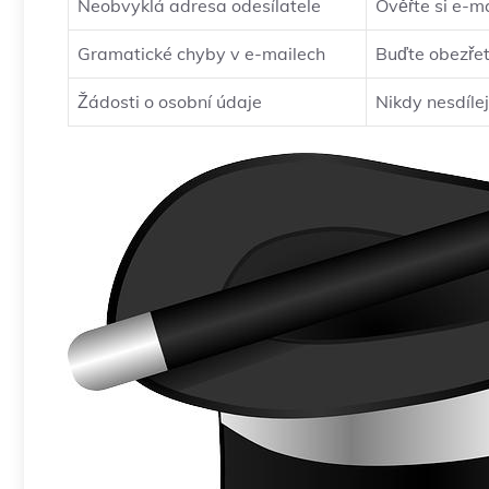
Neobvyklá adresa odesílatele
Ověřte si e-m
Gramatické chyby v e-mailech
Buďte obezřet
Žádosti o osobní údaje
Nikdy nesdílej