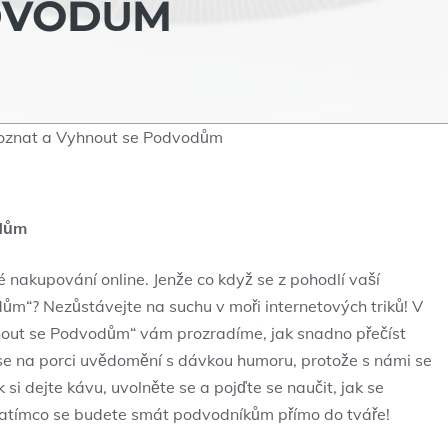
DVODŮM
oznat a Vyhnout se Podvodům
odům
é nakupování online. Jenže co když se z pohodlí vaší
ům“? Nezůstávejte na suchu v moři internetových triků! V
out se Podvodům“ vám prozradíme, jak snadno přečíst
e se na porci uvědomění s dávkou humoru, protože s námi se
 dejte kávu, uvolněte se a pojďte se naučit, jak se
atímco se budete smát podvodníkům přímo do tváře!