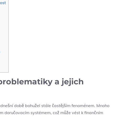
ost
D
roblematiky a jejich
 v dnešní době bohužel stále častějším fenoménem. Mnoho
ickým doručovacím systémem, což může vést k finančním