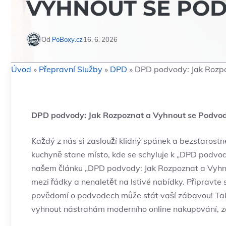
VYHNOUT SE PO
Od
PoBoxy.cz
16. 6. 2026
Úvod
»
Přepravní Služby
»
DPD
»
DPD podvody: Jak Rozp
DPD podvody: Jak Rozpoznat a Vyhnout se Podv
Každý z nás si zaslouží klidný spánek a bezstarostn
kuchyně stane místo, kde se schyluje k „DPD podvod
našem článku „DPD podvody: Jak Rozpoznat a Vyhn
mezi řádky a nenaletět na lstivé nabídky. Připravt
povědomí o podvodech může stát vaší zábavou! Tak si
vyhnout nástrahám moderního online nakupování, z