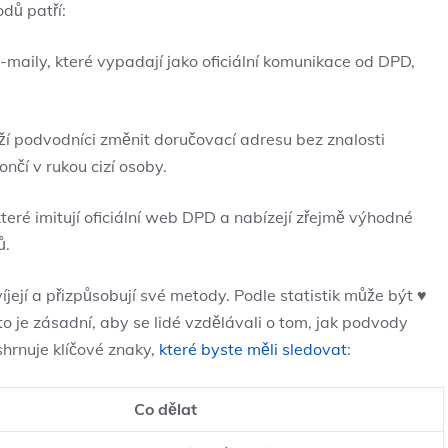
odů patří:
e-maily, které vypadají jako oficiální komunikace od DPD,
ží podvodníci změnit doručovací adresu bez znalosti
nčí v rukou cizí osoby.
, které imitují oficiální web DPD a nabízejí zřejmě výhodné
ů.
íjejí a přizpůsobují své metody. Podle statistik může být ♥️
o je zásadní, aby se lidé vzdělávali o tom, jak podvody
shrnuje klíčové znaky,
které byste měli sledovat
:
Co dělat