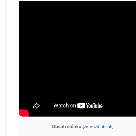
Obsah článku
[
zobrazit obsah
]