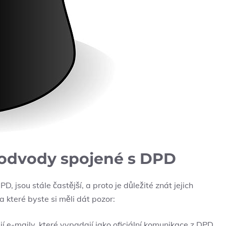
 podvody spojené s DPD
 jsou stále častější, a proto je důležité znát jejich
 které byste si měli dát pozor:
í e-maily, které vypadají jako oficiální komunikace z DPD.