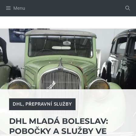
Přeskočit
Menu
na
obsah
DHL
,
PŘEPRAVNÍ SLUŽBY
DHL MLADÁ BOLESLAV:
POBOČKY A SLUŽBY VE