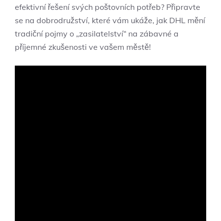
efektivní řešení svých poštovních potřeb? Připravte
se na dobrodružství, které vám ukáže, jak DHL mění
tradiční pojmy o „zasilatelství“ na zábavné a
příjemné zkušenosti ve vašem městě!