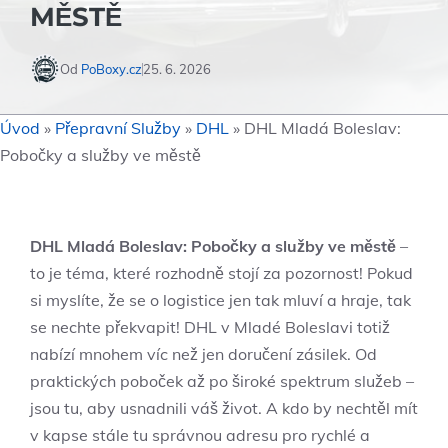
MĚSTĚ
Od
PoBoxy.cz
25. 6. 2026
Úvod
»
Přepravní Služby
»
DHL
»
DHL Mladá Boleslav:
Pobočky a služby ve městě
DHL Mladá Boleslav: Pobočky a služby ve městě
–
to je téma, které rozhodně stojí za pozornost! Pokud
si myslíte, že se o logistice jen tak mluví a hraje, tak
se nechte překvapit! DHL v Mladé Boleslavi totiž
nabízí mnohem víc než jen doručení zásilek. Od
praktických poboček až po široké spektrum služeb –
jsou tu, aby usnadnili váš život. A kdo by nechtěl mít
v kapse stále tu správnou adresu pro rychlé a