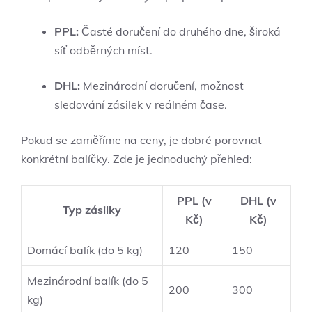
PPL:
Časté doručení do druhého dne, široká
síť odběrných míst.
DHL:
Mezinárodní doručení, možnost
sledování zásilek v reálném čase.
Pokud se zaměříme na ceny, je dobré porovnat
konkrétní balíčky. Zde je jednoduchý přehled:
PPL (v
DHL (v
Typ zásilky
Kč)
Kč)
Domácí balík (do 5 kg)
120
150
Mezinárodní balík (do 5
200
300
kg)