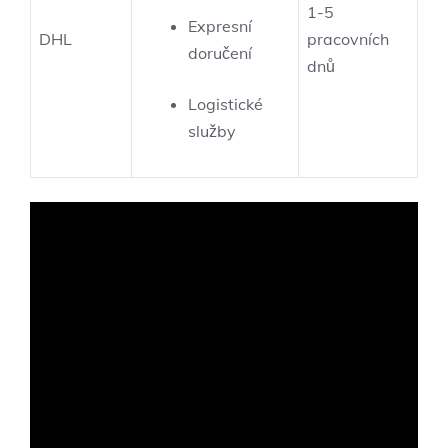
1-5
Expresní
DHL
pracovních
doručení
dnů
Logistické
služby