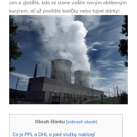
cen a zjistěte, kdo se stane vaším novým oblíbeným
kurýrem, ať už posíláte balíčky nebo tajné dárky!
Obsah článku
[
zobrazit obsah
]
Co je PPL a DHL a jaké služby nabízejí