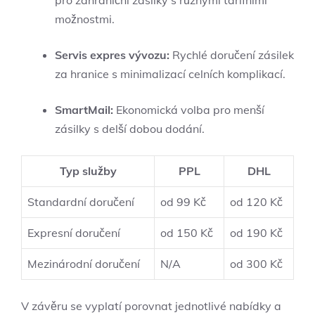
pro zahraniční zásilky s různými tarifními
možnostmi.
Servis expres vývozu:
Rychlé doručení zásilek
za hranice s minimalizací celních komplikací.
SmartMail:
Ekonomická volba pro menší
zásilky s delší dobou dodání.
Typ služby
PPL
DHL
Standardní doručení
od 99 Kč
od 120 Kč
Expresní doručení
od 150 Kč
od 190 Kč
Mezinárodní doručení
N/A
od 300 Kč
V závěru se vyplatí porovnat jednotlivé nabídky a