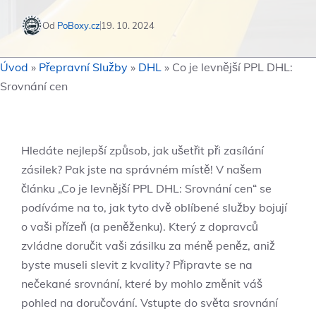
Od
PoBoxy.cz
19. 10. 2024
Úvod
»
Přepravní Služby
»
DHL
»
Co je levnější PPL DHL:
Srovnání cen
Hledáte nejlepší způsob, jak ušetřit při zasílání
zásilek? Pak jste na správném místě! V našem
článku „Co je levnější PPL DHL: Srovnání cen“ se
podíváme na to, jak tyto dvě oblíbené služby bojují
o vaši přízeň (a peněženku). Který z dopravců
zvládne doručit vaši zásilku za méně peněz, aniž
byste museli slevit z kvality? Připravte se na
nečekané srovnání, které by mohlo změnit váš
pohled na doručování. Vstupte do světa srovnání