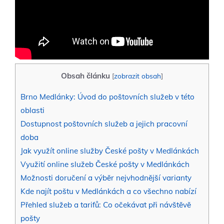
Obsah článku
[
zobrazit obsah
]
Brno Medlánky: Úvod do poštovních služeb v této
oblasti
Dostupnost poštovních služeb a jejich pracovní
doba
Jak využít online služby České pošty v Medlánkách
Využití online služeb České pošty v Medlánkách
Možnosti doručení a výběr nejvhodnější varianty
Kde najít poštu v Medlánkách a co všechno nabízí
Přehled služeb a tarifů: Co očekávat při návštěvě
pošty