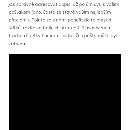
jak správně adresovat dopis, až po úmluvu s vaším
pošťákem (ano, často se stává vaším nejlepším
přítelem!). Pojďte se s námi ponořit do tajemství
štítků, razítek a balících strategií. S úsměvem a
trochou špetky humoru zjistíte, že i pošta může být
zábava!