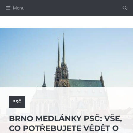
Přeskočit
Menu
na
obsah
PSČ
BRNO MEDLÁNKY PSČ: VŠE,
CO POTŘEBUJETE VĚDĚT O