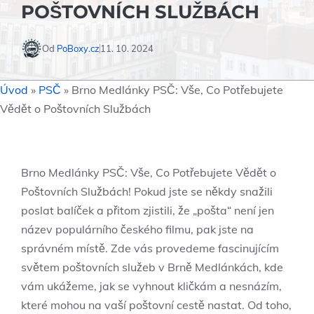
POŠTOVNÍCH SLUŽBÁCH
Od
PoBoxy.cz
11. 10. 2024
Úvod
»
PSČ
»
Brno Medlánky PSČ: Vše, Co Potřebujete
Vědět o Poštovních Službách
Brno Medlánky PSČ: Vše, Co Potřebujete Vědět o
Poštovních Službách! Pokud jste se někdy snažili
poslat balíček a přitom zjistili, že „pošta“ není jen
název populárního českého filmu, pak jste na
správném místě. Zde vás provedeme fascinujícím
světem poštovních služeb v Brně Medlánkách, kde
vám ukážeme, jak se vyhnout kličkám a nesnázím,
které mohou na vaší poštovní cestě nastat. Od toho,