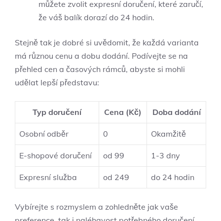
můžete zvolit expresní doručení, které zaručí,
že váš balík dorazí do 24 hodin.
Stejně tak je dobré si uvědomit, že každá varianta
má různou cenu a dobu dodání. Podívejte se na
přehled cen a časových rámců, abyste si mohli
udělat lepší představu:
Typ doručení
Cena (Kč)
Doba dodání
Osobní odběr
0
Okamžitě
E-shopové doručení
od 99
1-3 dny
Expresní služba
od 249
do 24 hodin
Vybírejte s rozmyslem a zohledněte jak vaše
preference, tak i naléhavost potřebného doručení,