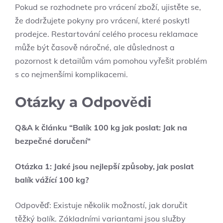
Pokud se‌ rozhodnete pro vrácení⁢ zboží, ujistěte‍ se,
že dodržujete pokyny pro ‌vrácení,⁣ které​ poskytl
prodejce. ⁢Restartování celého procesu reklamace
může ⁤být​ časově náročné, ale důslednost a
pozornost k detailům ​vám pomohou vyřešit problém
s co nejmenšími komplikacemi.
Otázky a ‌Odpovědi
Q&A k článku ⁣“Balík 100 kg jak poslat: Jak na
bezpečné⁢ doručení“
Otázka 1: Jaké jsou nejlepší​ způsoby, ⁤jak poslat
balík vážící 100‌ kg?
Odpověď: Existuje několik​ možností, jak doručit
těžký balík. Základními variantami jsou služby