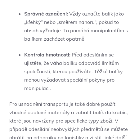
Správné označení:
⁢Vždy označte balík jako
„křehký“ nebo „směrem nahoru“, pokud to
obsah ⁤vyžaduje. To pomáhá ‍manipulantům s
balíkem zacházet opatrně.
Kontrola hmotnosti:
Před odesláním ⁤se
ujistěte, že váha​ balíku odpovídá limitům
společnosti, ⁣kterou‌ používáte. ‌Těžké balíky
mohou⁣ vyžadovat ​speciální pokyny ⁤pro
manipulaci.
Pro usnadnění transportu je také ⁢dobré použít⁣
vhodné ​obalové materiály a ⁢zabalit balík do krabic,
které jsou ‌navrženy pro specifické typy⁣ zboží. ⁤V
případě ‍odesílání ​neobvyklých předmětů se můžete
obrátit ‍na odborníky​ na logistiky ‍a⁣ zjistit, ⁣jaké další