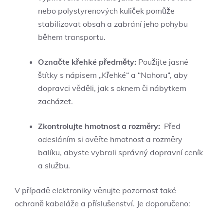
nebo ‌polystyrenových kuliček pomůže
stabilizovat obsah a zabrání jeho pohybu
‍během transportu.
Označte křehké předměty:
Použijte⁣ jasné
štítky s nápisem „Křehké“ a ​“Nahoru“, aby
dopravci věděli, jak s ​oknem či nábytkem⁣
zacházet.
Zkontrolujte hmotnost‌ a rozměry:
⁢ Před
⁤odesláním si ověřte hmotnost‌ a rozměry
balíku, ‍abyste vybrali⁢ správný dopravní ceník
a⁢ službu.
V případě‌ elektroniky ⁢věnujte‌ pozornost také
ochraně ⁢kabeláže a⁣ příslušenství. Je doporučeno: