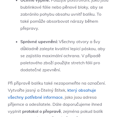
Účinné výplně:
⁢Použijte polstrování, jako⁣ jsou
⁣bublinkové fólie nebo⁢ pěnové bloky, aby se
zabránilo⁤ pohybu ⁣obsahu uvnitř balíku. To
také pomůže absorbovat nárazy během
přepravy.
Správné upevnění:
Všechny otvory ‍a švy
⁤důkladně⁣ zalepte⁣ kvalitní lepicí páskou, aby
se ‌zajistila maximální ochrana. ⁤V případě
paletového ⁣zboží použijte stretch fólii pro
⁤dodatečné⁢ zpevnění.
Při ​přípravě balíku také nezapomeňte na⁣ označení.‌
Vytvořte jasný a ⁣čitelný štítek,
který obsahuje
všechny potřebné informace
, jako jsou adresa ​
příjemce a odesílatele.​ Dále doporučujeme ihned
vyplnit
protokol ‍o přepravě
, zejména‌ pokud balík‌