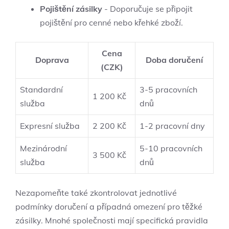
Pojištění zásilky
⁢- Doporučuje se připojit
pojištění​ pro cenné nebo křehké zboží.
Cena⁤
Doprava
Doba ⁢doručení
(CZK)
Standardní‍
3-5​ pracovních
1 200⁤ Kč
služba
dnů
Expresní služba
2 200 Kč
1-2 pracovní dny
Mezinárodní
5-10 pracovních ​
3 500 Kč
služba
dnů
Nezapomeňte‍ také ‍zkontrolovat⁤ jednotlivé⁣
podmínky ⁤doručení a případná omezení pro těžké
zásilky. ​Mnohé společnosti mají specifická pravidla