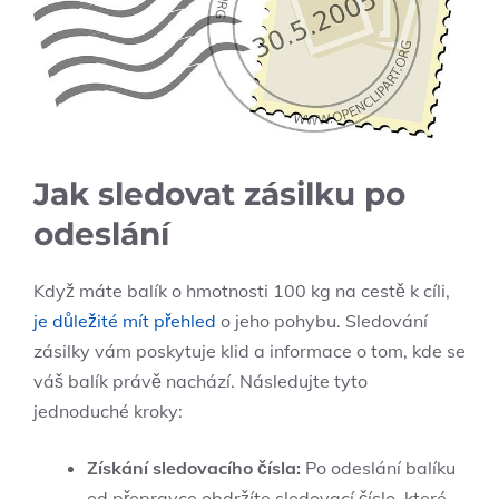
Jak sledovat zásilku po
odeslání
Když máte balík ​o hmotnosti 100‍ kg na⁤ cestě k cíli,
je důležité mít přehled
⁤o jeho pohybu. Sledování
zásilky vám poskytuje klid a informace o tom, ⁤kde se
váš‌ balík právě ‍nachází. Následujte ⁤tyto
‌jednoduché kroky:
Získání‌ sledovacího čísla:
Po odeslání balíku
od přepravce ​obdržíte ‌sledovací ⁢číslo, které