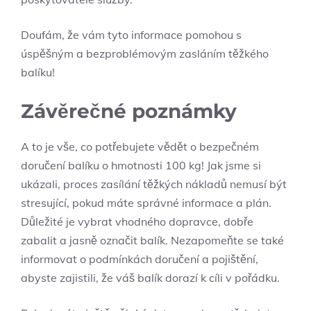
Doufám, že vám​ tyto informace pomohou s
úspěšným ​a bezproblémovým zasláním těžkého
‌balíku!
Závěrečné poznámky
A ⁢to ⁣je vše, co​ potřebujete vědět o bezpečném ​
doručení balíku ‍o hmotnosti 100‍ kg! Jak jsme si
ukázali, proces zasílání ⁣těžkých nákladů nemusí být
stresující, pokud‍ máte správné⁢ informace a plán.
Důležité je vybrat ⁣vhodného dopravce,⁤ dobře‌
zabalit a jasně označit‌ balík. Nezapomeňte se také
informovat⁤ o ​podmínkách doručení ⁢a pojištění,
abyste zajistili, že ⁢váš⁢ balík dorazí k cíli v pořádku.