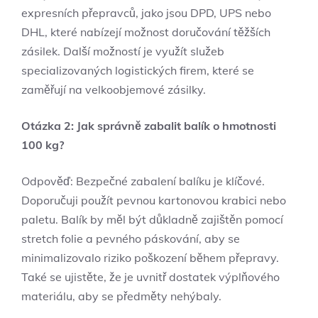
expresních⁤ přepravců,‍ jako jsou ​DPD, UPS⁢ nebo
⁤DHL, které​ nabízejí možnost doručování těžších ​
zásilek. Další⁤ možností je využít služeb
⁣specializovaných ⁣logistických firem, které⁣ se
zaměřují na velkoobjemové⁤ zásilky.
Otázka 2: Jak⁤ správně zabalit balík o hmotnosti
100 ⁣kg?
Odpověď:‌ Bezpečné zabalení balíku⁣ je klíčové.
Doporučuji použít pevnou kartonovou krabici‍ nebo⁤
paletu. Balík by ⁣měl ⁤být důkladně zajištěn ‌pomocí
stretch ⁣folie ⁣a pevného⁣ páskování,‌ aby se
⁤minimalizovalo‍ riziko poškození během⁣ přepravy.
Také se ujistěte, že je uvnitř ⁢dostatek výplňového
materiálu, aby⁢ se předměty nehýbaly.