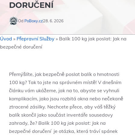
DORUČENÍ
Od
PoBoxy.cz
28. 6. 2026
Úvod
»
Přepravní Služby
»
Balík 100 kg jak poslat: Jak na
bezpečné doručení
Přemýšlíte,​ jak bezpečně poslat balík‍ o hmotnosti⁤
100⁢ kg? Tak to jste na ‌správném místě! V dnešním
článku vám⁤ ukážeme, jak na to, abyste se vyhnuli
⁤komplikacím, jako‍ jsou‍ rozbitá‍ okna nebo nečekaně
ztracené‌ zásilky. Nechcete přece, aby váš těžký
‌balík skončil jako⁤ součást​ inventáře ‌sousedovy
zahrady, že?
Balík ​100⁤ kg jak ‌poslat: Jak na
bezpečné doručení
‍ je otázka, která tráví ⁤spánek⁢