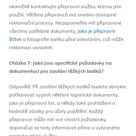
okamžitě ​kontaktujte přepravní⁤ službu, kterou jste
použili. Většina přepravců⁣ má​ snadno dostupné
reklamační⁢ procesy. ⁣Nezapomeňte mít připravené
všechny potřebné dokumenty, ⁢
jako je přepravní
štítek
‍a fotografie balíku před odesláním, což může
reklamaci ⁢usnadnit.
Otázka⁢ 7: Jaké jsou specifické požadavky na
dokumentaci‌ pro zasílání těžkých balíků?
Odpověď:​ Při zasílání těžkých ⁤balíků ​budete obvykle
potřebovat ⁣vyplnit některé logistické dokumenty,
jako je přepravní ‌list, a někdy také prohlášení⁣ o
hodnotě zásilky pro‍ účely⁣ pojištění. Každý
přepravce může ⁢mít​ své vlastní⁤ požadavky,⁣
doporučuji se tedy informovat přímo u​ vybraného
⁢poskytovatele služby.