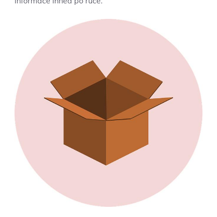
informace ‌ihned po⁤ ruce.