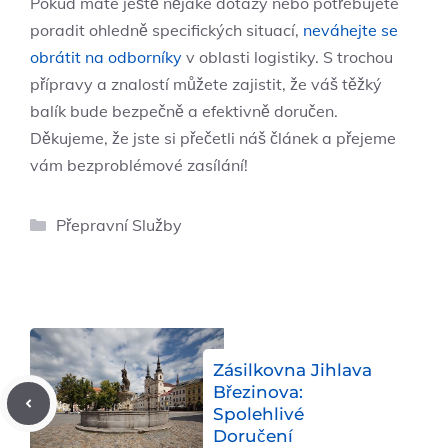
Pokud máte ještě nějaké dotazy nebo potřebujete
‍poradit⁢ ohledně specifických situací,
neváhejte se
obrátit⁤ na odborníky
⁤ v oblasti logistiky. S ​trochou‌
přípravy a znalostí můžete zajistit, že váš těžký
balík bude bezpečně a efektivně doručen.
Děkujeme, že​ jste ⁣si‍ přečetli náš článek a ​přejeme
vám bezproblémové zasílání!
Rubriky
Přepravní Služby
Zásilkovna Jihlava
Březinova:
Spolehlivé
Doručení