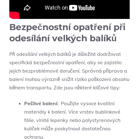
Bezpečnostní opatření při
odesílání‍ velkých balíků
Při⁢ odesílání velkých⁣ balíků ⁢je důležité dodržovat
specifická bezpečnostní opatření, aby se zajistilo
⁣jejich ‍bezproblémové doručení. Správná příprava a​
balení ​mohou ​výrazně snížit ⁤riziko poškození⁤ obsahu
během transportu.⁢ Zde jsou‍ některé klíčové tipy:
Pečlivé balení:
⁢ Použijte⁢ vysoce kvalitní
materiály k balení. ‌Více vrstev bublinkové
fólie,⁣ vlnité lepenky nebo polystyrenových⁤
kuliček může poskytnout​ dostatečnou
ochranu.