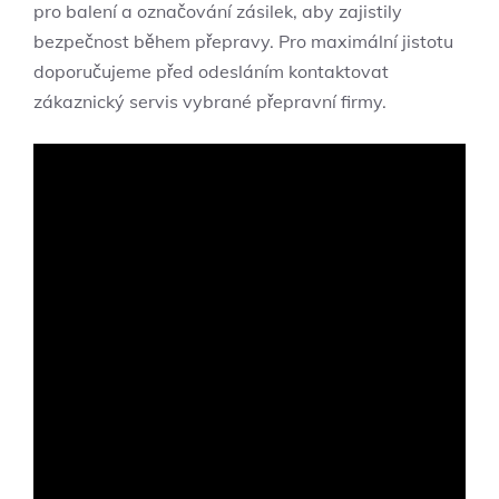
pro balení ‌a ​označování zásilek, ‌aby zajistily
bezpečnost během přepravy. Pro maximální ⁣jistotu
doporučujeme před odesláním⁤ kontaktovat
⁤zákaznický ⁣servis ‍vybrané ⁤přepravní firmy.