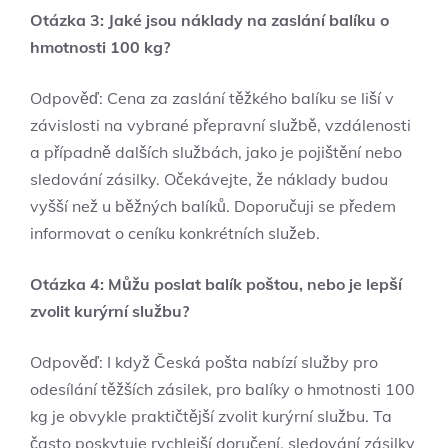
Otázka 3:​ Jaké jsou ⁣náklady na ⁣zaslání balíku ⁣o ​
hmotnosti ‍100 kg?
Odpověď: Cena⁣ za zaslání těžkého⁣ balíku ‌se liší v
závislosti ⁤na vybrané​ přepravní službě, vzdálenosti
a případně dalších ⁤službách, jako ‍je pojištění⁤ nebo
sledování zásilky. Očekávejte, že náklady budou⁤
vyšší než ​u běžných balíků. Doporučuji se předem‌
informovat ⁤o ceníku ⁤konkrétních ‌služeb.
Otázka 4: Můžu ⁢poslat ⁣balík‌ poštou, nebo je lepší
zvolit kurýrní službu?
Odpověď:⁣ I ⁣když⁤ Česká⁤ pošta nabízí služby⁤ pro
odesílání těžších zásilek,⁢ pro balíky⁤ o hmotnosti ‍100
kg ⁤je⁢ obvykle praktičtější ‍zvolit kurýrní službu. Ta
často poskytuje rychlejší doručení,​ sledování zásilky