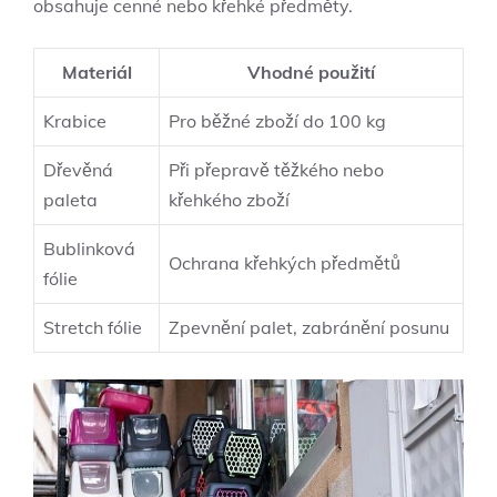
obsahuje cenné ‌nebo křehké předměty.
Materiál
Vhodné ⁤použití
Krabice
Pro běžné zboží ​do‍ 100 ⁣kg
Dřevěná
Při ⁢přepravě těžkého nebo
paleta
⁤křehkého​ zboží
Bublinková​
Ochrana ⁣křehkých⁣ předmětů
fólie
Stretch fólie
Zpevnění palet, zabránění posunu