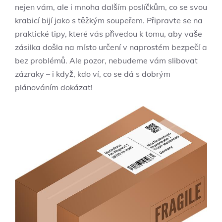
nejen vám, ale ​i ⁣mnoha ⁢dalším poslíčkům, co se svou
krabicí bijí jako ⁢s​ těžkým ‌soupeřem. Připravte se na ​
praktické tipy, ⁤které ⁢vás přivedou k tomu, aby vaše
zásilka došla na místo určení v naprostém⁤ bezpečí a
⁢bez problémů.⁣ Ale pozor, nebudeme vám slibovat
zázraky – i když,‍ kdo ví, ​co se⁢ dá s dobrým
plánováním ​dokázat!