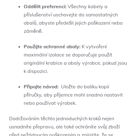
Oddělit preferenci:
Všechny‍ kabely​ a
příslušenství⁣ uschovejte ‌do⁤ samostatných
obalů, abyste ⁢předešli ⁤jejich⁢ poškození nebo
záměně.
Použijte ochranné obaly:
K vytvoření ​
maximální ‌izolace se ⁣doporučuje ‌použít
originální krabice a obaly ⁢výrobce, pokud jsou
k​ dispozici.
Připojte ⁤návod:
⁤ Uložte ‌do balíku kopii
příručky, aby​ příjemce mohl snadno nastavit
‍nebo používat ⁢výrobek.
Dodržováním ​těchto ⁤jednoduchých kroků nejen‌
usnadníte​ přepravu, ‌ale také ochráníte ⁢svůj zboží
před nežádoucím poškozením⁤ a ⁢zajistíte, že se