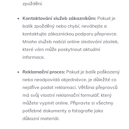
‍zpoždění.
Kontaktování ⁢služeb ‍zákazníkům:
Pokud je
balík⁢ zpožděný nebo ⁢chybí, neváhejte a
kontaktujte zákaznickou podporu​ přepravce.
Mnoho služeb nabízí online ⁢sledování ⁣zásilek,⁤
které vám může ​poskytnout aktuální
informace.
Reklamační proces:
Pokud ⁤je ⁣balík poškozený
⁣nebo neodpovídá objednávce, je ​důležité co
nejdříve podat reklamaci.‍ Většina přepravců
má​ svůj vlastní reklamační formulář, který
můžete vyplnit online. Připravte si všechny
potřebné ⁣dokumenty ⁣a⁤ fotografie jako
důkazní⁤ materiál.