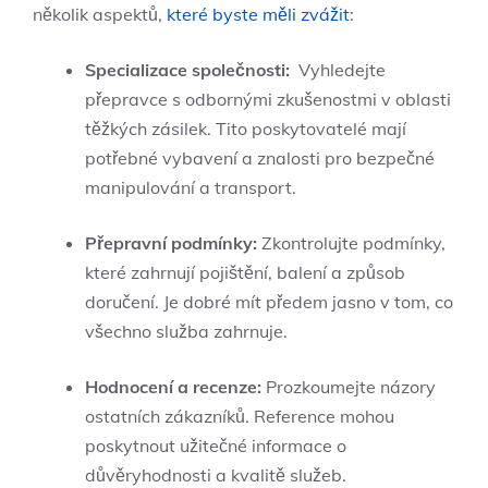
několik aspektů,
které byste⁤ měli zvážit
:
Specializace společnosti:
​ Vyhledejte⁢
přepravce s ⁤odbornými ‍zkušenostmi ‌v oblasti‌
těžkých ⁣zásilek. Tito⁤ poskytovatelé⁣ mají
potřebné vybavení a znalosti ‌pro bezpečné
manipulování a transport.
Přepravní podmínky:
Zkontrolujte ⁢podmínky,‍
které zahrnují pojištění, balení ⁣a způsob
doručení. Je dobré mít předem jasno v tom, co⁢
všechno služba⁤ zahrnuje.
Hodnocení ⁤a recenze:
Prozkoumejte názory​
ostatních‍ zákazníků. Reference mohou
⁣poskytnout‍ užitečné​ informace o‌
důvěryhodnosti a kvalitě​ služeb.