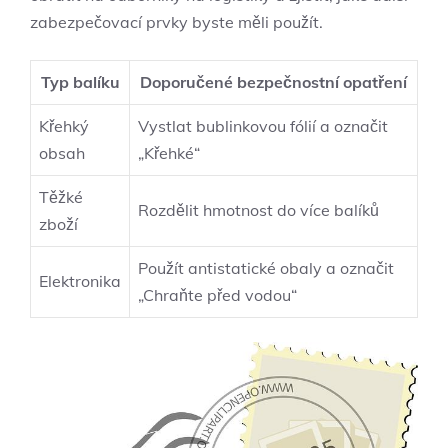
zabezpečovací prvky byste‌ měli použít.
Typ ‍balíku
Doporučené‌ bezpečnostní opatření
Křehký
Vystlat bublinkovou ‍fólií⁤ a označit
⁤obsah
„Křehké“
Těžké
Rozdělit⁣ hmotnost do ⁤více balíků
zboží
Použít​ antistatické obaly a ⁢označit⁣
Elektronika
„Chraňte před vodou“