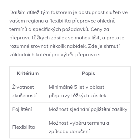
Dalším důležitým faktorem je⁣ dostupnost služeb ve
vašem regionu a⁣ flexibilita přepravce ohledně
termínů a specifických⁤ požadavků. Ceny za
přepravu⁣ těžkých zásilek​ se⁤ mohou lišit,​ a⁤ proto ‍je
rozumné ⁢srovnat několik nabídek. Zde ⁣je shrnutí
základních kritérií ⁤pro výběr přepravce:
Kritérium
Popis
Životnost⁢
Minimálně 5 ​let v oblasti‌
zkušeností
přepravy ⁢těžkých ‌zásilek
Pojištění
Možnost sjednání pojištění zásilky
Možnost výběru ⁣termínu a
Flexibilita
způsobu doručení